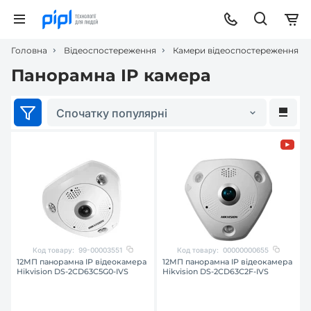
Головна
Відеоспостереження
Камери відеоспостереження
Панорамна IP камера
Спочатку популярні
Код товару:
99-00003551
Код товару:
00000000655
12МП панорамна IP відеокамера
12МП панорамна IP відеокамера
Hikvision DS-2CD63C5G0-IVS
Hikvision DS-2CD63C2F-IVS