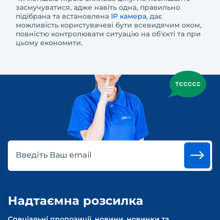
засмучуватися, адже навіть одна, правильно
підібрана та встановлена ​​
IP камера
, дає
можливість користувачеві бути всевидячим оком,
повністю контролювати ситуацію на об'єкті та при
цьому економити.
Введіть Ваш email
Надтаємна розсилка
Спеціальні пропозиції, новини, новинки та