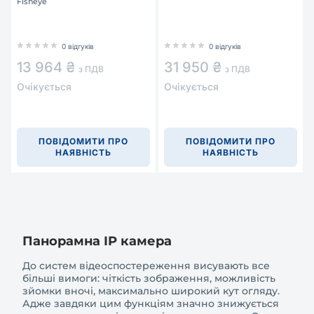
Fisheye
0 відгуків
0 відгуків
13 964 ₴
31 950 ₴
з ПДВ
з ПДВ
Очікується
Очікується
ПОВІДОМИТИ ПРО
ПОВІДОМИТИ ПРО
НАЯВНІСТЬ
НАЯВНІСТЬ
Панорамна IP камера
До систем відеоспостереження висувають все
більші вимоги: чіткість зображення, можливість
зйомки вночі, максимально широкий кут огляду.
Адже завдяки цим функціям значно знижується