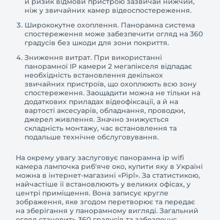
й ризик відмови пристрою зазвичай нижчий,
ніж у звичайних камер відеоспостереження.
Ширококутне охоплення. Панорамна система
спостереження може забезпечити огляд на 360
градусів без шкоди для зони покриття.
Зниження витрат. При використанні
панорамної IP камери 2 мегапікселя відпадає
необхідність встановлення декількох
звичайних пристроїв, що охоплюють всю зону
спостереження. Заощадити можна не тільки на
додаткових приладах відеофіксації, а й на
вартості аксесуарів, обладнання, проводки,
джерел живлення. Значно знижується
складність монтажу, час встановлення та
подальше технічне обслуговування.
На окрему увагу заслуговує панорамна ip wifi
камера лампочка риб'яче око, купити яку в Україні
можна в інтернет-магазині «Pipl». За статистикою,
найчастіше її встановлюють у великих офісах, у
центрі приміщення. Вона записує кругле
зображення, яке згодом перетворює та передає
на зберігання у панорамному вигляді. Загальний
огляд становить 360 градусів та забезпечує