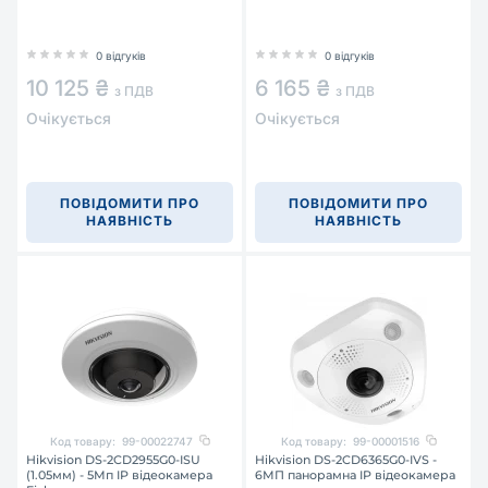
0 відгуків
0 відгуків
10 125 ₴
6 165 ₴
з ПДВ
з ПДВ
Очікується
Очікується
ПОВІДОМИТИ ПРО
ПОВІДОМИТИ ПРО
НАЯВНІСТЬ
НАЯВНІСТЬ
Код товару:
99-00022747
Код товару:
99-00001516
Hikvision DS-2CD2955G0-ISU
Hikvision DS-2CD6365G0-IVS -
(1.05мм) - 5Мп IP відеокамера
6МП панорамна IP відеокамера