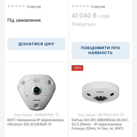
0 відгуків
0 відгуків
41 040 ₴
з ПДВ
Під замовлення
Очікується
ДІЗНАТИСЯ ЦІНУ
ПОВІДОМИТИ ПРО
НАЯВНІСТЬ
-10%
Код товару:
00000001180
Код товару:
99-00022458
6МП панорамна IP відеокамера
Dahua DH-IPC-EBW81242-AS-IVC-
Hikvision DS-2CD6362F-IV
S2 (1.29мм) – IP-відеокамера
Fisheye (12Мп, ІЧ 10м, AI, IP67)