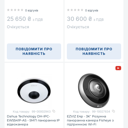
0 відгуків
0 відгуків
25 650 ₴
30 600 ₴
з ПДВ
з ПДВ
Очікується
Очікується
ПОВІДОМИТИ ПРО
ПОВІДОМИТИ ПРО
НАЯВНІСТЬ
НАЯВНІСТЬ
Код товару:
99-00002943
Код товару:
99-10027834
Dahua Technology DH-IPC-
EZVIZ E4p - 3K⁺ Розумна
EW5541P-AS - 5МП панорамна IP
панорамна камера Fisheye з
відеокамера
підтримкою Wi-Fi