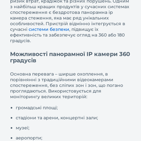
ризик втрат, крадіжок та різних порушень. Одним
з найбільш кращих продуктів у сучасних системах
спостереження є бездротова панорамна ip
камера стеження, яка має ряд унікальних
особливостей. Пристрій відмінно інтегрується в
сучасні
системи безпеки
, підвищує їх
ефективність та забезпечує огляд на 360 або 180
градусів.
Можливості панорамної IP камери 360
градусів
Основна перевага – ширше охоплення, в
порівнянні з традиційними відеокамерами
спостереження, без сліпих зон і зон, що погано
проглядаються. Використовується для
моніторингу великих територій:
громадські площі;
стадіони та арени, концертні зали;
музеї;
аеропорти;