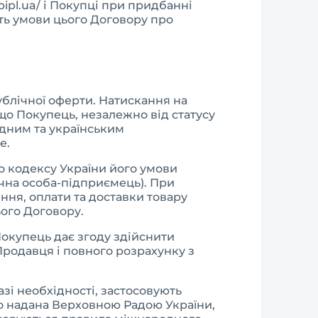
ipl.ua/ і Покупці при придбанні
ь умови цього Договору про
ублічної оферти. Натискання на
 що Покупець, незалежно від статусу
одним та українським
е.
го кодексу України його умови
ична особа-підприємець). При
ня, оплати та доставки товару
ого Договору.
Покупець дає згоду здійснити
Продавця і повного розрахунку з
зі необхідності, застосовують
го надана Верховною Радою України,