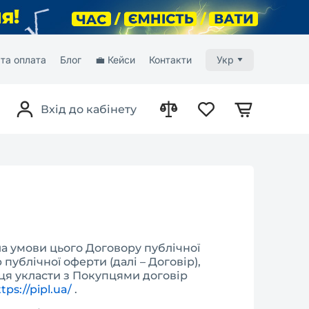
та оплата
Блог
💼 Кейси
Контакти
Укр
Вхід до кабінету
ла умови цього Договору публічної
публічної оферти (далі – Договір),
я укласти з Покупцями договір
tps://pipl.ua/
.