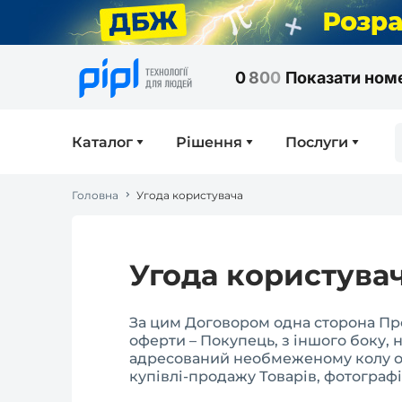
0
8
0
0
Показати ном
Каталог
Рішення
Послуги
Головна
Угода користувача
Угода користува
За цим Договором одна сторона Про
оферти – Покупець, з іншого боку, н
адресований необмеженому колу ос
купівлі-продажу Товарів, фотографі