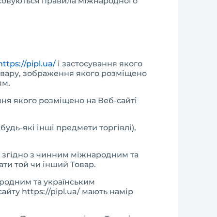
тосовуються правила міжнародного
https://pipl.ua/
і застосування якого
овару, зображення якого розміщено
ям.
ня якого розміщено на Веб-сайті
будь-які інші предмети торгівлі),
, згідно з чинним міжнародним та
ати той чи інший Товар.
ародним та українським
ту https://pipl.ua/ мають намір