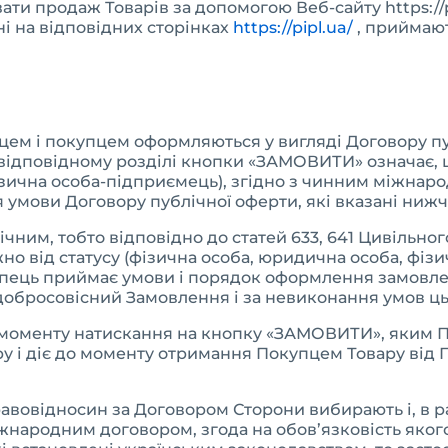
ти продаж Товарів за допомогою Веб-сайту https://p
і на відповідних сторінках
https://pipl.ua/
, приймают
авцем і покупцем оформляються у вигляді Договору п
/ у відповідному розділі кнопки «ЗАМОВИТИ» означає,
ізична особа-підприємець), згідно з чинним міжнар
 умови Договору публічної оферти, які вказані нижч
лічним, тобто відповідно до статей 633, 641 Цивільно
но від статусу (фізична особа, юридична особа, фіз
упець приймає умови і порядок оформлення замовлен
добросовісний Замовлення і за невиконання умов ць
 з моменту натискання на кнопку «ЗАМОВИТИ», яким 
у і діє до моменту отримання Покупцем Товару від 
авовідносин за Договором Сторони вибирають і, в ра
жнародним договором, згода на обов’язковість яко