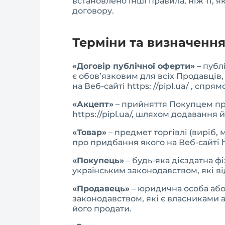
встановлено інші правила, ніж ті, 
договору.
Терміни та визначенн
«Договір публічної оферти»
– публ
є обов’язковим для всіх Продавці
на Веб-сайті https: //pipl.ua/ , сп
«Акцепт»
– прийняття Покупцем пр
https://pipl.ua/, шляхом додавання 
«Товар»
– предмет торгівлі (виріб, 
про придбання якого на Веб-сайті h
«Покупець»
– будь-яка дієздатна ф
українським законодавством, які від
«Продавець»
– юридична особа або
законодавством, які є власниками а
його продати.