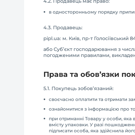
4.2. Продавець має право:
в односторонньому порядку припин
4.3. Продавець:
pipl.ua: м. Київ, пр-т Голосіївський 8
або Суб’єкт господарювання з числа
погодженими правилами, викладени
Права та обов’язки по
5.1. Покупець зобов’язаний:
своєчасно оплатити та отримати за
ознайомитися з інформацією про то
при отриманні Товару у особи, яка 
вмісту упаковки. У разі пошкодженн
підписати особа, яка здійснила йог