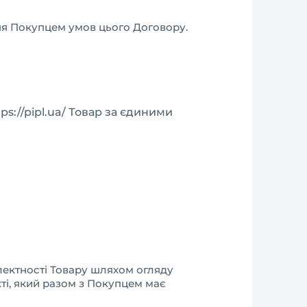
я Покупцем умов цього Договору.
s://pipl.ua/ Товар за єдиними
плектності Товару шляхом огляду
кті, який разом з Покупцем має