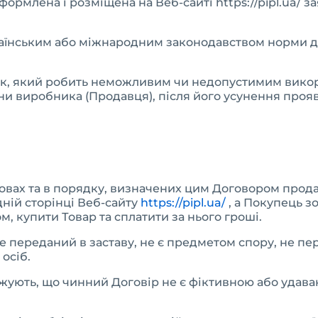
рмлена і розміщена на Веб-сайті https://pipl.ua/ з
раїнським або міжнародним законодавством норми 
ік, який робить неможливим чи недопустимим викор
ни виробника (Продавця), після його усунення проя
умовах та в порядку, визначених цим Договором прод
ній сторінці Веб-сайту
https://pipl.ua/
, а Покупець зо
, купити Товар та сплатити за нього гроші.
не переданий в заставу, не є предметом спору, не пе
 осіб.
джують, що чинний Договір не є фіктивною або удав