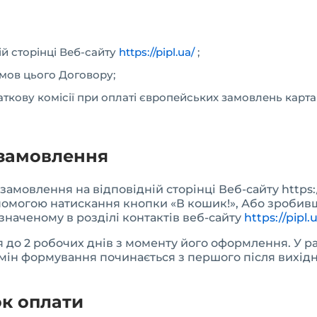
й сторінці Веб-сайту
https://pipl.ua/
;
мов цього Договору;
ову комісії при оплаті європейських замовлень картами 
замовлення
замовлення на відповідній сторінці Веб-сайту https:
опомогою натискання кнопки «В кошик!», Або зроби
значеному в розділі контактів веб-сайту
https://pipl.
 до 2 робочих днів з моменту його оформлення. У р
рмін формування починається з першого після вихідн
ок оплати