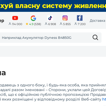
ер
Доставка 
4.9
(538)
114 000
6 908
5 855
7 200
ча
давець з одного боку, і будь-яка особа, яка прийня
адалі разом іменовані – Сторони, уклали цей Договір 
іб, що є офіційною публічною пропозицією Продавц
ї яких розміщені у відповідному розділі Веб-сайту
ht