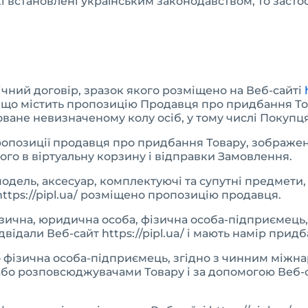
які встановлені українським законодавством, то зас
я
ічний договір, зразок якого розміщено на Веб-сайті
в, що містить пропозицію Продавця про придбання Т
рямоване невизначеному колу осіб, у тому числі Покупц
опозиції продавця про придбання Товару, зображен
його в віртуальну корзину і відправки Замовлення.
модель, аксесуар, комплектуючі та супутні предмети, 
ttps://pipl.ua/ розміщено пропозицію продавця.
ізична, юридична особа, фізична особа-підприємець
відали Веб-сайт https://pipl.ua/ і мають намір придб
 фізична особа-підприємець, згідно з чинним міжн
бо розповсюджувачами Товару і за допомогою Веб-сай