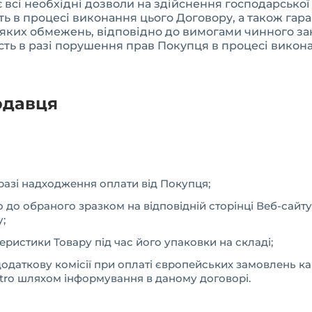
 всі необхідні дозволи на здійснення господарської 
ть в процесі виконання цього Договору, а також гар
ь-яких обмежень, відповідно до вимогами чинного за
сть в разі порушення прав Покупця в процесі викона
одавця
азі надходження оплати від Покупця;
 до обраного зразком на відповідній сторінці Веб-сайт
;
ктеристики Товару під час його упаковки на складі;
аткову комісії при оплаті європейських замовлень карт
aestro шляхом інформування в даному договорі.