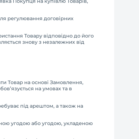
аявка Покупця на купівлю Товарів,
для регулювання договірних
истання Товару відповідно до його
вляється знову з незалежних від
ати Товар на основі Замовлення,
бов’язується на умовах та в
ребуває під арештом, а також на
аною угодою або угодою, укладеною