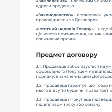
«Замовлення»
– належним чином офо
адреси продавцю.
«Законодавство»
– встановлені ук
правовідносин за Договором.
«Істотний недолік Товару»
– недол
цільового призначення, виник з ви
споживача причин.
Предмет договору
3.1. Продавець зобов’язується на 
оформленого Покупцем на відповід
порядку, визначених цим Договором
3.2. Продавець гарантує, що Товар 
нього відсутні будь-які права третіх
3.3. Продавець і Покупець підтвер
під впливом тиску або обману.