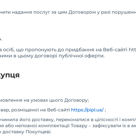
ити надання послуг за цим Договором у разі порушенн
4.
 осіб, що пропонують до придбання на Веб-сайті http
ми в цьому договорі публічної оферти.
купця
мовлення на умовах цього Договору;
вар, розміщеної на Веб-сайті
https://pipl.ua/
;
вчинила його доставку, переконатися в цілісності і ком
я або неповної комплектації Товару – зафіксувати їх в а
о доставку Покупцеві.