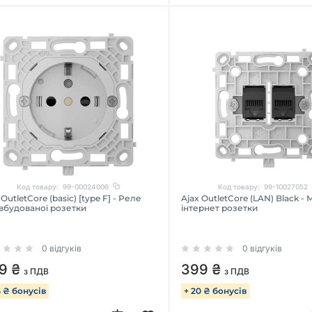
Код товару:
99-00024006
Код товару:
99-10027052
 OutletCore (basic) [type F] - Реле
Ajax OutletCore (LAN) Black -
вбудованої розетки
інтернет розетки
0 відгуків
0 відгуків
9 ₴
399 ₴
з ПДВ
з ПДВ
4 ₴ бонусів
+ 20 ₴ бонусів