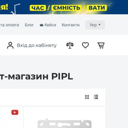
та оплата
Блог
💼 Кейси
Контакти
Укр
Вхід до кабінету
т-магазин PIPL