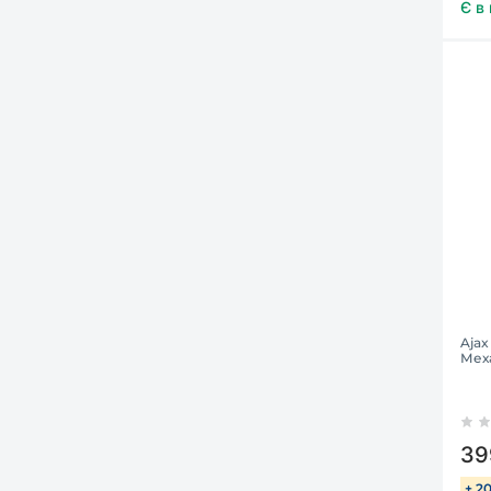
Є в
Ajax
Мех
39
+ 2