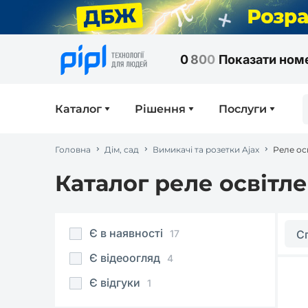
0
8
0
0
Показати ном
Каталог
Рішення
Послуги
Головна
Дім, сад
Вимикачі та розетки Ajax
Реле ос
Каталог реле освітл
Є в наявності
17
С
Є відеоогляд
4
Є відгуки
1