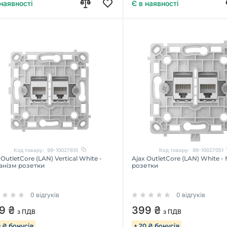
 наявності
Є в наявності
Код товару:
99-10027610
Код товару:
99-10027051
 OutletCore (LAN) Vertical White -
Ajax OutletCore (LAN) White -
анізм розетки
розетки
0 відгуків
0 відгуків
9 ₴
399 ₴
з ПДВ
з ПДВ
0 ₴ бонусів
+ 20 ₴ бонусів