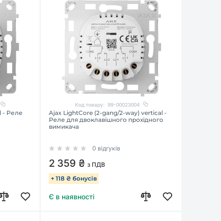
Код товару:
99-00023004
l - Реле
Ajax LightCore (2-gang/2-way) vertical -
Реле для двоклавішного прохідного
вимикача
0 відгуків
2 359 ₴
з ПДВ
+ 118 ₴ бонусів
Є в наявності