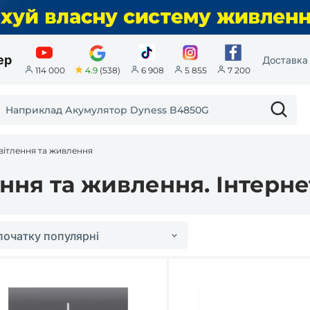
ер
Доставка 
4.9
(538)
114 000
6 908
5 855
7 200
вітлення та живлення
ення та живлення. Інтерне
початку популярні