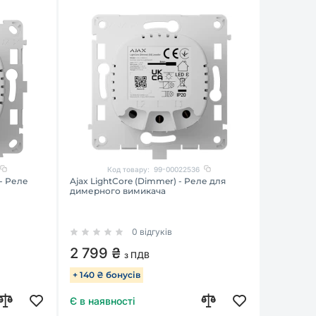
Код товару:
99-00022536
 - Реле
Ajax LightCore (Dimmer) - Реле для
димерного вимикача
0 відгуків
2 799 ₴
з ПДВ
+ 140 ₴ бонусів
Є в наявності