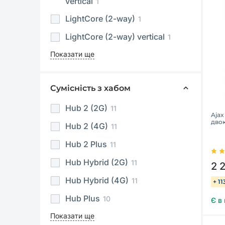
vertical
1
LightCore (2-way)
1
LightCore (2-way) vertical
1
Показати ще
Сумісність з хабом
Hub 2 (2G)
11
Ajax
дво
Hub 2 (4G)
11
Hub 2 Plus
11
Hub Hybrid (2G)
11
2 
Hub Hybrid (4G)
11
+ 1
Hub Plus
10
Є в
Показати ще