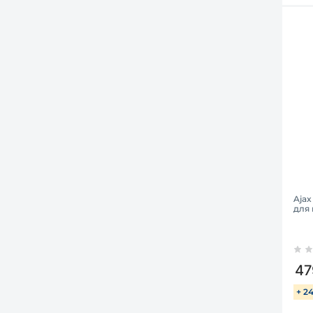
Ajax
для 
47
+ 2