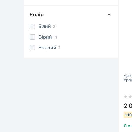
Колір
Білий
2
Сірий
11
Чорний
2
Ajax
про
2 
+ 1
Є в