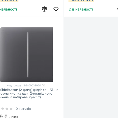
 наявності
Є в наявності
Код товару:
99-00014050
 SideButton (2-gang) graphite – Бічна
орна кнопка (для 2-клавішного
кача, ліва/права, графіт)
0 відгуків
9 ₴
з ПДВ