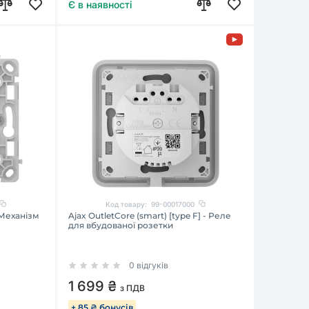
Є в наявності
Код товару:
99-00017000
 Механізм
Ajax OutletCore (smart) [type F] - Реле
для вбудованої розетки
0 відгуків
1 699 ₴
з ПДВ
+ 85 ₴ бонусів