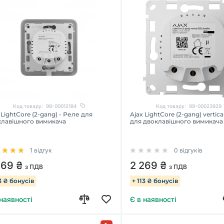
Код товару:
99-00012184
Код товару:
99-00023929
 LightCore (2-gang) - Реле для
Ajax LightCore (2-gang) vertica
клавішного вимикача
для двоклавішного вимикача
1 відгук
0 відгуків
269 ₴
2 269 ₴
з ПДВ
з ПДВ
13 ₴ бонусів
+ 113 ₴ бонусів
 наявності
Є в наявності