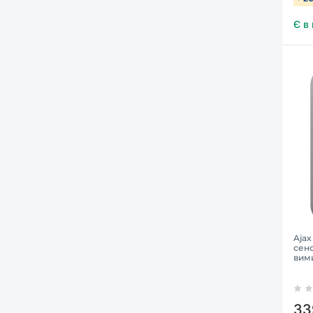
Є в
Ajax
сенс
вими
33