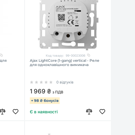
Код товару:
99-00023006
 для
Ajax LightCore (1-gang) vertical - Реле
для одноклавішного вимикача
0 відгуків
1 969 ₴
з ПДВ
+ 98 ₴ бонусів
Є в наявності