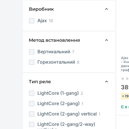
Виробник
Ajax
18
Метод встановлення
Вертикальний
7
Ajax
Горизонтальний
8
– Кн
двок
граф
Тип реле
38
LightCore (1-gang)
2
+ 1
LightCore (2-gang)
1
Є в
LightCore (2-gang) vertical
1
LightCore (2-gang/2-way)