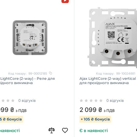
Код товару:
99-00012185
Код товару:
99-10024681
 LightCore (2-way) - Реле для
Ajax LightCore (2-way) vertical
хідного вимикача
для прохідного вимикача
0 відгуків
0 відгуків
099 ₴
2 099 ₴
з ПДВ
з ПДВ
05 ₴ бонусів
+ 105 ₴ бонусів
 наявності
Є в наявності