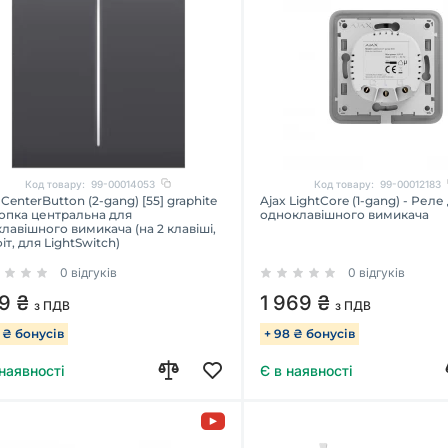
Код товару:
99-00014053
Код товару:
99-00012183
 CenterButton (2-gang) [55] graphite
Ajax LightCore (1-gang) - Реле
опка центральна для
одноклавішного вимикача
лавішного вимикача (на 2 клавіші,
іт, для LightSwitch)
0 відгуків
0 відгуків
9 ₴
1 969 ₴
з ПДВ
з ПДВ
9 ₴ бонусів
+ 98 ₴ бонусів
 наявності
Є в наявності