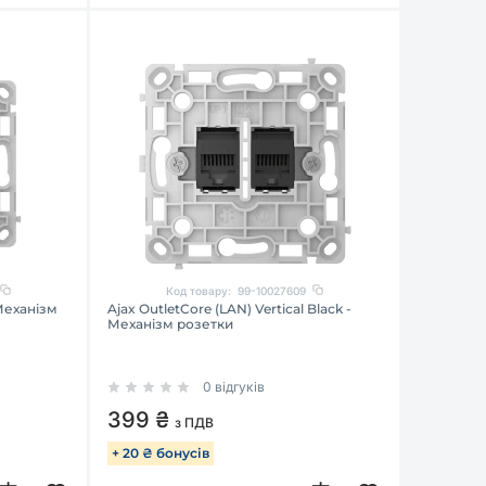
Код товару:
99-10027609
 Механізм
Ajax OutletCore (LAN) Vertical Black -
Механізм розетки
0 відгуків
399 ₴
з ПДВ
+ 20 ₴ бонусів