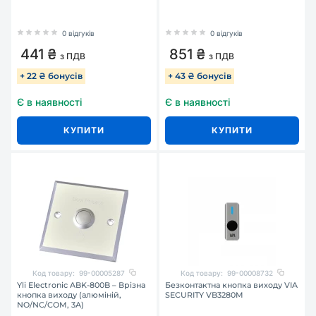
0 відгуків
0 відгуків
441 ₴
851 ₴
з ПДВ
з ПДВ
+ 22 ₴ бонусів
+ 43 ₴ бонусів
Є в наявності
Є в наявності
КУПИТИ
КУПИТИ
Код товару:
99-00005287
Код товару:
99-00008732
Yli Electronic ABK-800B – Врізна
Безконтактна кнопка виходу VIA
кнопка виходу (алюміній,
SECURITY VB3280M
NO/NC/COM, 3А)