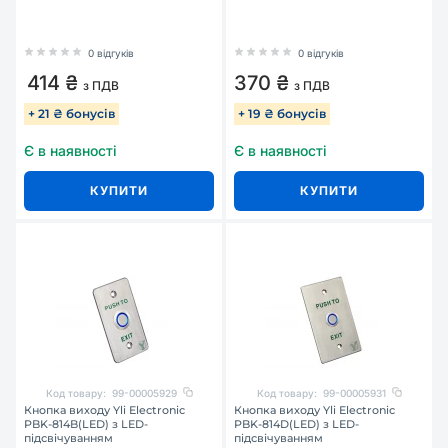
0 відгуків
0 відгуків
414 ₴
370 ₴
з ПДВ
з ПДВ
+ 21 ₴ бонусів
+ 19 ₴ бонусів
Є в наявності
Є в наявності
КУПИТИ
КУПИТИ
Код товару:
99-00005929
Код товару:
99-00005931
Кнопка виходу Yli Electronic
Кнопка виходу Yli Electronic
PBK-814B(LED) з LED-
PBK-814D(LED) з LED-
підсвічуванням
підсвічуванням