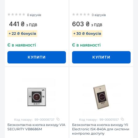
0 відгуків
0 відгуків
441 ₴
603 ₴
з ПДВ
з ПДВ
+ 22 ₴ бонусів
+ 30 ₴ бонусів
Є в наявності
Є в наявності
КУПИТИ
КУПИТИ
Код товару:
99-00008737
Код товару:
99-00001557
Безконтактна кнопка виходу VIA
Безконтактна кнопка виходу Yli
SECURITY VB8686M
Electronic ISK-840A для системи
контролю доступу