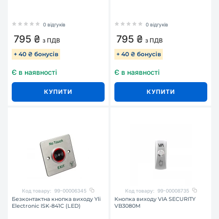
0 відгуків
0 відгуків
795 ₴
795 ₴
з ПДВ
з ПДВ
+ 40 ₴ бонусів
+ 40 ₴ бонусів
Є в наявності
Є в наявності
КУПИТИ
КУПИТИ
Код товару:
99-00006345
Код товару:
99-00008735
Безконтактна кнопка виходу Yli
Кнопка виходу VIA SECURITY
Electronic ISK-841C (LED)
VB3080M