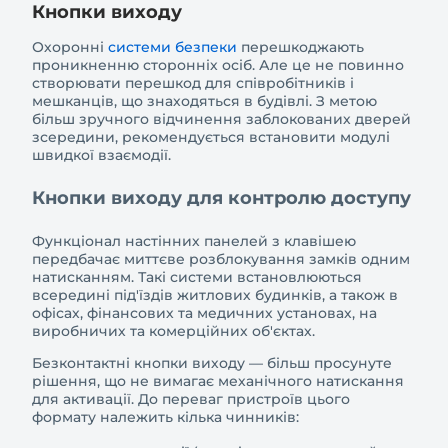
Кнопки виходу
Охоронні
системи безпеки
перешкоджають
проникненню сторонніх осіб. Але це не повинно
створювати перешкод для співробітників і
мешканців, що знаходяться в будівлі. З метою
більш зручного відчинення заблокованих дверей
зсередини, рекомендується встановити модулі
швидкої взаємодії.
Кнопки виходу для контролю доступу
Функціонал настінних панелей з клавішею
передбачає миттєве розблокування замків одним
натисканням. Такі системи встановлюються
всередині під'їздів житлових будинків, а також в
офісах, фінансових та медичних установах, на
виробничих та комерційних об'єктах.
Безконтактні кнопки виходу — більш просунуте
рішення, що не вимагає механічного натискання
для активації. До переваг пристроїв цього
формату належить кілька чинників: