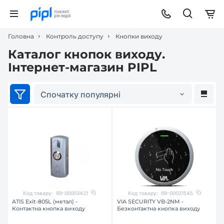
Головна
Контроль доступу
Кнопки виходу
Каталог кнопок виходу.
Інтернет-магазин PIPL
Спочатку популярні
Код товару:
99-00003421
Код товару:
99-00021545
ATIS Exit-805L (метал) -
VIA SECURITY VB-2NM -
Контактна кнопка виходу
Безконтактна кнопка виходу