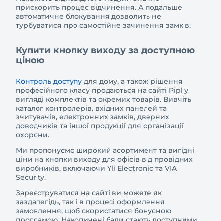
прискорить процес відчинення. А подальше
автоматичне блокування дозволить не
турбуватися про самостійне зачинення замків.
Купити кнопку виходу за доступною
ціною
Контроль доступу
для дому, а також рішення
професійного класу продаються на сайті Pipl у
вигляді комплектів та окремих товарів. Вивчіть
каталог контролерів, вхідних панелей та
зчитувачів, електронних замків, дверних
доводчиків та іншої продукції для організації
охорони.
Ми пропонуємо широкий асортимент та вигідні
ціни на кнопки виходу для офісів від провідних
виробників, включаючи Yli Electronic та VIA
Security.
Зареєструватися на сайті ви можете як
заздалегідь, так і в процесі оформлення
замовлення, щоб скористатися бонусною
програмою. Накопичені бали стають доступними