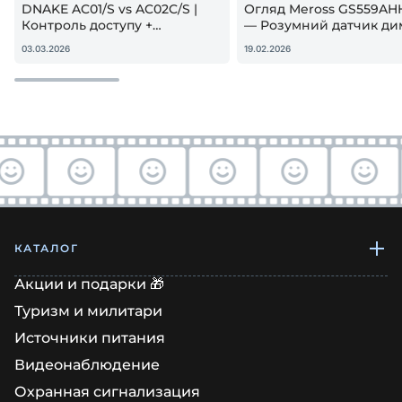
DNAKE AC01/S vs AC02C/S |
Огляд Meross GS559AH
Контроль доступу +
— Розумний датчик ди
гостьовий QR — реальна
Apple HomeKit! Чи вар
03.03.2026
19.02.2026
настройка
купувати?
КАТАЛОГ
Акции и подарки 🎁
Туризм и милитари
Источники питания
Видеонаблюдение
Охранная сигнализация