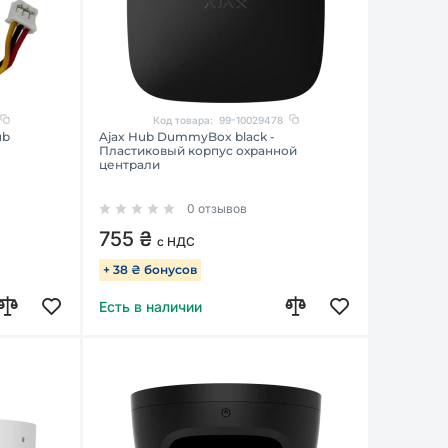
Код товара:
99-10029478
ub
Ajax Hub DummyBox black -
Пластиковый корпус охранной
централи
0 отзывов
755 ₴
с НДС
+ 38 ₴ бонусов
Есть в наличии