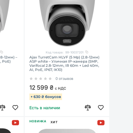
Код товара:
99-10037201
.8-12мм) –
Ajax TurretCam HLVF (5 Mp) (2.8-12мм)
, PoE)
ASP white – Уличная IP-камера (5MP,
Varifocal 2.8-12mm, IR 60m + Led 40m,
AI, PoE, IP67, IK10)
0 отзывов
12 599 ₴
с НДС
+ 630 ₴ бонусов
Есть в наличии
НОВИНКА
ХИТ