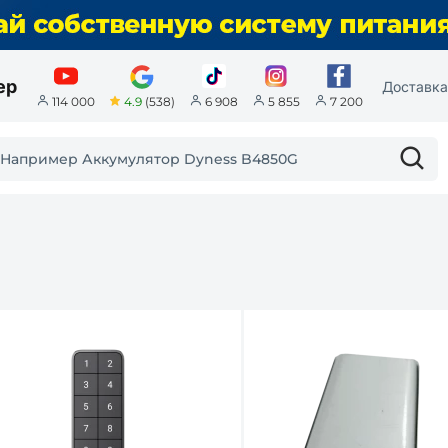
ер
Доставка
4.9
(538)
114 000
6 908
5 855
7 200