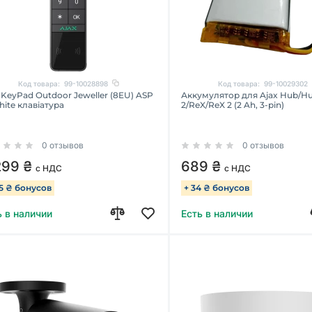
Код товара:
99-10028898
Код товара:
99-10029302
 KeyPad Outdoor Jeweller (8EU) ASP
Аккумулятор для Ajax Hub/H
hite клавіатура
2/ReX/ReX 2 (2 Ah, 3-pin)
0 отзывов
0 отзывов
299 ₴
689 ₴
с НДС
с НДС
15 ₴ бонусов
+ 34 ₴ бонусов
ь в наличии
Есть в наличии