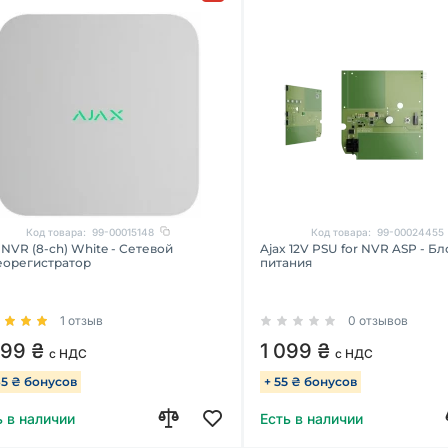
Код товара:
99-00015148
Код товара:
99-00024455
 NVR (8-ch) White - Сетевой
Ajax 12V PSU for NVR ASP - Бл
еорегистратор
питания
1 отзыв
0 отзывов
299 ₴
1 099 ₴
с НДС
с НДС
65 ₴ бонусов
+ 55 ₴ бонусов
ь в наличии
Есть в наличии