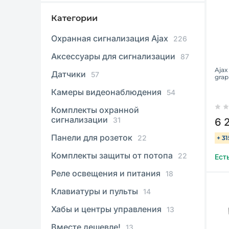
Категории
Охранная сигнализация Ajax
226
Аксессуары для сигнализации
87
Ajax
Датчики
57
grap
Камеры видеонаблюдения
54
Комплекты охранной
сигнализации
31
6 
Панели для розеток
22
+ 3
Комплекты защиты от потопа
22
Ест
Реле освещения и питания
18
Клавиатуры и пульты
14
Хабы и центры управления
13
Вместе дешевле!
13