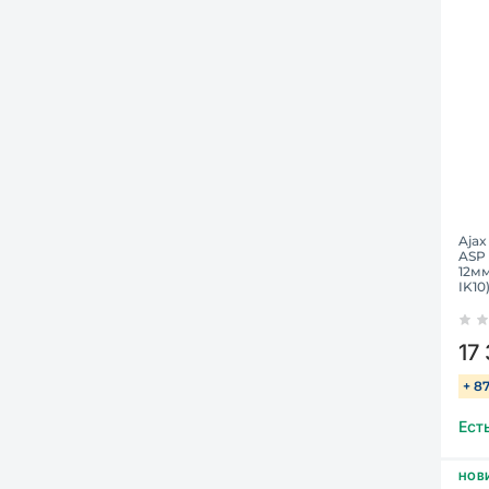
Ajax
ASP 
12мм
IK10
17
+ 8
Ест
НОВ