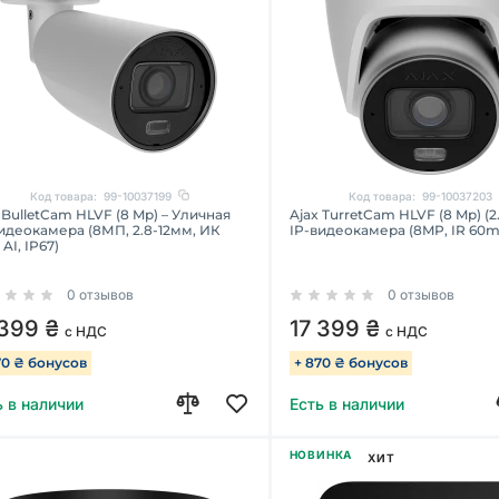
Код товара:
99-10037199
Код товара:
99-10037203
 BulletCam HLVF (8 Mp) – Уличная
Ajax TurretCam HLVF (8 Mp) (2
идеокамера (8МП, 2.8-12мм, ИК
IP-видеокамера (8MP, IR 60m
 AI, IP67)
0 отзывов
0 отзывов
 399 ₴
17 399 ₴
с НДС
с НДС
70 ₴ бонусов
+ 870 ₴ бонусов
ь в наличии
Есть в наличии
НОВИНКА
ХИТ