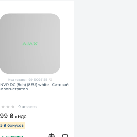
Код товара:
99-10025185
 NVR DC (8ch) (8EU) white - Сетевой
еорегистратор
0 отзывов
299 ₴
с НДС
65 ₴ бонусов
ь в наличии