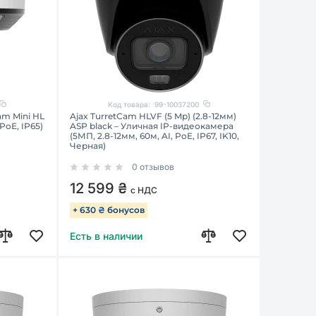
Код товара:
99-10037200
m Mini HL
Ajax TurretCam HLVF (5 Mp) (2.8-12мм)
PoE, IP65)
ASP black – Уличная IP-видеокамера
(5МП, 2.8-12мм, 60м, AI, PoE, IP67, IK10,
Черная)
0 отзывов
12 599 ₴
с НДС
+ 630 ₴ бонусов
Есть в наличии