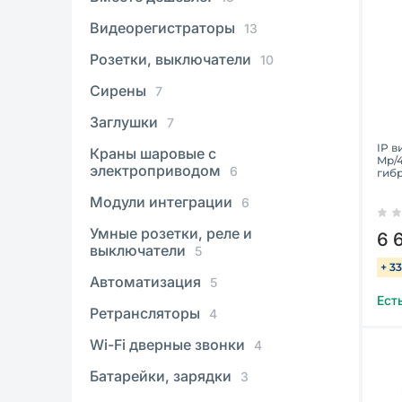
Видеорегистраторы
13
Розетки, выключатели
10
Сирены
7
Заглушки
7
IP в
Краны шаровые с
Mp/4
электроприводом
6
гибр
Модули интеграции
6
Умные розетки, реле и
6 
выключатели
5
+ 3
Автоматизация
5
Ест
Ретрансляторы
4
Wi-Fi дверные звонки
4
Батарейки, зарядки
3