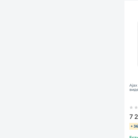
Ajax
вид
7 
+ 3
Ест