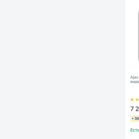
Ajax
вид
7 
+ 3
Ест