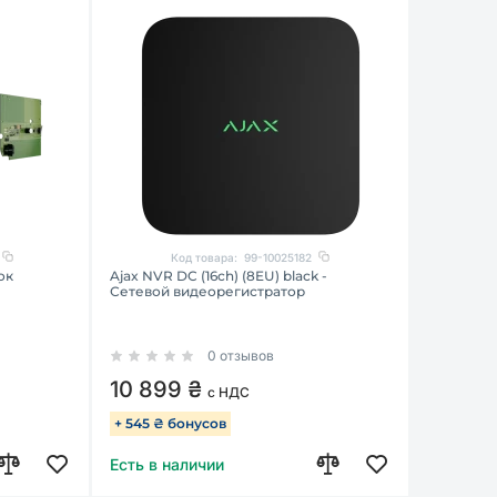
Код товара:
99-10025182
ок
Ajax NVR DC (16ch) (8EU) black -
Сетевой видеорегистратор
0 отзывов
10 899 ₴
с НДС
+ 545 ₴ бонусов
Есть в наличии