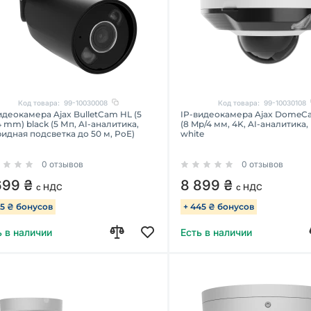
Код товара:
99-10030008
Код товара:
99-10030108
идеокамера Ajax BulletCam HL (5
IP-видеокамера Ajax DomeCa
 mm) black (5 Мп, AI-аналитика,
(8 Mp/4 мм, 4K, AI-аналитика, 
идная подсветка до 50 м, PoE)
white
0 отзывов
0 отзывов
699 ₴
8 899 ₴
с НДС
с НДС
35 ₴ бонусов
+ 445 ₴ бонусов
ь в наличии
Есть в наличии