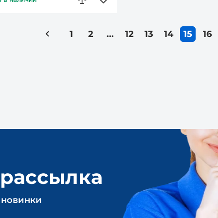
1
2
...
12
13
14
15
16
 рассылка
 новинки