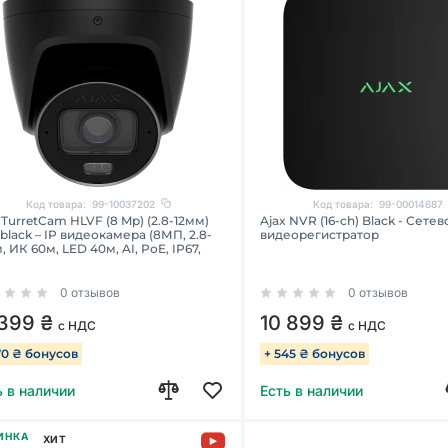
Код товара:
99-10037202
Код товара:
99-00014687
 TurretCam HLVF (8 Mp) (2.8-12мм)
Ajax NVR (16-ch) Black - Сетев
black – IP видеокамера (8МП, 2.8-
видеорегистратор
, ИК 60м, LED 40м, AI, PoE, IP67,
)
0 отзывов
0 отзывов
 399 ₴
10 899 ₴
с НДС
с НДС
70 ₴ бонусов
+ 545 ₴ бонусов
ь в наличии
Есть в наличии
ИНКА
ХИТ