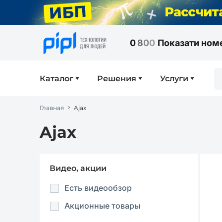
0
8
0
0
Показати ном
Каталог
Решения
Услуги
Главная
Ajax
Ajax
Видео, акции
Есть видеообзор
Акционные товары