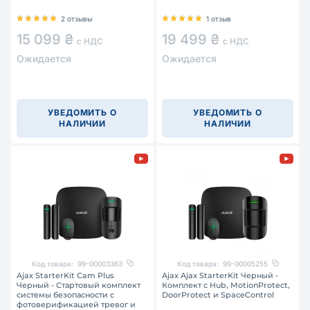
2 отзывы
1 отзыв
15 099 ₴
19 499 ₴
с НДС
с НДС
Ожидается
Ожидается
УВЕДОМИТЬ О
УВЕДОМИТЬ О
НАЛИЧИИ
НАЛИЧИИ
Код товара:
99-00003363
Код товара:
99-00005255
Ajax StarterKit Cam Plus
Ajax Ajax StarterKit Черный -
Черный - Стартовый комплект
Комплект с Hub, MotionProtect,
системы безопасности с
DoorProtect и SpaceControl
фотоверификацией тревог и