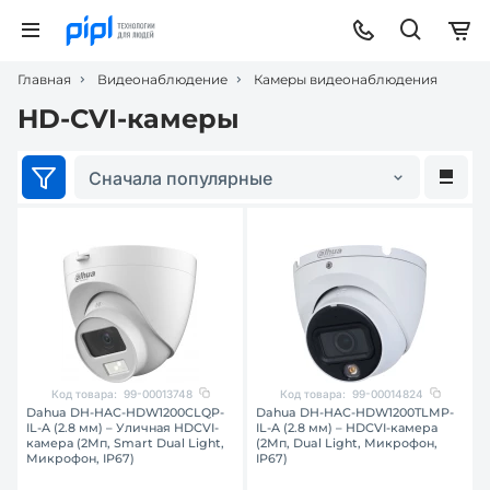
Главная
Видеонаблюдение
Камеры видеонаблюдения
HD-CVI-камеры
Сначала популярные
Код товара:
99-00013748
Код товара:
99-00014824
Dahua DH-HAC-HDW1200CLQP-
Dahua DH-HAC-HDW1200TLMP-
IL-A (2.8 мм) – Уличная HDCVI-
IL-A (2.8 мм) – HDCVI-камера
камера (2Мп, Smart Dual Light,
(2Мп, Dual Light, Микрофон,
Микрофон, IP67)
IP67)