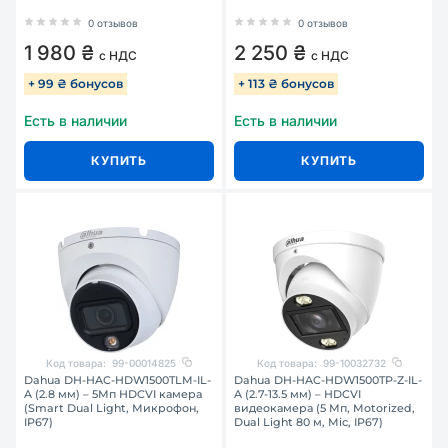
0 отзывов
0 отзывов
1 980 ₴
2 250 ₴
с НДС
с НДС
+ 99 ₴ бонусов
+ 113 ₴ бонусов
Есть в наличии
Есть в наличии
КУПИТЬ
КУПИТЬ
Код товара:
99-00014825
Код товара:
99-10032732
Dahua DH-HAC-HDW1500TLM-IL-
Dahua DH-HAC-HDW1500TP-Z-IL-
A (2.8 мм) – 5Мп HDCVI камера
A (2.7-13.5 мм) – HDCVI
(Smart Dual Light, Микрофон,
видеокамера (5 Мп, Motorized,
IP67)
Dual Light 80 м, Mic, IP67)