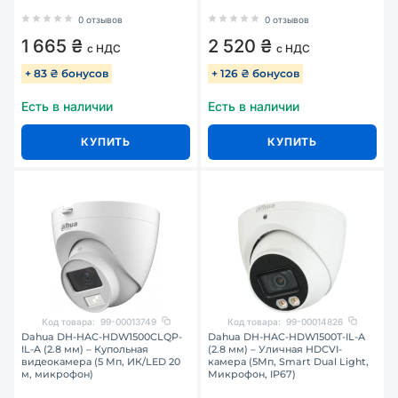
0 отзывов
0 отзывов
1 665 ₴
2 520 ₴
с НДС
с НДС
+ 83 ₴ бонусов
+ 126 ₴ бонусов
Есть в наличии
Есть в наличии
КУПИТЬ
КУПИТЬ
Код товара:
99-00013749
Код товара:
99-00014826
Dahua DH-HAC-HDW1500CLQP-
Dahua DH-HAC-HDW1500T-IL-A
IL-A (2.8 мм) – Купольная
(2.8 мм) – Уличная HDCVI-
видеокамера (5 Мп, ИК/LED 20
камера (5Мп, Smart Dual Light,
м, микрофон)
Микрофон, IP67)