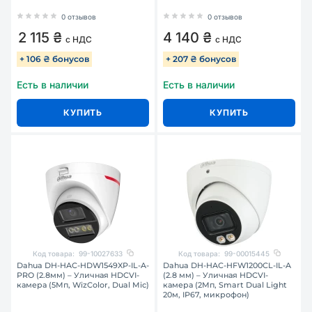
0 отзывов
0 отзывов
2 115 ₴
4 140 ₴
с НДС
с НДС
+ 106 ₴ бонусов
+ 207 ₴ бонусов
Есть в наличии
Есть в наличии
КУПИТЬ
КУПИТЬ
Код товара:
99-10027633
Код товара:
99-00015445
Dahua DH-HAC-HDW1549XP-IL-A-
Dahua DH-HAC-HFW1200CL-IL-A
PRO (2.8мм) – Уличная HDCVI-
(2.8 мм) – Уличная HDCVI-
камера (5Мп, WizColor, Dual Mic)
камера (2Мп, Smart Dual Light
20м, IP67, микрофон)