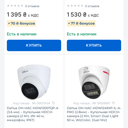
0 отзывов
0 отзывов
1 395 ₴
1 530 ₴
с НДС
с НДС
+ 70 ₴ бонусов
+ 77 ₴ бонусов
Есть в наличии
Есть в наличии
КУПИТЬ
КУПИТЬ
Код товара:
99-00017434
Код товара:
99-10026997
Dahua DH-HAC-HDW1200TQP-A
Dahua DH-HAC-HDW1249XP-IL-A-
(3.6 мм) – Купольная HDCVI-
PRO (2.8мм) – Купольная HDCVI-
камера (2 Мп, ИК 40 м,
камера (2 Мп, Smart Dual Light
микрофон, IP67)
50 м, WizColor, Dual Mic)