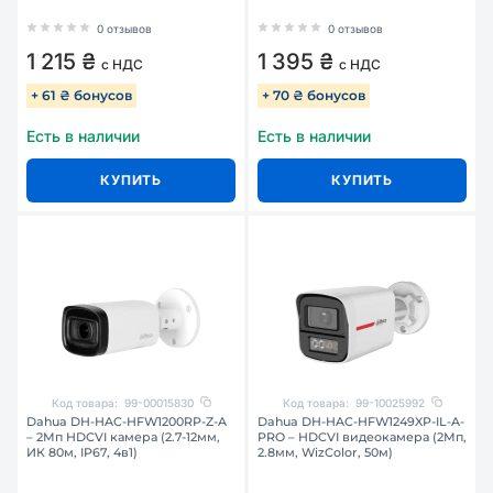
0 отзывов
0 отзывов
1 215 ₴
1 395 ₴
с НДС
с НДС
+ 61 ₴ бонусов
+ 70 ₴ бонусов
Есть в наличии
Есть в наличии
КУПИТЬ
КУПИТЬ
Код товара:
99-00015830
Код товара:
99-10025992
Dahua DH-HAC-HFW1200RP-Z-A
Dahua DH-HAC-HFW1249XP-IL-A-
– 2Мп HDCVI камера (2.7-12мм,
PRO – HDCVI видеокамера (2Мп,
ИК 80м, IP67, 4в1)
2.8мм, WizColor, 50м)