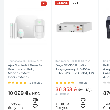
-4485₴
ХИТ
Код товара:
99-00005276
Код товара:
99-00022882
Код т
Ajax StarterKit Белый -
Deye SE-G5.1 Pro-B –
Full
Комплект с Hub,
Аккумулятор LiFePO4
Акк
MotionProtect,
(5.12кВт*ч, 51.2В, 100А, 19")
бата
DoorProtect и
AGM
SpaceControl
2 отзывы
1 отзыв
36 353 ₴
без НДС
10 099 ₴
87
с НДС
40 838 ₴
+ 505 ₴
+ 1818 ₴
+ 4
бонусов
бонусов
бон