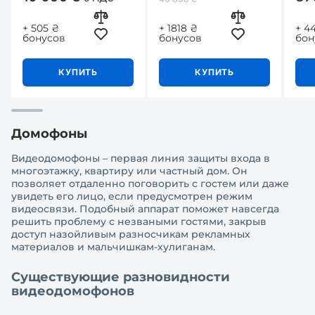
+ 505 ₴
+ 1818 ₴
+ 4
бонусов
бонусов
бон
КУПИТЬ
КУПИТЬ
Домофоны
Видеодомофоны – первая линия защиты входа в
многоэтажку, квартиру или частный дом. Он
позволяет отдаленно поговорить с гостем или даже
увидеть его лицо, если предусмотрен режим
видеосвязи. Подобный аппарат поможет навсегда
решить проблему с незваными гостями, закрыв
доступ назойливым разносчикам рекламных
материалов и мальчишкам-хулиганам.
Существующие разновидности
видеодомофонов