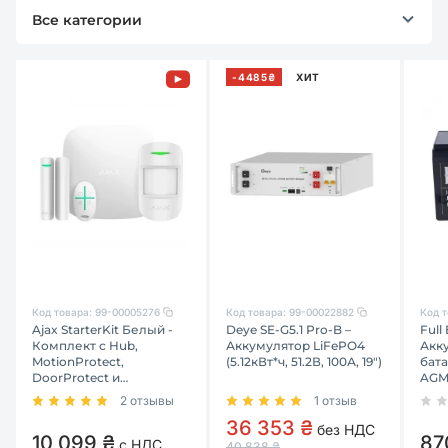
Все категории
-4485₴
ХИТ
Код товара:
99-00005276
Код товара:
99-00022882
Код т
Ajax StarterKit Белый -
Deye SE-G5.1 Pro-B –
Full
Комплект с Hub,
Аккумулятор LiFePO4
Акк
MotionProtect,
(5.12кВт*ч, 51.2В, 100А, 19")
бата
DoorProtect и
AGM
SpaceControl
2 отзывы
1 отзыв
36 353 ₴
без НДС
10 099 ₴
87
с НДС
40 838 ₴