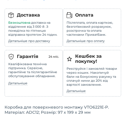
Доставка
Оплата
Безкоштовна
доставка на
Післяплата, оплата карткою,
відділення від 3 000 ₴. З
безготівковий розрахунок,
понеділка по п'ятницю
розстрочка та оплата
відправка протягом 24 годин.
частинами ПриватБанк.
Детальніше про доставку
Детальніше про оплату
Кешбек за
Гарантія
24
міс.
покупку!
Кваліфікована технічна
підтримка. Сервісне,
Реєструйся і замовляй товари
гарантійне та післягарантійне
через кошик. Накопичуй
обслуговування обладнання.
бали на Бонусному рахунку та
сплачуй ними до 20% від
Детальніше
вартості замовлення.
Детальніше
Коробка для поверхневого монтажу VTO6221E-P.
Матеріал: ADC12; Розмір: 97 x 199 x 29 мм