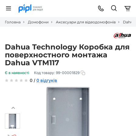
Головна
Домофони
Аксесуари для відеодомофонів
Dahua 
Dahua Technology Коробка для
поверхностного монтажа
Dahua VTM117
Є в наявності
Код товару:
99-00001829
0 /
0 відгуків