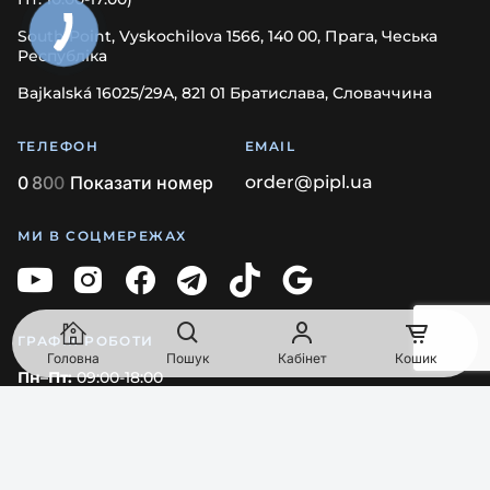
South Point, Vyskochilova 1566, 140 00, Прага, Чеська
Республіка
Bajkalská 16025/29A, 821 01 Братислава, Словаччина
ТЕЛЕФОН
EMAIL
0
8
0
0
Показати номер
order@pipl.ua
МИ В СОЦМЕРЕЖАХ
ГРАФІК РОБОТИ
Головна
Пошук
Кабінет
Кошик
Пн–Пт:
09:00-18:00
© 2026 Pipl.ua. All rights reserved