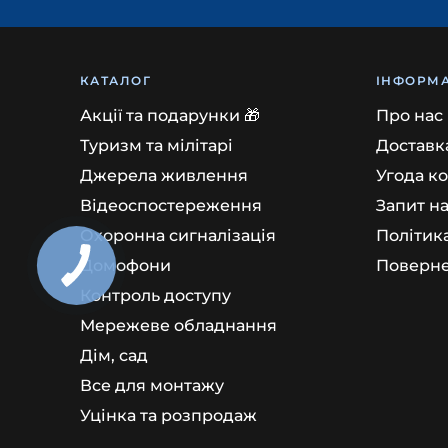
КАТАЛОГ
ІНФОРМА
Акції та подарунки 🎁
Про нас
Туризм та мілітарі
Доставка
Джерела живлення
Угода к
Відеоспостереження
Запит н
Охоронна сигналізація
Політик
Домофони
Поверне
Контроль доступу
Мережеве обладнання
Дім, сад
Все для монтажу
Уцінка та розпродаж