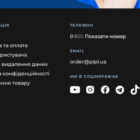
ЦІЯ
ТЕЛЕФОН
0
8
0
0
Показати номер
 та оплата
EMAIL
ористувача
order@pipl.ua
а видалення даних
а конфіденційності
МИ В СОЦМЕРЕЖАХ
ння товару