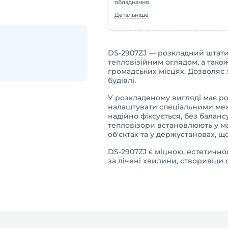
обладнання.
Детальніше
DS-2907ZJ — розкладний штати
тепловізійним оглядом, а тако
громадських місцях. Дозволяє
будівлі.
У розкладеному вигляді має р
налаштувати спеціальними мех
надійно фіксується, без балан
тепловізори встановлюють у ма
об'єктах та у держустановах, 
DS-2907ZJ є міцною, естетичн
за лічені хвилини, створивши 