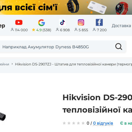
ер
Доставка 
4.9
(538)
114 000
6 908
5 855
7 200
ейни
Hikvision DS-2907ZJ - Штатив для тепловізійної камери (термог
Hikvision DS-29
тепловізійної 
0 /
0 відгуків
Є в н