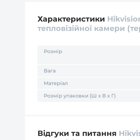
Характеристики
Hikvisi
тепловізійної камери (т
Розмір
Вага
Матеріал
Розмір упаковки (Ш х В х Г)
Відгуки та питання
Hikvi