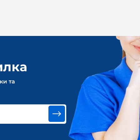
илка
ки та