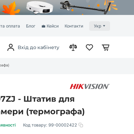
та оплата
Блог
💼 Кейси
Контакти
Укр
Вхід до кабінету
рафа)
07ZJ - Штатив для
камери (термографа)
аявності
Код товару:
99-00002422