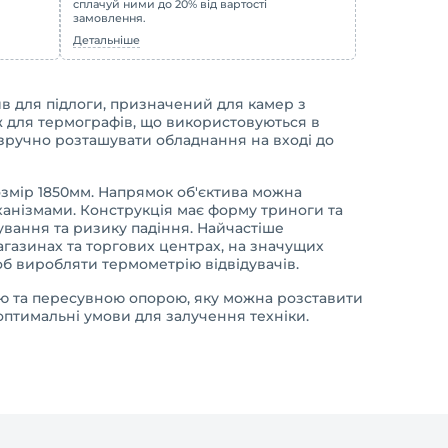
сплачуй ними до 20% від вартості
замовлення.
Детальніше
в для підлоги, призначений для камер з
ж для термографів, що використовуються в
 зручно розташувати обладнання на вході до
озмір 1850мм. Напрямок об'єктива можна
анізмами. Конструкція має форму триноги та
сування та ризику падіння. Найчастіше
газинах та торгових центрах, на значущих
щоб виробляти термометрію відвідувачів.
ою та пересувною опорою, яку можна розставити
оптимальні умови для залучення техніки.