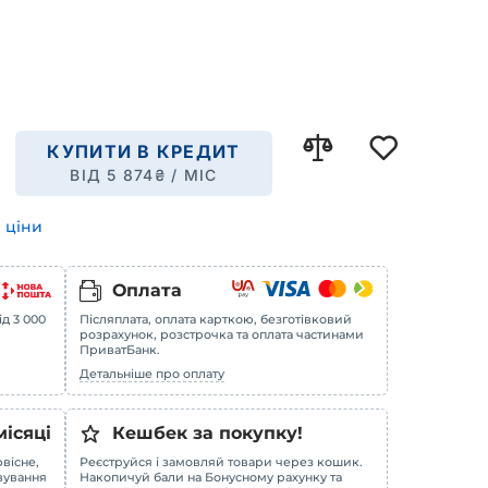
КУПИТИ В КРЕДИТ
ВІД
5 874
₴ / МІС
 ціни
Оплата
ід 3 000
Післяплата, оплата карткою, безготівковий
розрахунок, розстрочка та оплата частинами
ПриватБанк.
Детальніше про оплату
місяці
Кешбек за покупку!
вісне,
Реєструйся і замовляй товари через кошик.
овування
Накопичуй бали на Бонусному рахунку та