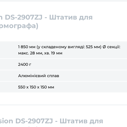
on DS-2907ZJ - Штатив для
ермографа)
1 850 мм (у складеному вигляді: 525 мм) Ø секції:
макс. 28 мм, хв. 19 мм
2400 г
Алюмінієвий сплав
550 x 150 x 150 мм
sion DS-2907ZJ - Штатив для