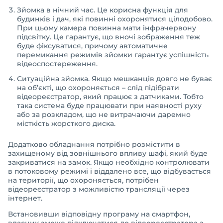
Зйомка в нічний час. Це корисна функція для
будинків і дач, які повинні охоронятися цілодобово.
При цьому камера повинна мати інфрачервону
підсвітку. Це гарантує, що вночі зображення теж
буде фіксуватися, причому автоматичне
перемикання режимів зйомки гарантує успішність
відеоспостереження.
Ситуаційна зйомка. Якщо мешканців довго не буває
на об’єкті, що охороняється – слід підібрати
відеореєстратор, який працює з датчиками. Тобто
така система буде працювати при наявності руху
або за розкладом, що не витрачаючи даремно
місткість жорсткого диска.
Додатково обладнання потрібно розмістити в
захищеному від зовнішнього впливу шафі, який буде
закриватися на замок. Якщо необхідно контролювати
в потоковому режимі і віддалено все, що відбувається
на території, що охороняється, потрібен
відеореєстратор з можливістю трансляції через
інтернет.
Встановивши відповідну програму на смартфон,