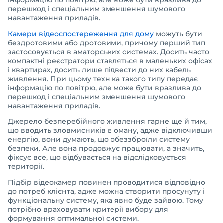
інформацію по повітрю, але може бути вразлива до
перешкод і спеціальним зменшення шумового
навантаження приладів.
Камери відеоспостереження для дому
можуть бути
бездротовими або дротовими, причому перший тип
застосовується в аматорських системах. Досить часто
компактні реєстратори ставляться в маленьких офісах
і квартирах, досить лише підвести до них кабель
живлення. При цьому техніка такого типу передає
інформацію по повітрю, але може бути вразлива до
перешкод і спеціальним зменшення шумового
навантаження приладів.
Джерело безперебійного живлення гарне ще й тим,
що вводить зловмисників в оману, адже відключивши
енергію, вони думають, що обеззброїли систему
безпеки. Але вона продовжує працювати, а значить,
фіксує все, що відбувається на відслідковується
території.
Підбір відеокамер повинен проводитися відповідно
до потреб клієнта, адже можна створити просунуту і
функціональну систему, яка явно буде зайвою. Тому
потрібно враховувати критерії вибору для
формування оптимальної системи.