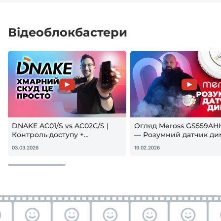
Відеоблокбастери
DNAKE AC01/S vs AC02C/S |
Огляд Meross GS559AH
Контроль доступу +
— Розумний датчик ди
гостьовий QR — реальна
Apple HomeKit! Чи вар
03.03.2026
19.02.2026
настройка
купувати?