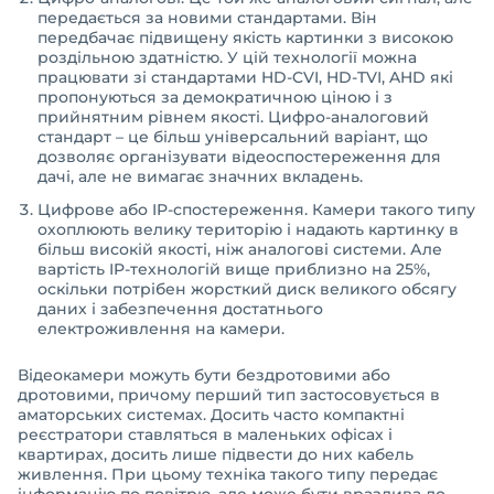
передається за новими стандартами. Він
передбачає підвищену якість картинки з високою
роздільною здатністю. У цій технології можна
працювати зі стандартами HD-CVI, HD-TVI, AHD які
пропонуються за демократичною ціною і з
прийнятним рівнем якості. Цифро-аналоговий
стандарт – це більш універсальний варіант, що
дозволяє організувати відеоспостереження для
дачі, але не вимагає значних вкладень.
Цифрове або IP-спостереження. Камери такого типу
охоплюють велику територію і надають картинку в
більш високій якості, ніж аналогові системи. Але
вартість IP-технологій вище приблизно на 25%,
оскільки потрібен жорсткий диск великого обсягу
даних і забезпечення достатнього
електроживлення на камери.
Відеокамери можуть бути бездротовими або
дротовими, причому перший тип застосовується в
аматорських системах. Досить часто компактні
реєстратори ставляться в маленьких офісах і
квартирах, досить лише підвести до них кабель
живлення. При цьому техніка такого типу передає