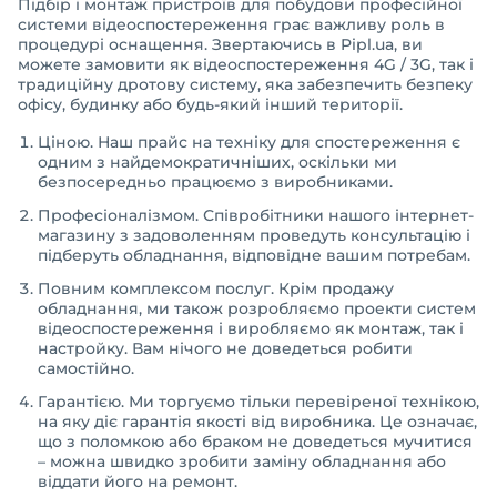
Підбір і монтаж пристроїв для побудови професійної
системи відеоспостереження грає важливу роль в
процедурі оснащення. Звертаючись в Pipl.ua, ви
можете замовити як відеоспостереження 4G / 3G, так і
традиційну дротову систему, яка забезпечить безпеку
офісу, будинку або будь-який інший території.
Ціною. Наш прайс на техніку для спостереження є
одним з найдемократичніших, оскільки ми
безпосередньо працюємо з виробниками.
Професіоналізмом. Співробітники нашого інтернет-
магазину з задоволенням проведуть консультацію і
підберуть обладнання, відповідне вашим потребам.
Повним комплексом послуг. Крім продажу
обладнання, ми також розробляємо проекти систем
відеоспостереження і виробляємо як монтаж, так і
настройку. Вам нічого не доведеться робити
самостійно.
Гарантією. Ми торгуємо тільки перевіреної технікою,
на яку діє гарантія якості від виробника. Це означає,
що з поломкою або браком не доведеться мучитися
– можна швидко зробити заміну обладнання або
віддати його на ремонт.