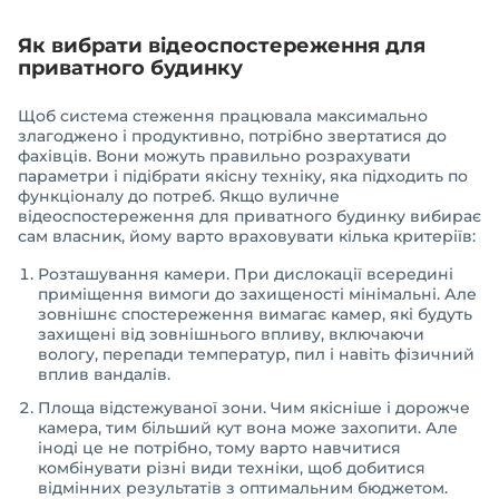
Як вибрати відеоспостереження для
приватного будинку
Щоб система стеження працювала максимально
злагоджено і продуктивно, потрібно звертатися до
фахівців. Вони можуть правильно розрахувати
параметри і підібрати якісну техніку, яка підходить по
функціоналу до потреб. Якщо вуличне
відеоспостереження для приватного будинку вибирає
сам власник, йому варто враховувати кілька критеріїв:
Розташування камери. При дислокації всередині
приміщення вимоги до захищеності мінімальні. Але
зовнішнє спостереження вимагає камер, які будуть
захищені від зовнішнього впливу, включаючи
вологу, перепади температур, пил і навіть фізичний
вплив вандалів.
Площа відстежуваної зони. Чим якісніше і дорожче
камера, тим більший кут вона може захопити. Але
іноді це не потрібно, тому варто навчитися
комбінувати різні види техніки, щоб добитися
відмінних результатів з оптимальним бюджетом.