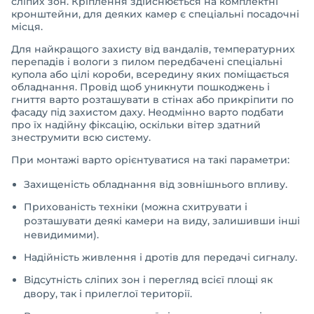
сліпих зон. Кріплення здійснюється на комплектні
кронштейни, для деяких камер є спеціальні посадочні
місця.
Для найкращого захисту від вандалів, температурних
перепадів і вологи з пилом передбачені спеціальні
купола або цілі короби, всередину яких поміщається
обладнання. Провід щоб уникнути пошкоджень і
гниття варто розташувати в стінах або прикріпити по
фасаду під захистом даху. Неодмінно варто подбати
про їх надійну фіксацію, оскільки вітер здатний
знеструмити всю систему.
При монтажі варто орієнтуватися на такі параметри:
Захищеність обладнання від зовнішнього впливу.
Прихованість техніки (можна схитрувати і
розташувати деякі камери на виду, залишивши інші
невидимими).
Надійність живлення і дротів для передачі сигналу.
Відсутність сліпих зон і перегляд всієї площі як
двору, так і прилеглої території.