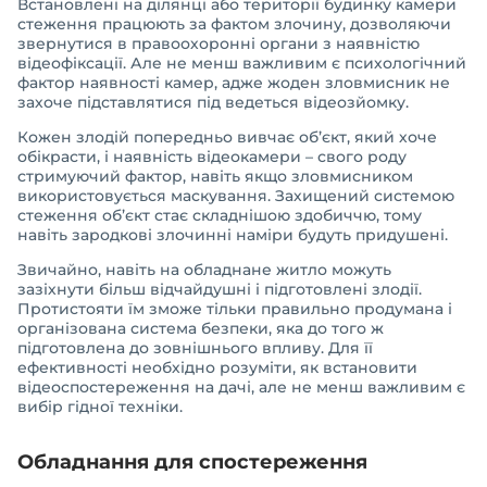
Встановлені на ділянці або території будинку камери
стеження працюють за фактом злочину, дозволяючи
звернутися в правоохоронні органи з наявністю
відеофіксації. Але не менш важливим є психологічний
фактор наявності камер, адже жоден зловмисник не
захоче підставлятися під ведеться відеозйомку.
Кожен злодій попередньо вивчає об’єкт, який хоче
обікрасти, і наявність відеокамери – свого роду
стримуючий фактор, навіть якщо зловмисником
використовується маскування. Захищений системою
стеження об’єкт стає складнішою здобиччю, тому
навіть зародкові злочинні наміри будуть придушені.
Звичайно, навіть на обладнане житло можуть
зазіхнути більш відчайдушні і підготовлені злодії.
Протистояти їм зможе тільки правильно продумана і
організована система безпеки, яка до того ж
підготовлена до зовнішнього впливу. Для її
ефективності необхідно розуміти, як встановити
відеоспостереження на дачі, але не менш важливим є
вибір гідної техніки.
Обладнання для спостереження