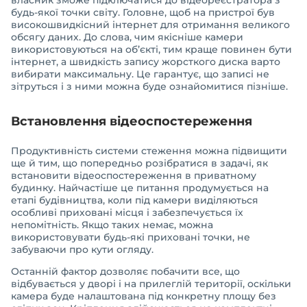
власник зможе підключатися до відеореєстратора з
будь-якої точки світу. Головне, щоб на пристрої був
високошвидкісний інтернет для отримання великого
обсягу даних. До слова, чим якісніше камери
використовуються на об’єкті, тим краще повинен бути
інтернет, а швидкість запису жорсткого диска варто
вибирати максимальну. Це гарантує, що записі не
зітруться і з ними можна буде ознайомитися пізніше.
Встановлення відеоспостереження
Продуктивність системи стеження можна підвищити
ще й тим, що попередньо розібратися в задачі, як
встановити відеоспостереження в приватному
будинку. Найчастіше це питання продумується на
етапі будівництва, коли під камери виділяються
особливі приховані місця і забезпечується їх
непомітність. Якщо таких немає, можна
використовувати будь-які приховані точки, не
забуваючи про кути огляду.
Останній фактор дозволяє побачити все, що
відбувається у дворі і на прилеглій території, оскільки
камера буде налаштована під конкретну площу без