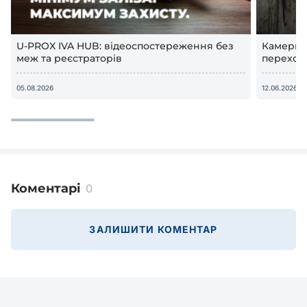
U-PROX IVA HUB: відеоспостереження без
Камери в
меж та реєстраторів
переход
відеосп
05.08.2026
12.06.2026
Коментарі
0
ЗАЛИШИТИ КОМЕНТАР