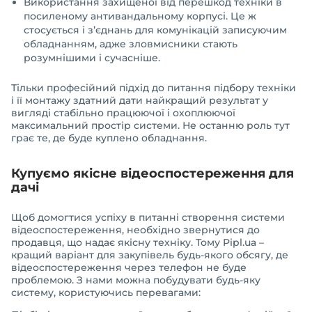
Використання захищеної від перешкод техніки в
посиленому антивандальному корпусі. Це ж
стосується і з’єднань для комунікацій записуючим
обладнанням, адже зловмисники стають
розумнішими і сучасніше.
Тільки професійний підхід до питання підбору техніки
і її монтажу здатний дати найкращий результат у
вигляді стабільно працюючої і охоплюючої
максимальний простір системи. Не останню роль тут
грає те, де буде куплено обладнання.
Купуємо якісне відеоспостереження для
дачі
Щоб домогтися успіху в питанні створення системи
відеоспостереження, необхідно звернутися до
продавця, що надає якісну техніку. Тому Pipl.ua –
кращий варіант для закупівель будь-якого обсягу, де
відеоспостереження через телефон не буде
проблемою. З нами можна побудувати будь-яку
систему, користуючись перевагами: