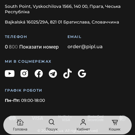
South Point, Vyskochilova 1566, 140 00, Прага, Чеська
Республіка
Bajkalská 16025/29A, 821 01 Братислава, Словаччина
ТЕЛЕФОН
EMAIL
0
8
0
0
Показати номер
order@pipl.ua
МИ В СОЦМЕРЕЖАХ
ГРАФІК РОБОТИ
Пн–Пт:
09:00-18:00
Головна
Пошук
Кабінет
Кошик
© 2026 Pipl.ua. All rights reserved