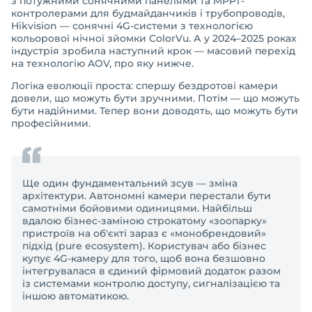
з потужними сонячними панелями та MPPT-
контролерами для будмайданчиків і трубопроводів,
Hikvision — сонячні 4G-системи з технологією
кольорової нічної зйомки ColorVu. А у 2024–2025 роках
індустрія зробила наступний крок — масовий перехід
на технологію AOV, про яку нижче.
Логіка еволюції проста: спершу бездротові камери
довели, що можуть бути зручними. Потім — що можуть
бути надійними. Тепер вони доводять, що можуть бути
професійними.
Ще один фундаментальний зсув — зміна
архітектури. Автономні камери перестали бути
самотніми бойовими одиницями. Найбільш
вдалою бізнес-заміною строкатому «зоопарку»
пристроїв на об'єкті зараз є «монобрендовий»
підхід (pure ecosystem). Користувач або бізнес
купує 4G-камеру для того, щоб вона безшовно
інтегрувалася в єдиний фірмовий додаток разом
із системами контролю доступу, сигналізацією та
іншою автоматикою.