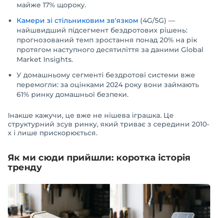
майже 17% щороку.
Камери зі стільниковим зв'язком
(4G/5G) —
найшвидший підсегмент бездротових рішень:
прогнозований темп зростання понад 20% на рік
протягом наступного десятиліття за даними Global
Market Insights.
У домашньому сегменті бездротові системи вже
перемогли: за оцінками 2024 року вони займають
61% ринку домашньої безпеки.
Інакше кажучи, це вже не нішева іграшка. Це
структурний зсув ринку, який триває з середини 2010-
х і лише прискорюється.
Як ми сюди прийшли: коротка історія
тренду