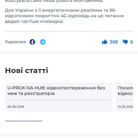
коштувала сама лише робота монтажника.
Для України з її енергетичними реаліями та 96-
відсотковим покриттям 4G відповідь на це питання
дедалі частіше очевидна.
306
6
Поділитися
Нові статті
U-PROX IVA HUB: відеоспостереження без
Посилен
меж та реєстраторів
відеоспо
05.08.2026
13.05.2026