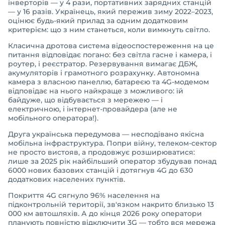
інверторів — у 4 рази, портативних зарядних станцій
— у 16 разів. Українець, який пережив зиму 2022–2023,
оцінює будь-який прилад за одним додатковим
критерієм: що з ним станеться, коли вимкнуть світло.
Класична дротова система відеоспостереження на це
питання відповідає погано: без світла гасне і камера, і
роутер, і реєстратор. Резервування вимагає ДБЖ,
акумуляторів і грамотного розрахунку. Автономна
камера з власною панеллю, батареєю та 4G-модемом
відповідає на нього найкраще з можливого: їй
байдуже, що відбувається з мережею — і
електричною, і інтернет-провайдера (але не
мобільного оператора!).
Друга українська передумова — несподівано якісна
мобільна інфраструктура. Попри війну, телеком-сектор
не просто вистояв, а продовжує розширюватися:
лише за 2025 рік найбільший оператор збудував понад
6000 нових базових станцій і дотягнув 4G до 630
додаткових населених пунктів.
Покриття 4G сягнуло 96% населення на
підконтрольній території, зв'язком накрито близько 13
000 км автошляхів. А до кінця 2026 року оператори
планують повністю відключити 3G — тобто вся мережа