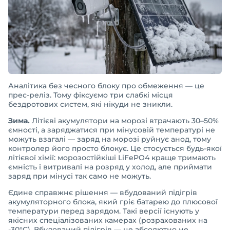
Аналітика без чесного блоку про обмеження — це
прес-реліз. Тому фіксуємо три слабкі місця
бездротових систем, які нікуди не зникли.
Зима.
Літієві акумулятори на морозі втрачають 30–50%
ємності, а заряджатися при мінусовій температурі не
можуть взагалі — заряд на морозі руйнує анод, тому
контролер його просто блокує. Це стосується будь-якої
літієвої хімії: морозостійкіші LiFePO4 краще тримають
ємність і витривалі на розряд у холод, але приймати
заряд при мінусі так само не можуть.
Єдине справжнє рішення — вбудований підігрів
акумуляторного блока, який гріє батарею до плюсової
температури перед зарядом. Такі версії існують у
якісних спеціалізованих камерах (розрахованих на
-30°C). Вбудований підігрів — це абсолютно не