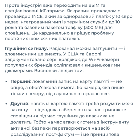
Проте індустрія вже переходить на eSIM та
спеціалізовані IoT-тарифи. Яскравим прикладом є
провайдер 1NCE, який за одноразовий платіж у 10 євро
надає інтегрований чип із терміном служби до 10
років та базовим пакетом трафіку (500 МБ) для
сповіщень. Це кардинально вирішує проблему
постійних щомісячних платежів.
Глушіння сигналу.
Радіоканал можна заглушити — і
зловмисники це знають. У США та Європі
задокументовано серії крадіжок, де Wi-Fi-камери
популярних брендів осліплювали кишеньковими
джамерами. Висновки звідси три.
Перший
: локальний запис на карту пам'яті — не
опція, а обов'язкова вимога, бо камера, яка пише
тільки в хмару, під глушилкою втрачає все.
Другий
: навіть із картою пам'яті треба розуміти межі
захисту — відеодоказ збережеться, але тривожне
сповіщення під час глушіння до власника не
долетить. Тобто на час атаки система з інструменту
активної безпеки перетворюється на засіб
розслідування пост-фактум — і це принципова