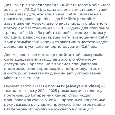
Для камер з'явився "правильний" стандарт мобільного
зв'язку — LTE Cat.1 bis: одна антена замість двох і удвічі
дешевші модулі, ніж класичний Cat.4. Своя межа в
нього є: віддача (uplink) — до 5 Мбіт/с у теорії. У
завантаженій мережі цього вистачає для стабільного
потоку 2 Мп зі стисненням H.265. Однак для стабільної
трансляції 4 Мп або роботи двооб'єктивних систем у
складних радіоумовах краще мати повноцінний Cat.4.
Хоча оптимізовані кодеки та адаптивна частота кадрів
дозволяють успішно використовувати і Cat.1 bis.
Для масового сегмента це прийнятний компроміс:
саме здешевлення модулів зробило 4G-камеру
доступною. Паралельно з'явилися спеціалізовані
енергоефективні процесори з нейромодулями, які
вміють розпізнавати людину чи авто, споживаючи
міліват замість ват.
Окремо варто сказати про
AOV (Always-On Video)
—
технологію, яка у 2024–2025 роках закрила головну
претензію до батарейних камер. Старі моделі
працювали за схемою "спи — прокинься від датчика
руху": камера регулярно пропускала початок події, а
безперервного архіву не існувало в принципі.