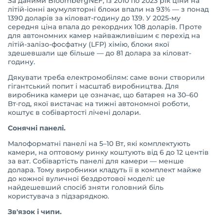
За даними BloombergNEF, із 2010 по 2023 рік ціни на
літій-іонні акумуляторні блоки впали на 93% — з понад
1390 доларів за кіловат-годину до 139. У 2025-му
середня ціна впала до рекордних 108 доларів. Проте
для автономних камер найважливішим є перехід на
літій-залізо-фосфатну (LFP) хімію, блоки якої
здешевшали ще більше — до 81 долара за кіловат-
годину.
Дякувати треба електромобілям: саме вони створили
гігантський попит і масштаб виробництва. Для
виробника камери це означає, що батарея на 30–60
Вт·год, якої вистачає на тижні автономної роботи,
коштує в собівартості лічені долари.
Сонячні панелі.
Малоформатні панелі на 5–10 Вт, які комплектують
камери, на оптовому ринку коштують від 6 до 12 центів
за ват. Собівартість панелі для камери — менше
долара. Тому виробники кладуть її в комплект майже
до кожної вуличної бездротової моделі: це
найдешевший спосіб зняти головний біль
користувача з підзарядкою.
Зв'язок і чипи.