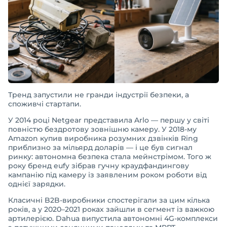
Тренд запустили не гранди індустрії безпеки, а
споживчі стартапи.
У 2014 році Netgear представила Arlo — першу у світі
повністю бездротову зовнішню камеру. У 2018-му
Amazon купив виробника розумних дзвінків Ring
приблизно за мільярд доларів — і це був сигнал
ринку: автономна безпека стала мейнстрімом. Того ж
року бренд eufy зібрав гучну краудфандингову
кампанію під камеру із заявленим роком роботи від
однієї зарядки.
Класичні B2B-виробники спостерігали за цим кілька
років, а у 2020–2021 роках зайшли в сегмент із важкою
артилерією. Dahua випустила автономні 4G-комплекси