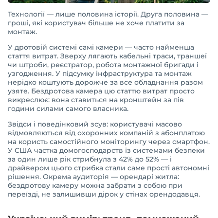
Технології — лише половина історії. Друга половина —
гроші, які користувач більше не хоче платити за
монтаж.
У дротовій системі самі камери — часто найменша
стаття витрат. Зверху лягають кабельні траси, траншеї
чи штроби, реєстратор, робота монтажної бригади і
узгодження. У підсумку інфраструктура та монтаж
нерідко коштують дорожче за все обладнання разом
узяте. Бездротова камера цю статтю витрат просто
викреслює: вона ставиться на кронштейн за пів
години силами самого власника.
Звідси і поведінковий зсув: користувачі масово
відмовляються від охоронних компаній з абонплатою
на користь самостійного моніторингу через смартфон.
У США частка домогосподарств із системами безпеки
за один лише рік стрибнула з 42% до 52% — і
драйвером цього стрибка стали саме прості автономні
рішення. Окрема аудиторія — орендарі житла:
бездротову камеру можна забрати з собою при
переїзді, не залишивши дірок у стінах орендодавця.