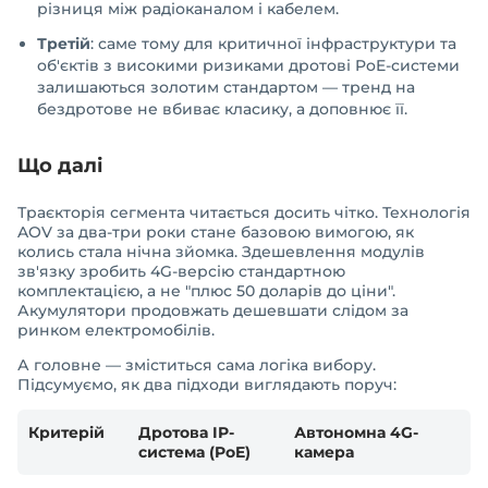
різниця між радіоканалом і кабелем.
Третій
: саме тому для критичної інфраструктури та
об'єктів з високими ризиками дротові PoE-системи
залишаються золотим стандартом — тренд на
бездротове не вбиває класику, а доповнює її.
Що далі
Траєкторія сегмента читається досить чітко. Технологія
AOV за два-три роки стане базовою вимогою, як
колись стала нічна зйомка. Здешевлення модулів
зв'язку зробить 4G-версію стандартною
комплектацією, а не "плюс 50 доларів до ціни".
Акумулятори продовжать дешевшати слідом за
ринком електромобілів.
А головне — зміститься сама логіка вибору.
Підсумуємо, як два підходи виглядають поруч:
Критерій
Дротова IP-
Автономна 4G-
система (PoE)
камера