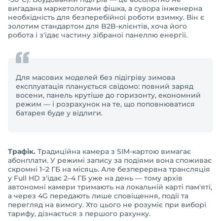
вигадана маркетологами фішка, а сувора інженерна
необхідність для безперебійної роботи взимку. Він є
золотим стандартом для B2B-клієнтів, хоча його
робота і з'їдає частину зібраної панеллю енергії.
Для масових моделей без підігріву зимова
експлуатація планується свідомо: повний заряд
восени, панель крутіше до горизонту, економний
режим — і розрахунок на те, що поповнюватися
батарея буде у відлиги.
Трафік.
Традиційна камера з SIM-картою вимагає
абонплати. У режимі запису за подіями вона споживає
скромні 1–2 ГБ на місяць. Але безперервна трансляція
у Full HD з'їдає 2–4 ГБ уже на день — тому архів
автономні камери тримають на локальній карті пам'яті,
а через 4G передають лише сповіщення, події та
перегляд на вимогу. Хто цього не розуміє при виборі
тарифу, дізнається з першого рахунку.