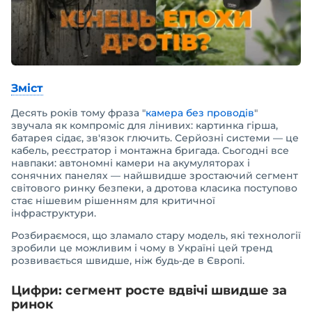
Зміст
Десять років тому фраза "
камера без проводів
"
звучала як компроміс для лінивих: картинка гірша,
батарея сідає, зв'язок глючить. Серйозні системи — це
кабель, реєстратор і монтажна бригада. Сьогодні все
навпаки: автономні камери на акумуляторах і
сонячних панелях — найшвидше зростаючий сегмент
світового ринку безпеки, а дротова класика поступово
стає нішевим рішенням для критичної
інфраструктури.
Розбираємося, що зламало стару модель, які технології
зробили це можливим і чому в Україні цей тренд
розвивається швидше, ніж будь-де в Європі.
Цифри: сегмент росте вдвічі швидше за
ринок