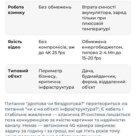
Робота
Без обмежень
Втрата ємності
взимку
акумулятора, заряд
тільки при
плюсовій
температурі
Якість
Без
Обмежена
відео
компромісів, аж
енергобюджетом,
до 4K 25 fps
типово 2–4 Мп до
15–20 fps
Типовий
Периметр
Дача,
об'єкт
бізнесу,
будмайданчик,
критична
ферма, віддалений
інфраструктура
об'єкт
Питання "дротова чи бездротова?" перетвориться на
питання "чи є на об'єкті інфраструктура?". Є кабель і
стабільне живлення — класична IP-система лишається
поза конкуренцією за якістю картинки та надійністю
каналу. Немає — автономна 4G-камера закриває
задачу за годину і за гроші, які ще п'ять років тому