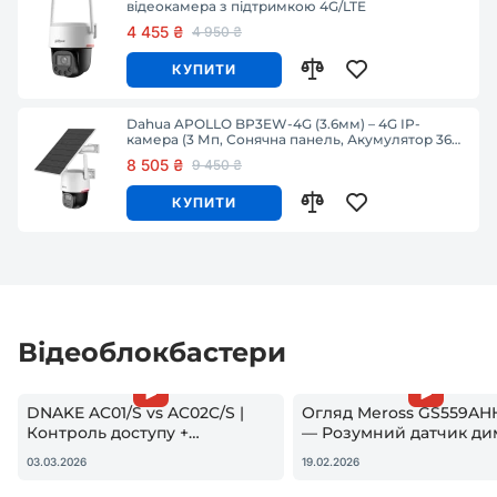
відеокамера з підтримкою 4G/LTE
4 455 ₴
4 950 ₴
КУПИТИ
Dahua APOLLO BP3EW-4G (3.6мм) – 4G IP-
камера (3 Мп, Сонячна панель, Акумулятор 36
Wh, IP66)
8 505 ₴
9 450 ₴
КУПИТИ
Відеоблокбастери
DNAKE AC01/S vs AC02C/S |
Огляд Meross GS559AH
Контроль доступу +
— Розумний датчик ди
гостьовий QR — реальна
Apple HomeKit! Чи вар
03.03.2026
19.02.2026
настройка
купувати?