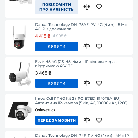
ПОВІДОМИТИ
ПРО НАЯВНІСТЬ
Dahua Technology DH-P5AE-PV-4G (4мм) - 5 Мп
4G IP відеокамера
4 415 ₴
4 905 ₴
КУПИТИ
Ezviz H5 4G (CS-H5) 4мм - IP відеокамера з
підтримкою 4G/LTE
3 465 ₴
КУПИТИ
Imou Cell PT 4G Kit 2 (IPC-B7ED-5M0TEA-EU) –
Автономна IP-камера (5Мп, 4G, 10000мАг, IP66)
Очікується
ПЕРЕДЗАМОВИТИ
Dahua Technology DH-P4F-PV-4G (4мм) - 4Мп IP