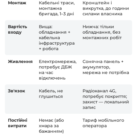
Монтаж
Кабельні траси,
Кронштейн і
монтажна
викрутка, до години
бригада, 1–3 дні
силами власника
Вартість
Вища:
Нижча: тільки
входу
обладнання +
обладнання, без
кабельна
монтажних робіт
інфраструктура
+ робота
Живлення
Електромережа,
Сонячна панель +
потребує ДБЖ
акумулятор,
на час
мережа не потрібна
відключень
Зв'язок
Кабель, не
Радіоканал 4G,
глушиться
потребує покриття;
захист — локальний
запис
Постійні
Немає (або
Тариф мобільного
витрати
хмара за
оператора
бажанням)