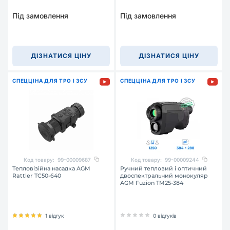
Під замовлення
Під замовлення
ДІЗНАТИСЯ ЦІНУ
ДІЗНАТИСЯ ЦІНУ
СПЕЦЦІНА ДЛЯ ТРО І ЗСУ
СПЕЦЦІНА ДЛЯ ТРО І ЗСУ
Код товару:
99-00009687
Код товару:
99-00009244
Тепловізійна насадка AGM
Ручний тепловий і оптичний
Rattler TC50-640
двоспектральний монокуляр
AGM Fuzion TM25-384
1 відгук
0 відгуків