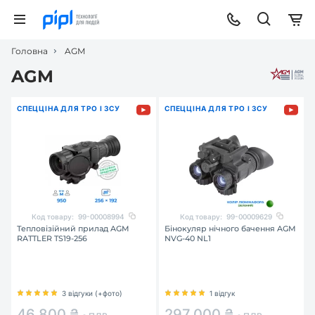
Головна
AGM
AGM
СПЕЦЦІНА ДЛЯ ТРО І ЗСУ
СПЕЦЦІНА ДЛЯ ТРО І ЗСУ
Код товару:
99-00008994
Код товару:
99-00009629
Тепловізійний прилад AGM
Бінокуляр нічного бачення AGM
RATTLER TS19-256
NVG-40 NL1
3 відгуки (+фото)
1 відгук
46 800 ₴
297 000 ₴