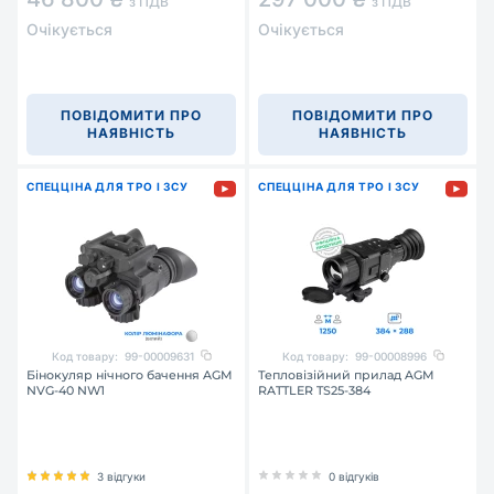
з ПДВ
з ПДВ
Очікується
Очікується
ПОВІДОМИТИ ПРО
ПОВІДОМИТИ ПРО
НАЯВНІСТЬ
НАЯВНІСТЬ
СПЕЦЦІНА ДЛЯ ТРО І ЗСУ
СПЕЦЦІНА ДЛЯ ТРО І ЗСУ
Код товару:
99-00009631
Код товару:
99-00008996
Бінокуляр нічного бачення AGM
Тепловізійний прилад AGM
NVG-40 NW1
RATTLER TS25-384
3 відгуки
0 відгуків