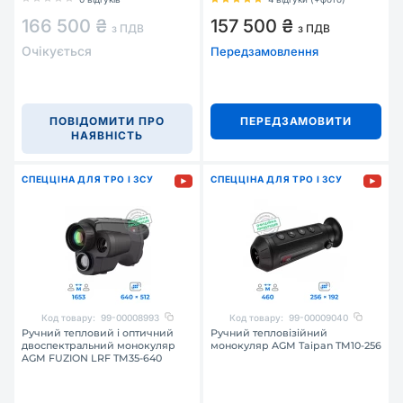
166 500 ₴
157 500 ₴
з ПДВ
з ПДВ
Очікується
Передзамовлення
ПОВІДОМИТИ ПРО
ПЕРЕДЗАМОВИТИ
НАЯВНІСТЬ
СПЕЦЦІНА ДЛЯ ТРО І ЗСУ
СПЕЦЦІНА ДЛЯ ТРО І ЗСУ
Код товару:
99-00008993
Код товару:
99-00009040
Ручний тепловий і оптичний
Ручний тепловізійний
двоспектральний монокуляр
монокуляр AGM Taipan TM10-256
AGM FUZION LRF TM35-640