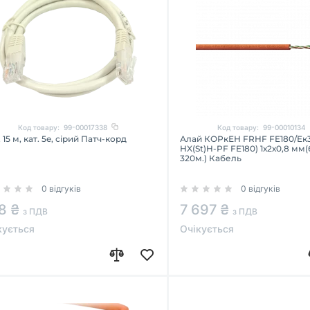
Код товару:
99-00017338
Код товару:
99-00010134
 15 м, кат. 5e, сірий Патч-корд
Алай КОРкЕН FRHF FE180/Eк3
HX(St)H-PF FE180) 1х2х0,8 мм(
320м.) Кабель
0 відгуків
0 відгуків
8 ₴
7 697 ₴
з ПДВ
з ПДВ
кується
Очікується