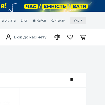
та оплата
Блог
💼 Кейси
Контакти
Укр
Вхід до кабінету