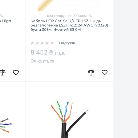
Код товару:
99-00006841
k High
Кабель UTP Cat. 5e U/UTP LSZH мідь
безгалогенна LSZH 4х2х24 AWG (70328)
бухта 305м. Жовтий ЗЗКМ
0 відгуків
8 452 ₴
з ПДВ
Очікується