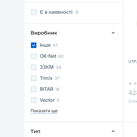
Є в наявності
8
Виробник
Інше
47
OK-Net
40
UTP,
ЗЗКМ
39
Trinix
37
RITAR
18
42
Vector
9
Очі
Показати ще
Тип