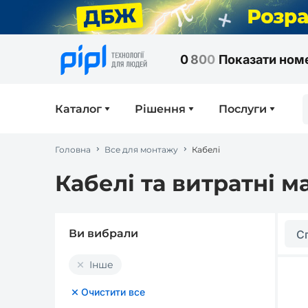
0
8
0
0
Показати ном
Каталог
Рішення
Послуги
Головна
Все для монтажу
Кабелі
Кабелі та витратні м
Ви вибрали
С
Інше
Очистити все