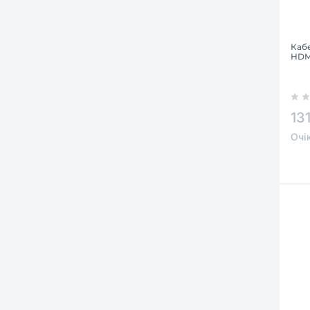
Каб
HDM
13
Очі