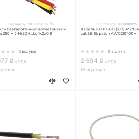
Код товару:
99-00014025
Код товару:
99-00019125
ель безгалогенний вогнетривкий
Кабель КГПП-ВП (100) 4*2*0,4
а 250 м J-H(St)H…Lg 1x2x0.8
cat.5E-SL patch AWG26) 100м
0 відгуків
0 відгуків
077 ₴
2 594 ₴
з ПДВ
з ПДВ
кується
Очікується