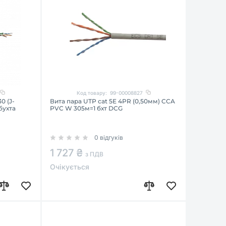
Код товару:
99-00008827
0 (J-
Вита пара UTP cat 5E 4PR (0,50мм) CCA
бухта
PVC W 305м=1 бхт DCG
0 відгуків
1 727 ₴
з ПДВ
Очікується