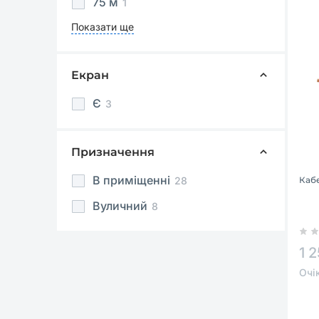
75 м
1
Показати ще
Екран
Є
3
Призначення
В приміщенні
28
Кабе
Вуличний
8
1 
Очі