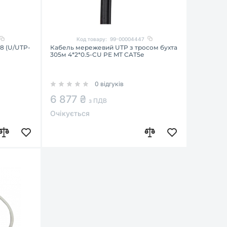
Код товару:
99-00004447
8 (U/UTP-
Кабель мережевий UTP з тросом бухта
305м 4*2*0.5-CU PE MT CAT5е
0 відгуків
6 877 ₴
з ПДВ
Очікується