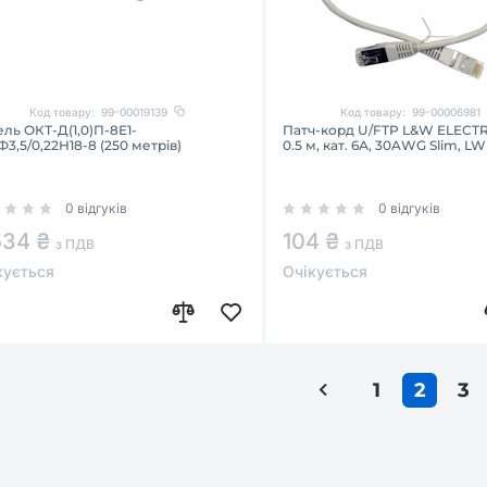
Код товару:
99-00019139
Код товару:
99-00006981
ль ОКТ-Д(1,0)П-8Е1-
Патч-корд U/FTP L&W ELECT
Ф3,5/0,22Н18-8 (250 метрів)
0.5 м, кат. 6А, 30AWG Slim, LW
0 відгуків
0 відгуків
534 ₴
104 ₴
з ПДВ
з ПДВ
кується
Очікується
1
2
3