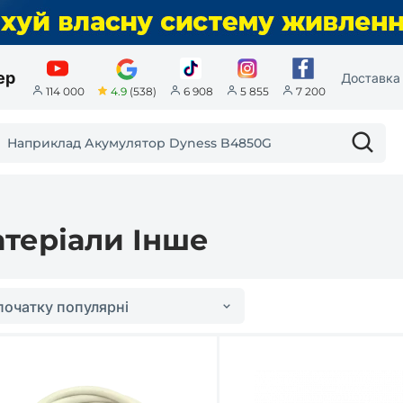
ер
Доставка 
4.9
(538)
114 000
6 908
5 855
7 200
атеріали Інше
початку популярні