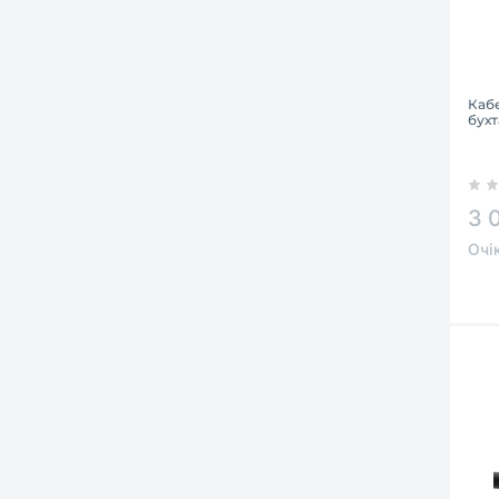
Каб
бухт
3 
Очі