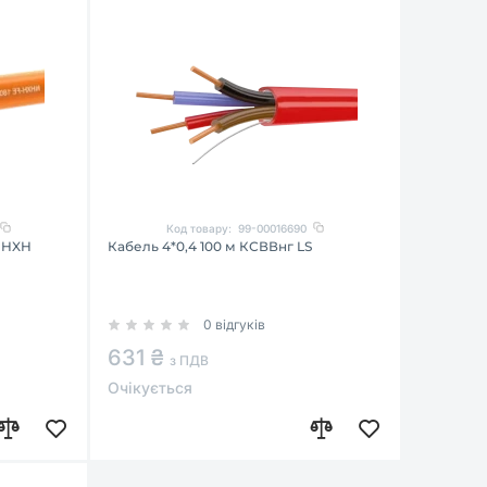
Код товару:
99-00016690
N)HXH
Кабель 4*0,4 100 м КСВВнг LS
0 відгуків
631 ₴
з ПДВ
Очікується