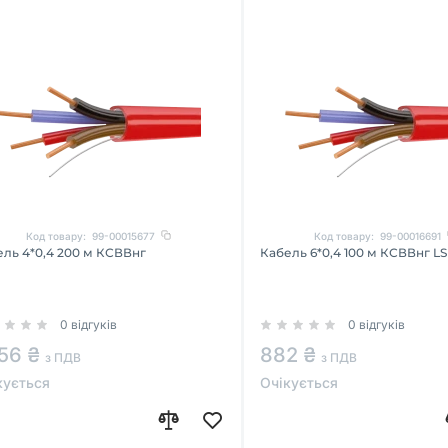
Код товару:
99-00015677
Код товару:
99-00016691
ль 4*0,4 200 м КСВВнг
Кабель 6*0,4 100 м КСВВнг LS
0 відгуків
0 відгуків
256 ₴
882 ₴
з ПДВ
з ПДВ
кується
Очікується