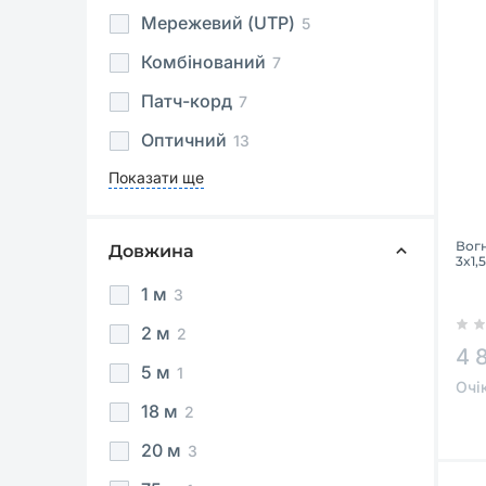
Мережевий (UTP)
5
Комбінований
7
Патч-корд
7
Оптичний
13
Показати ще
Вог
Довжина
3x1,
1 м
3
2 м
2
4 
5 м
1
Очі
18 м
2
20 м
3