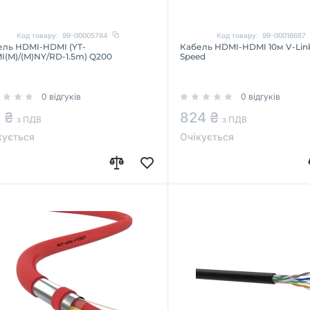
Код товару:
99-00005784
Код товару:
99-00016687
ель HDMI-HDMI (YT-
Кабель HDMI-HDMI 10м V-Lin
I(M)/(M)NY/RD-1.5m) Q200
Speed
0 відгуків
0 відгуків
1 ₴
824 ₴
з ПДВ
з ПДВ
кується
Очікується