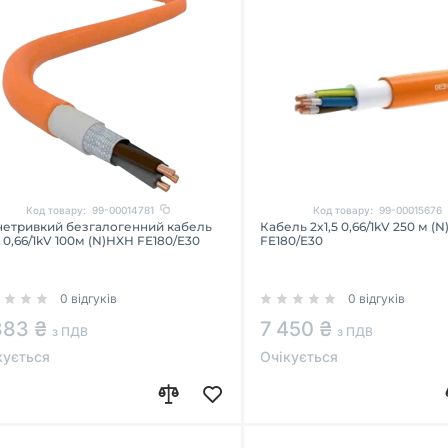
Код товару:
99-00014781
Код товару:
99-00015676
нетривкий безгалогенний кабель
Кабель 2x1,5 0,66/1kV 250 м (
5 0,66/1kV 100м (N)HXH FE180/E30
FE180/E30
0 відгуків
0 відгуків
883 ₴
7 450 ₴
з ПДВ
з ПДВ
кується
Очікується