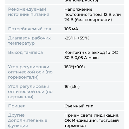
(неполярность)
Рекомендуемый
Напряжение
источник питания
постоянного тока 12 В или
24 В (без полярности)
Потребляемый ток
105 мА
Диапазон рабочих
-25°К~+55°К
температур
Выход тампера
Контактный выход 1b DC
30 В 0,05 А макс.
Угол регулировки
180°(±90°)
оптической оси (по
горизонтали)
Угол регулировки
16°(±8°)
оптической оси (по
вертикали)
Прицел
Съемный тип
Другие
Прием света Индикация,
дополнительные
OK Индикация, Тестовый
функции
терминал