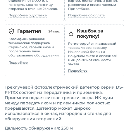
отделения от 3 000 ₴. С
картой, безналичный расчет,
понедельника по пятницу
рассрочка и оплата частями
отправка в течение 24 часов.
ПриватБанк.
Подробнее о доставке
Подробнее об оплате
Кэшбэк за
Гарантия
24
мес.
покупку!
Квалифицированная
техническая поддержка.
Регистрируйся и заказывай
Сервисное, гарантийное и
товары через корзину.
послегарантийное
Накапливай баллы на
обслуживание оборудования.
Бонусном счете и оплачивай
ими до 20% от стоимости
Подробнее
заказа.
Подробнее
Трехлучевой фотоэлектрический детектор серии DS-
PI-TXX состоит из передатчика и приемника.
Приемник подает сигнал тревоги, когда ИК-лучи
между передатчиком и приемником полностью
прерываются. Детектор может широко
использоваться в окнах, изгородях и стенах для
обнаружения вторжений.
Дальность обнаружения: 250 м