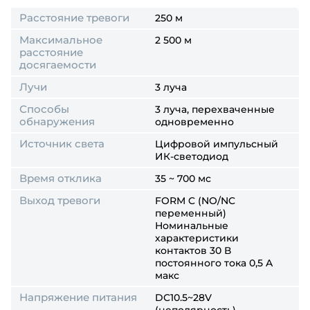
Расстояние тревоги
250 м
Максимальное
2 500 м
расстояние
досягаемости
Лучи
3 луча
Способы
3 луча, перехваченные
обнаружения
одновременно
Источник света
Цифровой импульсный
ИК-светодиод
Время отклика
35 ~ 700 мс
Выход тревоги
FORM C (NO/NC
переменный)
Номинальные
характеристики
контактов 30 В
постоянного тока 0,5 A
макс
Напряжение питания
DC10.5~28V