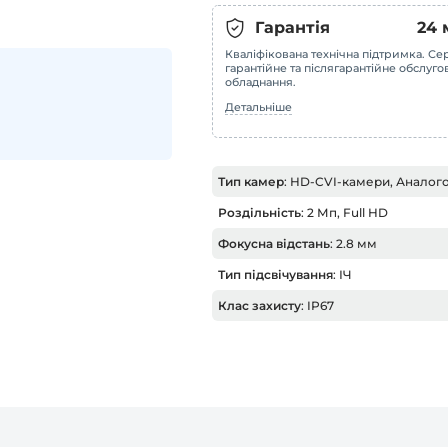
Гарантія
24
Кваліфікована технічна підтримка. Сер
гарантійне та післягарантійне обслуг
обладнання.
Детальніше
Тип камер
: HD-CVI-камери, Аналого
Роздільність
: 2 Мп, Full HD
Фокусна відстань
: 2.8 мм
Тип підсвічування
: ІЧ
Клас захисту
: IP67