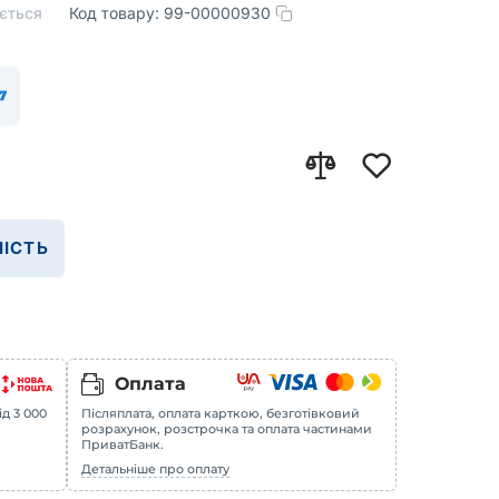
ється
Код товару:
99-00000930
ІСТЬ
Оплата
ід 3 000
Післяплата, оплата карткою, безготівковий
розрахунок, розстрочка та оплата частинами
ПриватБанк.
Детальніше про оплату