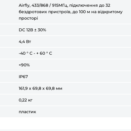
Airfly, 433/868 / 915MГц, підключення до 32
бездротових пристроїв, до 100 м на відкритому
просторі
DC 12В ± 30%
4,4 Вт
-40 ° C - + 60 ° C
<90%
IP67
161,9 х 69,8 х 69,8 мм
0,22 кг
пластик