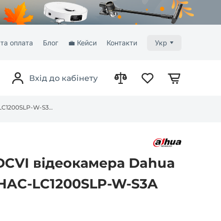
та оплата
Блог
💼 Кейси
Контакти
Укр
Вхід до кабінету
2МП вулична HDCVI відеокамера Dahua Technology DH-HAC-LC1200SLP-W-S3A (2.8 мм)
DCVI відеокамера Dahua
HAC-LC1200SLP-W-S3A