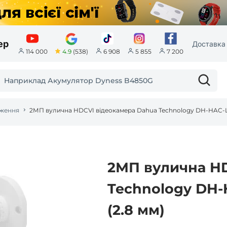
ер
Доставка 
4.9
(538)
114 000
6 908
5 855
7 200
еження
2МП вулична H
Technology DH-
(2.8 мм)