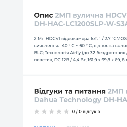
Опис
2МП вулична HDCVI
DH-HAC-LC1200SLP-W-S3A
2 Мп HDCVI відеокамера IoT. 1 / 2.7 "CMOS; 
виявлення: -40 ° C ~ 60 ° C, відносна вол
BLC; Технологія Airfly (до 32 бездротових 
пластик, DC 12В / 4,4 Вт, 161,9 х 69,8 х 69, 8
Відгуки та питання
2МП 
Dahua Technology DH-HA
0
/
0 відгуків