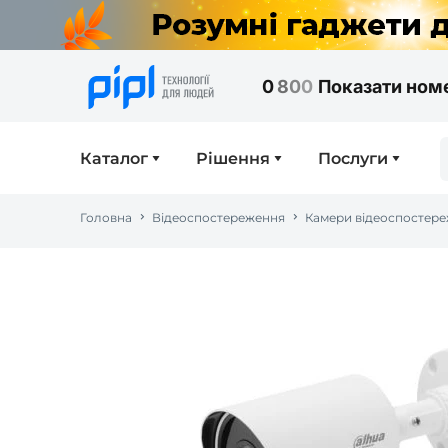
0
8
0
0
Показати ном
Каталог
Рішення
Послуги
Головна
Відеоспостереження
Камери відеоспостер