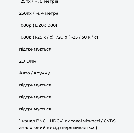
125пх / м, 8 метрів
250пх / м, 4 метра
1080p (1920x1080)
1080p (1-25 к / с), 720 р (1-25 / 50 к / с)
підтримується
2D DNR
Авто / вручну
підтримується
підтримується
підтримується
1-канал BNC - HDCVI високої чіткості / CVBS
аналоговий вихід (перемикається)