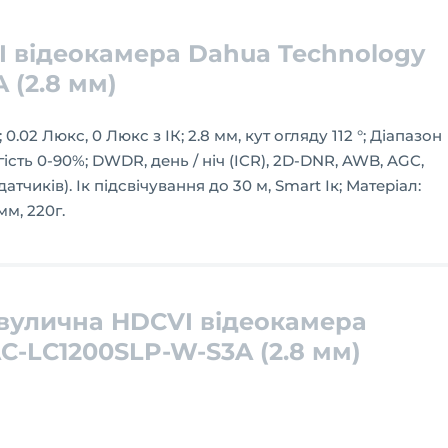
 відеокамера Dahua Technology
 (2.8 мм)
0.02 Люкс, 0 Люкс з ІК; 2.8 мм, кут огляду 112 °; Діапазон
огість 0-90%; DWDR, день / ніч (ICR), 2D-DNR, AWB, AGC,
датчиків). Ік підсвічування до 30 м, Smart Ік; Матеріал:
 мм, 220г.
вулична HDCVI відеокамера
C-LC1200SLP-W-S3A (2.8 мм)