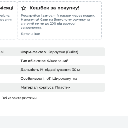
місяці
Кешбек за покупку!
вісне,
Реєструйся і замовляй товари через кошик.
овування
Накопичуй бали на Бонусному рахунку та
сплачуй ними до 20% від вартості
замовлення.
Детальніше
ві
Форм-фактор
: Корпусна (Bullet)
Тип об'єктива
: Фіксований
Дальність ІЧ-підсвічування
: 30 м
Особливості
: IoT, Ширококутна
Матеріал корпуса
: Пластик
Всі характеристики