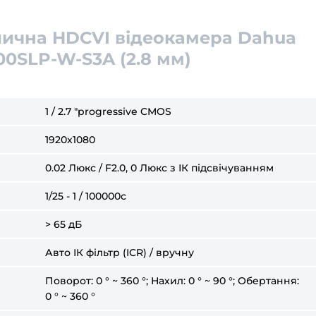
ична HDCVI відеокамера Dahua
00SLP-W-S3A (2.8 мм)
1 / 2.7 "progressive CMOS
1920x1080
0.02 Люкс / F2.0, 0 Люкс з ІК підсвічуванням
1/25 - 1 / 100000с
> 65 дБ
Авто ІК фільтр (ICR) / вручну
Поворот: 0 ° ~ 360 °; Нахил: 0 ° ~ 90 °; Обертання:
0 ° ~ 360 °