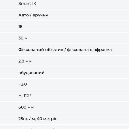
Smart ІК
Авто / вручну
18
30 м
Фіксований об'єктив / фіксована діафрагма
2.8 мм
вбудований
F2.0
H: 112 °
600 мм
25пх / м, 40 метрів