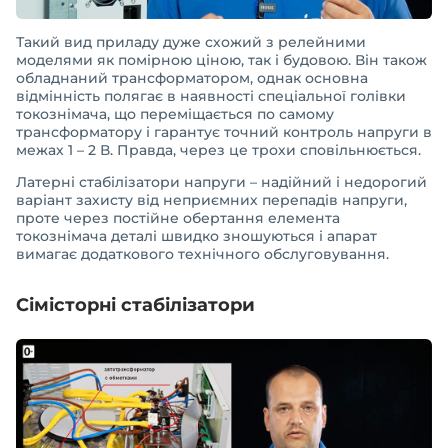
Такий вид приладу дуже схожий з релейними
моделями як помірною ціною, так і будовою. Він також
обладнаний трансформатором, однак основна
відмінність полягає в наявності спеціальної голівки
токознімача, що переміщається по самому
трансформатору і гарантує точний контроль напруги в
межах 1 – 2 В. Правда, через це трохи сповільнюється.
Латерні стабілізатори напруги – надійний і недорогий
варіант захисту від неприємних перепадів напруги,
проте через постійне обертання елемента
токознімача деталі швидко зношуються і апарат
вимагає додаткового технічного обслуговування.
Сімісторні стабілізатори