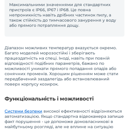
Максимальними значеннями для стандартних
пристроїв є IP66, IP67 і IP68. Це повна
непроникність навіть дрібних частинок пилу, а
також стійкість до тимчасового занурення у воду
або прямого потрапляння дощу.
Діапазон можливих температур вказується окремо.
Багато моделей морозостійкі і зберігають
працездатність на спеці. Іноді, навіть при повній
відповідності подібних параметрів, бажано по
можливості уникати прямого попадання опадів або
сонячних променів. Хорошим рішенням може стати
передбачений заздалегідь або встановлюваний
поверх корпусу козирок.
Функціональність і можливості
Системи безпеки
високої ефективності відрізняються
автоматизацією. Якщо стандартна відеокамера запише
факт порушення - це допоможе домовласникові в
майбутньому розгляді, але не вплине на ситуацію