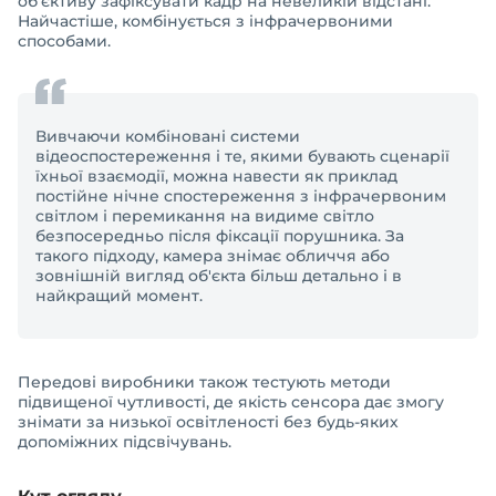
об'єктиву зафіксувати кадр на невеликій відстані.
Найчастіше, комбінується з інфрачервоними
способами.
Вивчаючи комбіновані системи
відеоспостереження і те, якими бувають сценарії
їхньої взаємодії, можна навести як приклад
постійне нічне спостереження з інфрачервоним
світлом і перемикання на видиме світло
безпосередньо після фіксації порушника. За
такого підходу, камера знімає обличчя або
зовнішній вигляд об'єкта більш детально і в
найкращий момент.
Передові виробники також тестують методи
підвищеної чутливості, де якість сенсора дає змогу
знімати за низької освітленості без будь-яких
допоміжних підсвічувань.