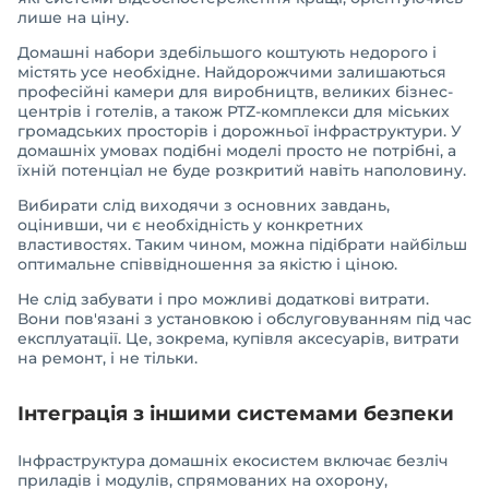
лише на ціну.
Домашні набори здебільшого коштують недорого і
містять усе необхідне. Найдорожчими залишаються
професійні камери для виробництв, великих бізнес-
центрів і готелів, а також PTZ-комплекси для міських
громадських просторів і дорожньої інфраструктури. У
домашніх умовах подібні моделі просто не потрібні, а
їхній потенціал не буде розкритий навіть наполовину.
Вибирати слід виходячи з основних завдань,
оцінивши, чи є необхідність у конкретних
властивостях. Таким чином, можна підібрати найбільш
оптимальне співвідношення за якістю і ціною.
Не слід забувати і про можливі додаткові витрати.
Вони пов'язані з установкою і обслуговуванням під час
експлуатації. Це, зокрема, купівля аксесуарів, витрати
на ремонт, і не тільки.
Інтеграція з іншими системами безпеки
Інфраструктура домашніх екосистем включає безліч
приладів і модулів, спрямованих на охорону,