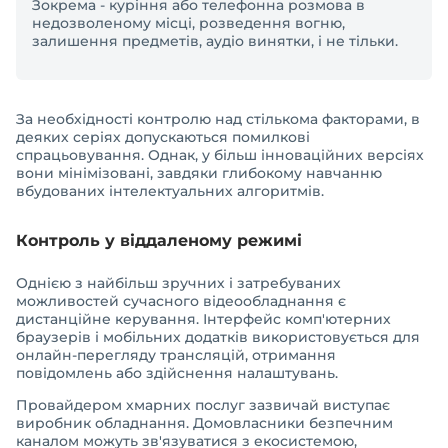
Зокрема - куріння або телефонна розмова в
недозволеному місці, розведення вогню,
залишення предметів, аудіо винятки, і не тільки.
За необхідності контролю над стількома факторами, в
деяких серіях допускаються помилкові
спрацьовування. Однак, у більш інноваційних версіях
вони мінімізовані, завдяки глибокому навчанню
вбудованих інтелектуальних алгоритмів.
Контроль у віддаленому режимі
Однією з найбільш зручних і затребуваних
можливостей сучасного відеообладнання є
дистанційне керування. Інтерфейс комп'ютерних
браузерів і мобільних додатків використовується для
онлайн-перегляду трансляцій, отримання
повідомлень або здійснення налаштувань.
Провайдером хмарних послуг зазвичай виступає
виробник обладнання. Домовласники безпечним
каналом можуть зв'язуватися з екосистемою,