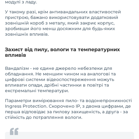
модулі з ладу.
У такому разі, крім антивандальних властивостей
пристрою, бажано використовувати додатковий
зовнішній короб з металу, який закриє корпус,
зробивши його менш досяжним для будь-яких
зовнішніх впливів.
Захист від пилу, вологи та температурних
впливів
Вандалізм - не єдине джерело небезпеки для
обладнання. Не меншим чином на аналогові та
цифрові системи відеоспостереження можуть
впливати опади, дрібні частинки в повітрі та
екстремальні температури.
Параметри вимірювання пило- та водонепроникності
Ingress Protection. Скорочено IP, з двома цифрами, де
перша відповідає за пилову захищеність, а друга - за
стійкість до потрапляння вологи.