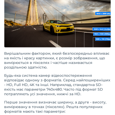
Вирішальним фактором, який безпосередньо впливає
на якість і красу картинки, є розмір зображення, що
вимірюється в пікселях і частіше називається
роздільною здатністю.
Будь-яка система камер відеоспостереження
відповідає одному з форматів. Серед найпоширеніших
- HD, Full HD, 4K та інші. Наприклад, стандартна SD-
якість має параметри 740x480. Часто під формат SD
потрапляють усі значення, нижчі за HD.
Перше значення визначає ширину, а друге - висоту,
вимірювану в точках (пікселях). Решта популярних
форматів мають такі параметри: