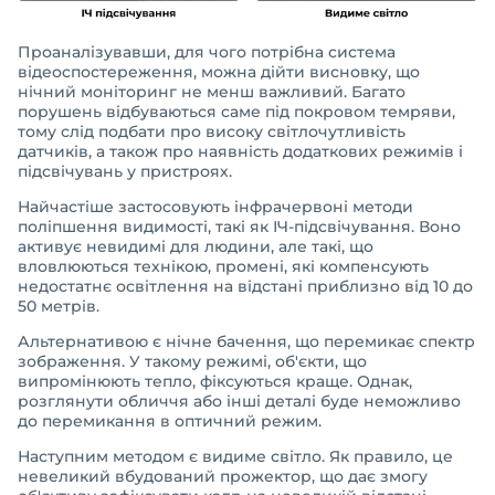
Проаналізувавши, для чого потрібна система
відеоспостереження, можна дійти висновку, що
нічний моніторинг не менш важливий. Багато
порушень відбуваються саме під покровом темряви,
тому слід подбати про високу світлочутливість
датчиків, а також про наявність додаткових режимів і
підсвічувань у пристроях.
Найчастіше застосовують інфрачервоні методи
поліпшення видимості, такі як ІЧ-підсвічування. Воно
активує невидимі для людини, але такі, що
вловлюються технікою, промені, які компенсують
недостатнє освітлення на відстані приблизно від 10 до
50 метрів.
Альтернативою є нічне бачення, що перемикає спектр
зображення. У такому режимі, об'єкти, що
випромінюють тепло, фіксуються краще. Однак,
розглянути обличчя або інші деталі буде неможливо
до перемикання в оптичний режим.
Наступним методом є видиме світло. Як правило, це
невеликий вбудований прожектор, що дає змогу