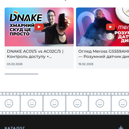
DNAKE AC01/S vs AC02C/S |
Огляд Meross GS559AH
Контроль доступу +
— Розумний датчик ди
гостьовий QR — реальна
Apple HomeKit! Чи вар
03.03.2026
19.02.2026
настройка
купувати?
КАТАЛОГ