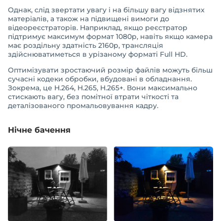
Однак, слід звертати увагу і на більшу вагу відзнятих
матеріалів, а також на підвищені вимоги до
відеореєстраторів. Наприклад, якщо реєстратор
підтримує максимум формат 1080p, навіть якщо камера
має роздільну здатність 2160p, трансляція
здійснюватиметься в урізаному форматі Full HD.
Оптимізувати зростаючий розмір файлів можуть більш
сучасні кодеки обробки, вбудовані в обладнання.
Зокрема, це H.264, H.265, H.265+. Вони максимально
стискають вагу, без помітної втрати чіткості та
деталізованого промальовування кадру.
Нічне бачення