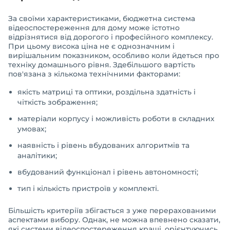
За своїми характеристиками, бюджетна система
відеоспостереження для дому може істотно
відрізнятися від дорогого і професійного комплексу.
При цьому висока ціна не є однозначним і
вирішальним показником, особливо коли йдеться про
техніку домашнього рівня. Здебільшого вартість
пов'язана з кількома технічними факторами:
якість матриці та оптики, роздільна здатність і
чіткість зображення;
матеріали корпусу і можливість роботи в складних
умовах;
наявність і рівень вбудованих алгоритмів та
аналітики;
вбудований функціонал і рівень автономності;
тип і кількість пристроїв у комплекті.
Більшість критеріїв збігається з уже перерахованими
аспектами вибору. Однак, не можна впевнено сказати,
які системи відеоспостереження кращі, орієнтуючись