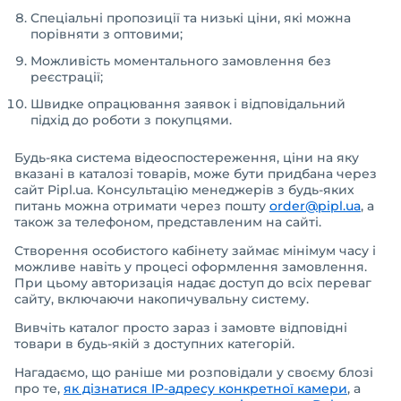
Спеціальні пропозиції та низькі ціни, які можна
порівняти з оптовими;
Можливість моментального замовлення без
реєстрації;
Швидке опрацювання заявок і відповідальний
підхід до роботи з покупцями.
Будь-яка система відеоспостереження, ціни на яку
вказані в каталозі товарів, може бути придбана через
сайт Pipl.ua. Консультацію менеджерів з будь-яких
питань можна отримати через пошту
order@pipl.ua
, а
також за телефоном, представленим на сайті.
Створення особистого кабінету займає мінімум часу і
можливе навіть у процесі оформлення замовлення.
При цьому авторизація надає доступ до всіх переваг
сайту, включаючи накопичувальну систему.
Вивчіть каталог просто зараз і замовте відповідні
товари в будь-якій з доступних категорій.
Нагадаємо, що раніше ми розповідали у своєму блозі
про те,
як дізнатися IP-адресу конкретної камери
, а