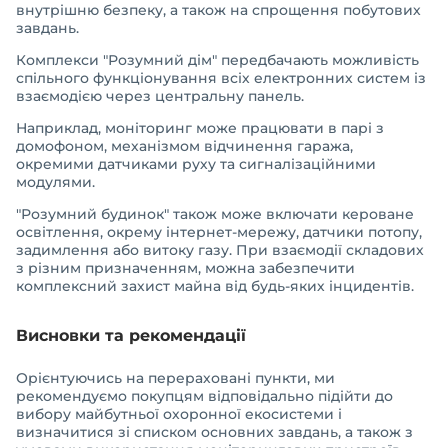
внутрішню безпеку, а також на спрощення побутових
завдань.
Комплекси "Розумний дім" передбачають можливість
спільного функціонування всіх електронних систем із
взаємодією через центральну панель.
Наприклад, моніторинг може працювати в парі з
домофоном, механізмом відчинення гаража,
окремими датчиками руху та сигналізаційними
модулями.
"Розумний будинок" також може включати кероване
освітлення, окрему інтернет-мережу, датчики потопу,
задимлення або витоку газу. При взаємодії складових
з різним призначенням, можна забезпечити
комплексний захист майна від будь-яких інцидентів.
Висновки та рекомендації
Орієнтуючись на перераховані пункти, ми
рекомендуємо покупцям відповідально підійти до
вибору майбутньої охоронної екосистеми і
визначитися зі списком основних завдань, а також з