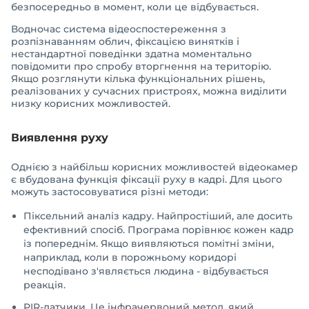
безпосередньо в момент, коли це відбувається.
Водночас система відеоспостереження з
розпізнаванням облич, фіксацією винятків і
нестандартної поведінки здатна моментально
повідомити про спробу вторгнення на територію.
Якщо розглянути кілька функціональних рішень,
реалізованих у сучасних пристроях, можна виділити
низку корисних можливостей.
Виявлення руху
Однією з найбільш корисних можливостей відеокамер
є вбудована функція фіксації руху в кадрі. Для цього
можуть застосовуватися різні методи:
Піксельний аналіз кадру. Найпростіший, але досить
ефективний спосіб. Програма порівнює кожен кадр
із попереднім. Якщо виявляються помітні зміни,
наприклад, коли в порожньому коридорі
несподівано з'являється людина - відбувається
реакція.
PIR-датчики. Це інфрачервоний метод, який