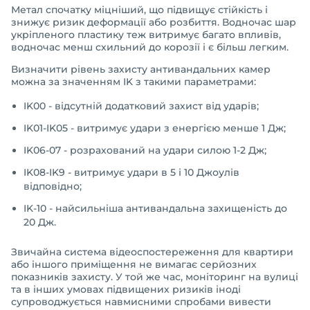
Метал спочатку міцніший, що підвищує стійкість і
знижує ризик деформації або розбиття. Водночас шар
укріпленого пластику теж витримує багато впливів,
водночас менш схильний до корозії і є більш легким.
Визначити рівень захисту антивандальних камер
можна за значенням IK з такими параметрами:
IK00 - відсутній додатковий захист від ударів;
IK01-IK05 - витримує удари з енергією менше 1 Дж;
IK06-07 - розрахований на удари силою 1-2 Дж;
IK08-IK9 - витримує удари в 5 і 10 Джоулів
відповідно;
IK-10 - найсильніша антивандальна захищеність до
20 Дж.
Звичайна система відеоспостереження для квартири
або іншого приміщення не вимагає серйозних
показників захисту. У той же час, моніторинг на вулиці
та в інших умовах підвищених ризиків іноді
супроводжується навмисними спробами вивести