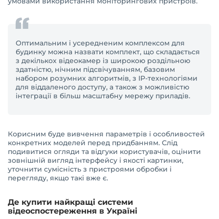
умовами використання моніторингових пристроїв.
Оптимальним і усередненим комплексом для
будинку можна назвати комплект, що складається
з декількох відеокамер із широкою роздільною
здатністю, нічним підсвічуванням, базовим
набором розумних алгоритмів, з IP-технологіями
для віддаленого доступу, а також з можливістю
інтеграції в більш масштабну мережу приладів.
Корисним буде вивчення параметрів і особливостей
конкретних моделей перед придбанням. Слід
подивитися огляди та відгуки користувачів, оцінити
зовнішній вигляд інтерфейсу і якості картинки,
уточнити сумісність з пристроями обробки і
перегляду, якщо такі вже є.
Де купити найкращі системи
відеоспостереження в Україні