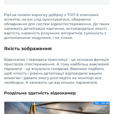
Pipl.ua склали корисну добірку з ТОП-6 ключових
аспектів, на які слід орієнтуватися, обираючи
обладнання для систем відеоспостереження. До таких
належить деталізація картинки, антивандальні якості,
вартість, наявність розумних алгоритмів, сумісність з
допоміжними модулями, і не тільки.
Якість зображення
Відеозапис і передача трансляції - це основна функція
пристроїв спостереження. А тому найбільш важливий
параметр - це візуальна складова. Важливо подбати,
щоб чіткість і рівень деталізації відповідали вашим
вимогам і давали змогу розгледіти на моніторі все
необхідне. А залежить це від кількох параметрів.
Роздільна здатність відеокамер