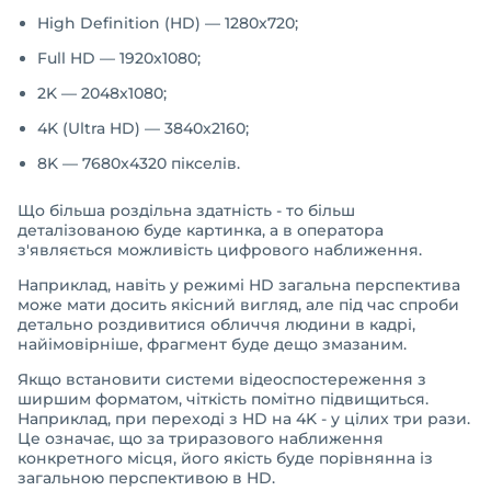
High Definition (HD) — 1280x720;
Full HD — 1920x1080;
2K — 2048x1080;
4K (Ultra HD) — 3840x2160;
8K — 7680x4320 пікселів.
Що більша роздільна здатність - то більш
деталізованою буде картинка, а в оператора
з'являється можливість цифрового наближення.
Наприклад, навіть у режимі HD загальна перспектива
може мати досить якісний вигляд, але під час спроби
детально роздивитися обличчя людини в кадрі,
найімовірніше, фрагмент буде дещо змазаним.
Якщо встановити системи відеоспостереження з
ширшим форматом, чіткість помітно підвищиться.
Наприклад, при переході з HD на 4K - у цілих три рази.
Це означає, що за триразового наближення
конкретного місця, його якість буде порівнянна із
загальною перспективою в HD.