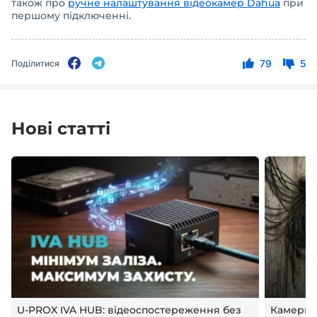
також про
ручне налаштування відеокамер Dahua
при
першому підключенні.
79
5
Поділитися
Нові статті
U-PROX IVA HUB: відеоспостереження без
Камери в