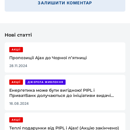
ЗАЛИШИТИ КОМЕНТАР
Нові статті
АКЦІЇ
Пропозиції Ajax до Чорної пʼятниці
28.11.2024
АКЦІЇ
ДЖЕРЕЛА ЖИВЛЕННЯ
Енергетика може бути вигідною! PIPL і
ПриватБанк долучаються до ініціативи видачі
кредитів на покупку енергетичного обладнання
16.08.2024
АКЦІЇ
Теплі подарунки від PIPL і Ajax! (Акцію закінчено)