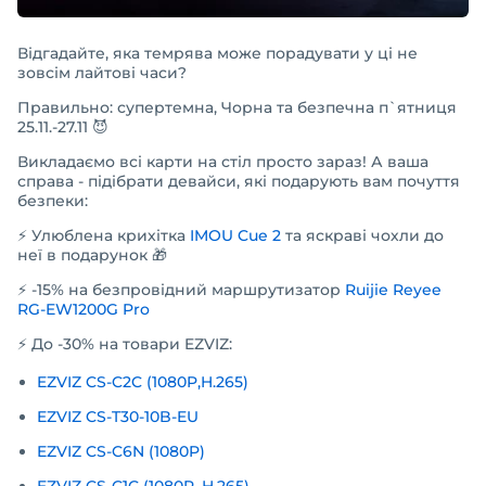
Відгадайте, яка темрява може порадувати у ці не
зовсім лайтові часи?
Правильно: супертемна, Чорна та безпечна п`ятниця
25.11.-27.11 😈
Викладаємо всі карти на стіл просто зараз! А ваша
справа - підібрати девайси, які подарують вам почуття
безпеки:
⚡️ Улюблена крихітка
IMOU Cue 2
та яскраві чохли до
неї в подарунок 🎁
⚡️ -15% на безпровідний маршрутизатор
Ruijie Reyee
RG-EW1200G Pro
⚡️ До -30% на товари EZVIZ:
EZVIZ CS-C2C (1080P,H.265)
EZVIZ CS-T30-10B-EU
EZVIZ CS-C6N (1080P)