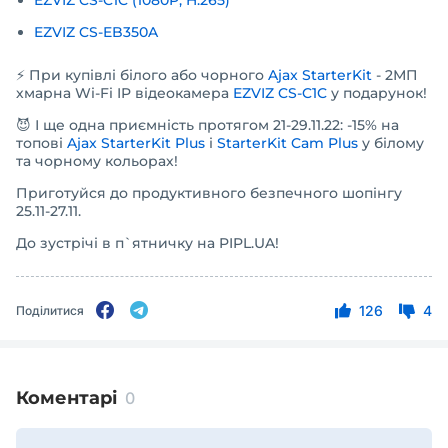
EZVIZ CS-C1C (1080P, H.265)
EZVIZ CS-EB350A
⚡️ При купівлі білого або чорного
Ajax StarterKit
- 2МП
хмарна Wi-Fi IP відеокамера
EZVIZ CS-C1C
у подарунок!
😈 І ще одна приємність протягом 21-29.11.22: -15% на
топові
Ajax StarterKit Plus
і
StarterKit Cam Plus
у білому
та чорному кольорах!
Приготуйся до продуктивного безпечного шопінгу
25.11-27.11.
До зустрічі в п`ятничку на PIPL.UA!
126
4
Поділитися
Коментарі
0