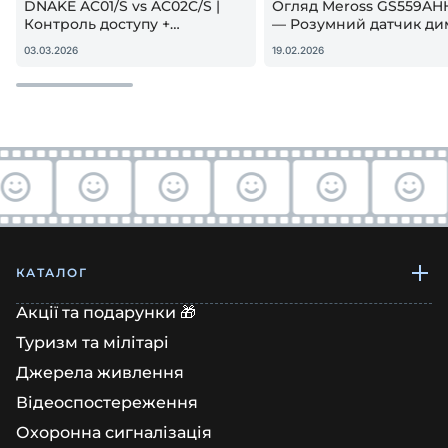
DNAKE AC01/S vs AC02C/S |
Огляд Meross GS559AH
Контроль доступу +
— Розумний датчик ди
гостьовий QR — реальна
Apple HomeKit! Чи вар
03.03.2026
19.02.2026
настройка
купувати?
КАТАЛОГ
Акції та подарунки 🎁
Туризм та мілітарі
Джерела живлення
Відеоспостереження
Охоронна сигналізація