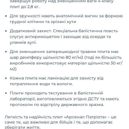
завершує роботу над зменшенням ваги 4 класу
плит до 2,8 кг.
Для зручності мають анатомічний вигин за формою
грудної клітини та зрізані кути
Додатковий захист. Спеціальна балістична повсть
слугує антирикошетом і захищає від осердя та
уламків кулі.
Для зменшення заперешкодної травми плита має
шар демпферу щільністю 80 кг/м2 (тоді як більшість
виробників використовує матеріал щільністю 30 кг/
м2)
Кожна плита має ламінацію для захисту від
потрапляння води та вологи.
Плити проходять тестування в балістичній
лабораторії, виготовляються згідно ДСТУ та мають
протоколи по відстрілу державного зразка.
Легкість та надійність плит «Арсенал Патріота» – це
саме те, що важливо для бійців і те, що допомагає
зберігати життя.