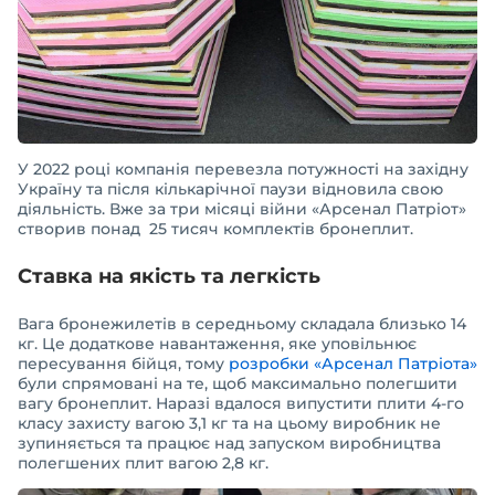
У 2022 році компанія перевезла потужності на західну
Україну та після кількарічної паузи відновила свою
діяльність. Вже за три місяці війни «Арсенал Патріот»
створив понад 25 тисяч комплектів бронеплит.
Ставка на якість та легкість
Вага бронежилетів в середньому складала близько 14
кг. Це додаткове навантаження, яке уповільнює
пересування бійця, тому
розробки «Арсенал Патріота»
були спрямовані на те, щоб максимально полегшити
вагу бронеплит. Наразі вдалося випустити плити 4-го
класу захисту вагою 3,1 кг та на цьому виробник не
зупиняється та працює над запуском виробництва
полегшених плит вагою 2,8 кг.