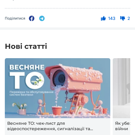
143
2
Поділитися
Нові статті
Весняне ТО: чек-лист для
Як убезп
відеоспостереження, сигналізації та
війни
контролю доступу