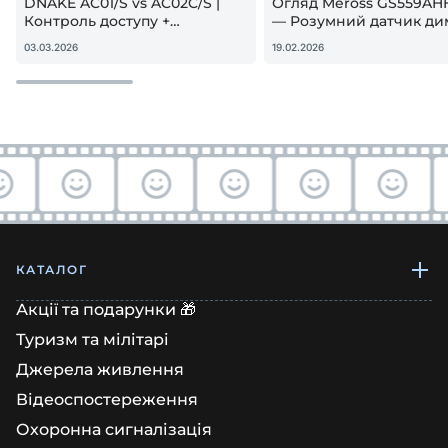
DNAKE AC01/S vs AC02C/S |
Огляд Meross GS559AH
Контроль доступу +
— Розумний датчик ди
гостьовий QR — реальна
Apple HomeKit! Чи вар
03.03.2026
19.02.2026
настройка
купувати?
КАТАЛОГ
Акції та подарунки 🎁
Туризм та мілітарі
Джерела живлення
Відеоспостереження
Охоронна сигналізація