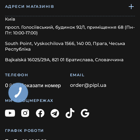
АДРЕСИ МАГАЗИНІВ
Київ
просп. Голосіївський, будинок 92/1, приміщення 68 (Пн-
Пт: 10:00-17:00)
South Point, Vyskochilova 1566, 140 00, Прага, Чеська
Республіка
Bajkalská 16025/29A, 821 01 Братислава, Словаччина
ТЕЛЕФОН
EMAIL
0
8
0
0
Показати номер
order@pipl.ua
КНОПКА
ЗВ'ЯЗКУ
МИ В СОЦМЕРЕЖАХ
ГРАФІК РОБОТИ