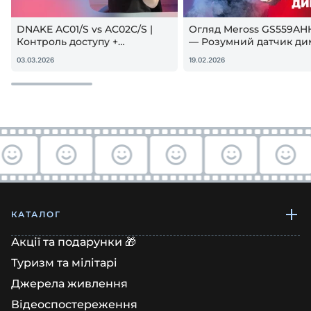
DNAKE AC01/S vs AC02C/S |
Огляд Meross GS559AH
Контроль доступу +
— Розумний датчик ди
гостьовий QR — реальна
Apple HomeKit! Чи вар
03.03.2026
19.02.2026
настройка
купувати?
КАТАЛОГ
Акції та подарунки 🎁
Туризм та мілітарі
Джерела живлення
Відеоспостереження