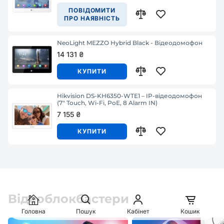
ПОВІДОМИТИ
ПРО НАЯВНІСТЬ
NeoLight MEZZO Hybrid Black - Відеодомофон
14 131 ₴
КУПИТИ
Hikvision DS-KH6350-WTE1 – IP-відеодомофон
(7" Touch, Wi-Fi, PoE, 8 Alarm IN)
7 155 ₴
КУПИТИ
Відеоблокбастери
Головна
Пошук
Кабінет
Кошик