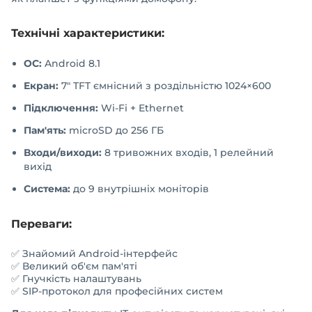
Технічні характеристики:
ОС:
Android 8.1
Екран:
7" TFT ємнісний з роздільністю 1024×600
Підключення:
Wi-Fi + Ethernet
Пам'ять:
microSD до 256 ГБ
Входи/виходи:
8 тривожних входів, 1 релейний
вихід
Система:
до 9 внутрішніх моніторів
Переваги:
✅ Знайомий Android-інтерфейс
✅ Великий об'єм пам'яті
✅ Гнучкість налаштувань
✅ SIP-протокол для професійних систем