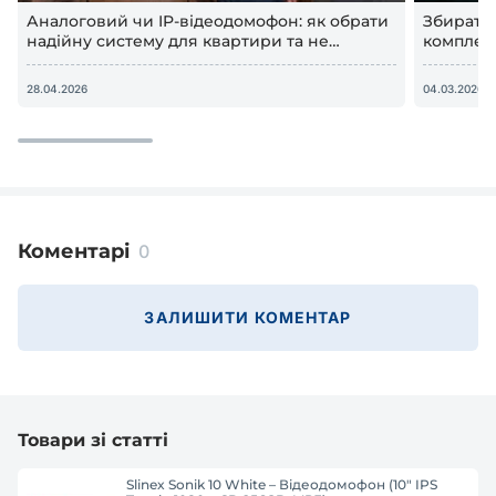
Аналоговий чи IP-відеодомофон: як обрати
Збирати
надійну систему для квартири та не
комплект
переплатити у 2026 році
відеодом
28.04.2026
04.03.2026
Коментарі
0
ЗАЛИШИТИ КОМЕНТАР
Товари зі статті
Slinex Sonik 10 White – Відеодомофон (10" IPS