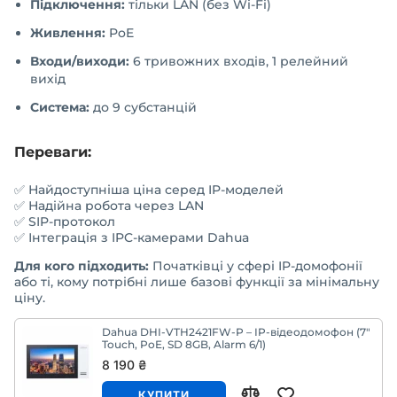
Підключення:
тільки LAN (без Wi-Fi)
Живлення:
PoE
Входи/виходи:
6 тривожних входів, 1 релейний
вихід
Система:
до 9 субстанцій
Переваги:
✅ Найдоступніша ціна серед IP-моделей
✅ Надійна робота через LAN
✅ SIP-протокол
✅ Інтеграція з IPC-камерами Dahua
Для кого підходить:
Початківці у сфері IP-домофонії
або ті, кому потрібні лише базові функції за мінімальну
ціну.
Dahua DHI-VTH2421FW-P – IP-відеодомофон (7"
Touch, PoE, SD 8GB, Alarm 6/1)
8 190 ₴
КУПИТИ