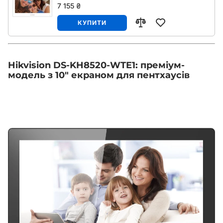
7 155 ₴
КУПИТИ
Hikvision DS-KH8520-WTE1: преміум-
модель з 10" екраном для пентхаусів