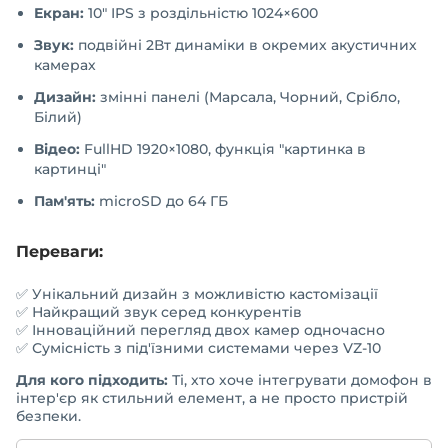
Екран:
10" IPS з роздільністю 1024×600
Звук:
подвійні 2Вт динаміки в окремих акустичних
камерах
Дизайн:
змінні панелі (Марсала, Чорний, Срібло,
Білий)
Відео:
FullHD 1920×1080, функція "картинка в
картинці"
Пам'ять:
microSD до 64 ГБ
Переваги:
✅ Унікальний дизайн з можливістю кастомізації
✅ Найкращий звук серед конкурентів
✅ Інноваційний перегляд двох камер одночасно
✅ Сумісність з під'їзними системами через VZ-10
Для кого підходить:
Ті, хто хоче інтегрувати домофон в
інтер'єр як стильний елемент, а не просто пристрій
безпеки.