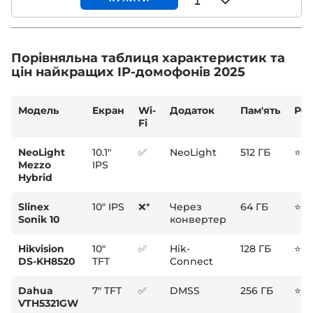
Порівняльна таблиця характеристик та
цін найкращих IP-домофонів 2025
Модель
Екран
Wi-
Додаток
Пам'ять
Рей
Fi
NeoLight
10.1"
✅
NeoLight
512 ГБ
⭐⭐
Mezzo
IPS
Hybrid
Slinex
10" IPS
❌*
Через
64 ГБ
⭐⭐
Sonik 10
конвертер
Hikvision
10"
✅
Hik-
128 ГБ
⭐⭐
DS-KH8520
TFT
Connect
Dahua
7" TFT
✅
DMSS
256 ГБ
⭐⭐
VTH5321GW