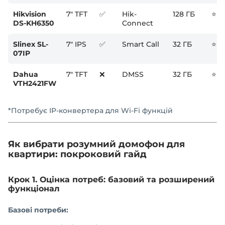
Hikvision
7" TFT
✅
Hik-
128 ГБ
⭐⭐
DS-KH6350
Connect
Slinex SL-
7" IPS
✅
Smart Call
32 ГБ
⭐⭐
07IP
Dahua
7" TFT
❌
DMSS
32 ГБ
⭐⭐
VTH2421FW
*
Потребує IP-конвертера для Wi-Fi функцій
Як вибрати розумний домофон для
квартири: покроковий гайд
Крок 1. Оцінка потреб: базовий та розширений
функціонал
Базові потреби: