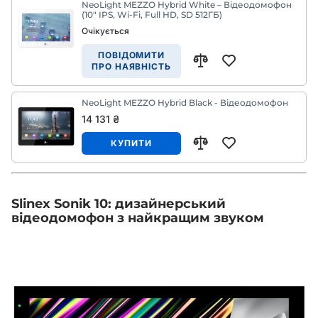
NeoLight MEZZO Hybrid White – Відеодомофон
(10" IPS, Wi-Fi, Full HD, SD 512ГБ)
Очікується
ПОВІДОМИТИ
ПРО НАЯВНІСТЬ
NeoLight MEZZO Hybrid Black - Відеодомофон
14 131 ₴
КУПИТИ
Slinex Sonik 10: дизайнерський
відеодомофон з найкращим звуком