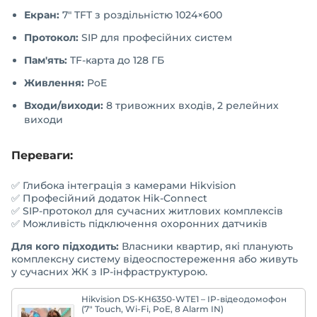
Екран:
7" TFT з роздільністю 1024×600
Протокол:
SIP для професійних систем
Пам'ять:
TF-карта до 128 ГБ
Живлення:
PoE
Входи/виходи:
8 тривожних входів, 2 релейних
виходи
Переваги:
✅ Глибока інтеграція з камерами Hikvision
✅ Професійний додаток Hik-Connect
✅ SIP-протокол для сучасних житлових комплексів
✅ Можливість підключення охоронних датчиків
Для кого підходить:
Власники квартир, які планують
комплексну систему відеоспостереження або живуть
у сучасних ЖК з IP-інфраструктурою.
Hikvision DS-KH6350-WTE1 – IP-відеодомофон
(7" Touch, Wi-Fi, PoE, 8 Alarm IN)