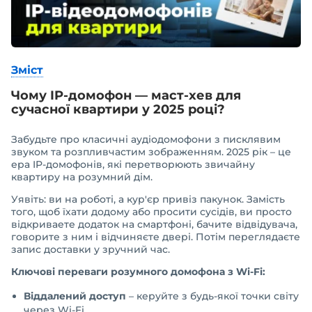
Зміст
Чому IP-домофон — маст-хев для
сучасної квартири у 2025 році?
Забудьте про класичні аудіодомофони з писклявим
звуком та розпливчастим зображенням. 2025 рік – це
ера IP-домофонів, які перетворюють звичайну
квартиру на розумний дім.
Уявіть: ви на роботі, а кур'єр привіз пакунок. Замість
того, щоб їхати додому або просити сусідів, ви просто
відкриваете додаток на смартфоні, бачите відвідувача,
говорите з ним і відчиняєте двері. Потім переглядаєте
запис доставки у зручний час.
Ключові переваги розумного домофона з Wi-Fi:
Віддалений доступ
– керуйте з будь-якої точки світу
через Wi-Fi