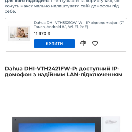
Для кого підходить:
IT-ентузіасти та користувачі, які
хочуть максимально налаштувати свій домофон під
себе.
Dahua DHI-VTH5321GW-W – IP відеодомофон (7"
Touch, Android 8.1, Wi-Fi, PoE)
11 970 ₴
КУПИТИ
Dahua DHI-VTH2421FW-P: доступний IP-
домофон з надійним LAN-підключенням