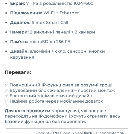
Екран:
7" IPS з роздільністю 1024×600
Підключення:
Wi-Fi + Ethernet
Додаток:
Slinex Smart Call
Камери:
2 викличні панелі + 2 камери
Пам'ять:
microSD до 256 ГБ
Дизайн:
алюміній + скло, сенсорні кнопки
керування
Переваги:
✅ Повноцінний IP-функціонал за розумні гроші
✅ Вбудований блок живлення – простий монтаж
✅ Елегантний мінімалістичний дизайн
✅ Надійна робота через мобільний додаток
Для кого підходить:
Користувачі, які вперше
переходять на IP-домофони і хочуть отримати весь
базовий функціонал без переплати.
Slinex SL-07N Cloud Silver/Black – Відеодомофон