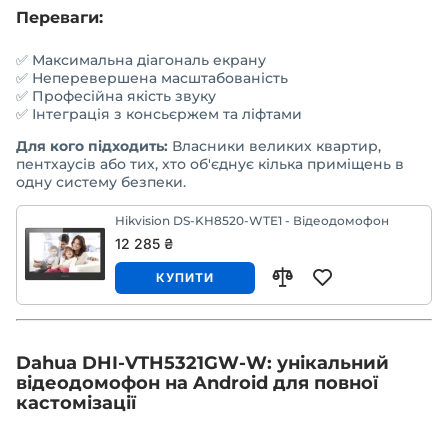
Переваги:
✅ Максимальна діагональ екрану
✅ Неперевершена масштабованість
✅ Професійна якість звуку
✅ Інтеграція з консьєржем та ліфтами
Для кого підходить:
Власники великих квартир,
пентхаусів або тих, хто об'єднує кілька приміщень в
одну систему безпеки.
Hikvision DS-KH8520-WTE1 - Відеодомофон
12 285 ₴
КУПИТИ
Dahua DHI-VTH5321GW-W: унікальний
відеодомофон на Android для повної
кастомізації