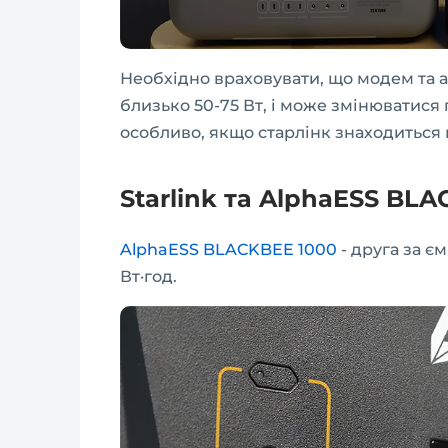
Необхідно враховувати, що модем та 
близько 50-75 Вт, і може змінюватися
особливо, якщо старлінк знаходиться в
Starlink та AlphaESS BL
AlphaESS BLACKBEE 1000
- друга за є
Вт·год.