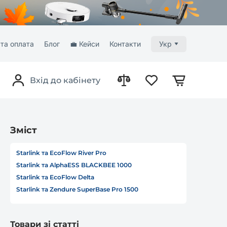
та оплата
Блог
💼 Кейси
Контакти
Укр
Вхід до кабінету
Зміст
Starlink та EcoFlow River Pro
Starlink та AlphaESS BLACKBEE 1000
Starlink та EcoFlow Delta
Starlink та Zendure SuperBase Pro 1500
Товари зі статті