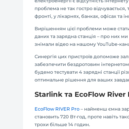
електроенергії є відсутність інтернету
проблема не так гостро відчувається, т
фронті, у лікарнях, банках, офісах та і
Вирішенням цієї проблеми може стати 
даних та зарядна станція – про них ми 
знімали відео на нашому YouTube-кана
Синергія цих пристроїв допоможе зали
забезпечити бездротовим інтернетом в
будемо тестувати 4 зарядні станції різ
оптимальне рішення для ваших завдан
Starlink та EcoFlow River
EcoFlow RIVER Pro
– найменш ємна заря
становить 720 Вт·год, проте навіть так
трохи більше 14 годин.