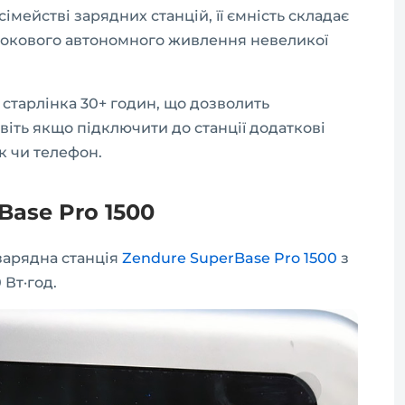
сімействі зарядних станцій, її ємність складає
трокового автономного живлення невеликої
 старлінка 30+ годин, що дозволить
віть якщо підключити до станції додаткові
к чи телефон.
rBase Pro 1500
 зарядна станція
Zendure SuperBase Pro 1500
з
 Вт·год.