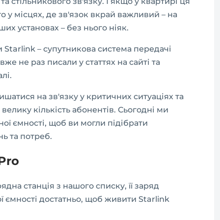
 та стільникового зв'язку. І якщо у квартирі ця
о у місцях, де зв'язок вкрай важливий – на
нших установах – без нього ніяк.
Starlink – супутникова система передачі
вже не раз писали у статтях на сайті та
лі.
шатися на зв'язку у критичних ситуаціях та
елику кількість абонентів. Сьогодні ми
ної ємності, щоб ви могли підібрати
ь та потреб.
 Pro
дна станція з нашого списку, її заряд
ої ємності достатньо, щоб живити Starlink