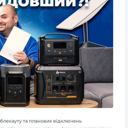
блекауту та планових відключень