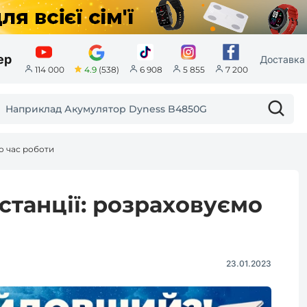
ер
Доставка 
4.9
(538)
114 000
6 908
5 855
7 200
мо час роботи
і станції: розраховуємо
23.01.2023