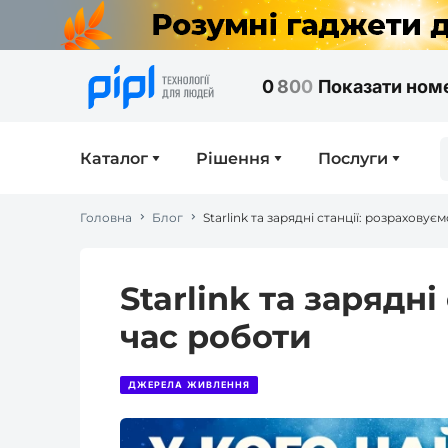
0
8
0
0
Показати ном
Каталог
Рішення
Послуги
Головна
Блог
Starlink та зарядні станції: розраховує
Starlink та зарядн
час роботи
ДЖЕРЕЛА ЖИВЛЕННЯ