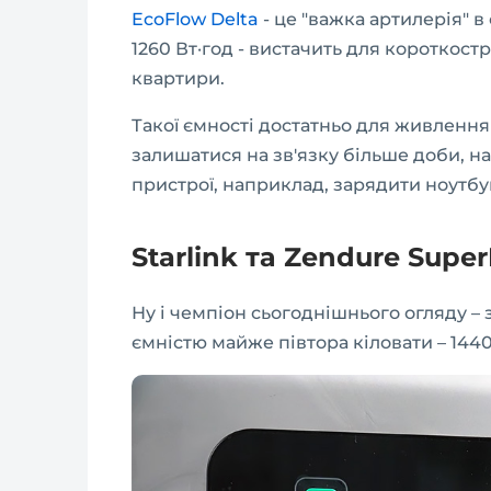
EcoFlow Delta
- це "важка артилерія" в 
1260 Вт·год - вистачить для короткос
квартири.
Такої ємності достатньо для живлення
залишатися на зв'язку більше доби, на
пристрої, наприклад, зарядити ноутбу
Starlink та Zendure Supe
Ну і чемпіон сьогоднішнього огляду –
ємністю майже півтора кіловати – 1440