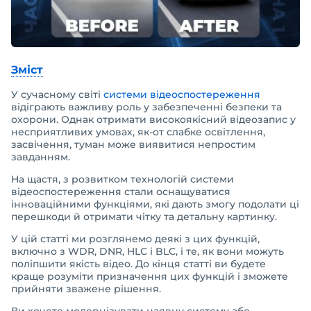
Зміст
У сучасному світі
системи відеоспостереження
відіграють важливу роль у забезпеченні безпеки та
охорони. Однак отримати високоякісний відеозапис у
несприятливих умовах, як-от слабке освітлення,
засвічення, туман може виявитися непростим
завданням.
На щастя, з розвитком технологій системи
відеоспостереження стали оснащуватися
інноваційними функціями, які дають змогу подолати ці
перешкоди й отримати чітку та детальну картинку.
У цій статті ми розглянемо деякі з цих функцій,
включно з WDR, DNR, HLC і BLC, і те, як вони можуть
поліпшити якість відео. До кінця статті ви будете
краще розуміти призначення цих функцій і зможете
прийняти зважене рішення.