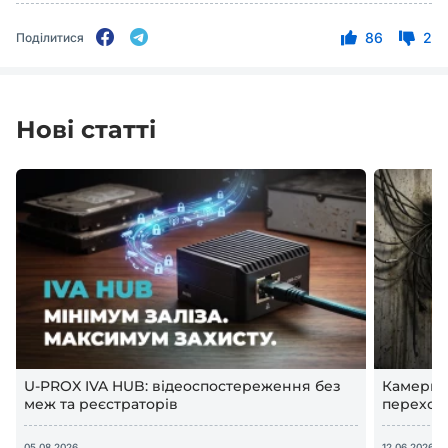
86
2
Поділитися
Нові статті
U-PROX IVA HUB: відеоспостереження без
Камери в
меж та реєстраторів
переход
відеосп
05.08.2026
12.06.2026