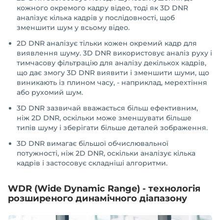
кожного окремого кадру відео, тоді як 3D DNR
аналізує кілька кадрів у послідовності, щоб
зменшити шум у всьому відео.
2D DNR аналізує тільки кожен окремий кадр для
виявлення шуму. 3D DNR використовує аналіз руху і
тимчасову фільтрацію для аналізу декількох кадрів,
що дає змогу 3D DNR виявити і зменшити шуми, що
виникають із плином часу, - наприклад, мерехтіння
або рухомий шум.
3D DNR зазвичай вважається більш ефективним,
ніж 2D DNR, оскільки може зменшувати більше
типів шуму і зберігати більше деталей зображення.
3D DNR вимагає більшої обчислювальної
потужності, ніж 2D DNR, оскільки аналізує кілька
кадрів і застосовує складніші алгоритми.
WDR (Wide Dynamic Range) - технологія
розширеного динамічного діапазону