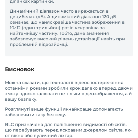
ділянках картинки.
Динамічний діапазон часто виражається в
децибелах (дБ). А динамічний діапазон 120 дБ
означає, що найяскравіша частина зображення в
10^12 (один трильйон) разів яскравіша за
найтемнішу частину. Тобто, дане значення
забезпечує високий рівень деталізації навіть при
проблемній відеозйомці.
Висновок
Можна сказати, що технології відеоспостереження
останніми роками зробили крок далеко вперед, даючи
змогу вдосконалювати не тільки відеозображення, а й
вашу безпеку.
Розглянуті вище функції якнайкраще допомагають
забезпечити таку безпеку.
BLC призначена для поліпшення видимості об'єктів,
що перебувають перед яскравим джерелом світла, як-
от вікно або вуличний ліхтар.