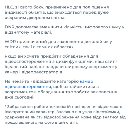
HLC, зі свого боку, призначено для поліпшення
видимості об'єктів, що знаходяться перед дуже
яскравим джерелом світла.
DNR допомагає зменшити кількість цифрового шуму у
відзнятому матеріалі.
WDR призначений для захоплення деталей як у
світлих, так і в темних областях.
Якщо ви хочете придбати обладнання для
відеоспостереження з цими функціями, наш сайт -
ідеальний варіант завдяки широкому асортименту
камер і відеореєстраторів.
Не чекайте - відвідайте категорію
камер
відеоспостереження
, щоб ознайомитися з
асортиментом обладнання та зробити замовлення
вже сьогодні!
* Зображення роботи технологій поліпшення відео мають
ілюстративний характер. Залежно від умов відеозйомки,
одержувана якість відеозображення може відрізнятися від
представленого на фото в цій статті.