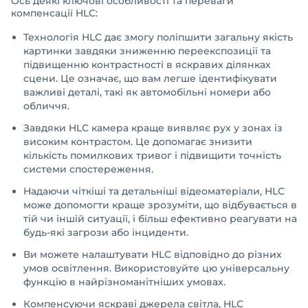
Ось деякі ключові особливості та переваги
компенсації HLC:
Технологія HLC дає змогу поліпшити загальну якість
картинки завдяки зниженню переекспозиції та
підвищенню контрастності в яскравих ділянках
сцени. Це означає, що вам легше ідентифікувати
важливі деталі, такі як автомобільні номери або
обличчя.
Завдяки HLC камера краще виявляє рух у зонах із
високим контрастом. Це допомагає знизити
кількість помилкових тривог і підвищити точність
системи спостереження.
Надаючи чіткіші та детальніші відеоматеріали, HLC
може допомогти краще зрозуміти, що відбувається в
тій чи іншій ситуації, і більш ефективно реагувати на
будь-які загрози або інциденти.
Ви можете налаштувати HLC відповідно до різних
умов освітлення. Використовуйте цю універсальну
функцію в найрізноманітніших умовах.
Компенсуючи яскраві джерела світла, HLC