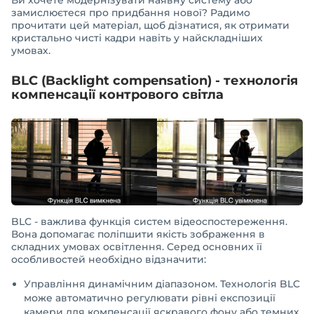
Ви хочете модернізувати наявну систему або
замислюєтеся про придбання нової? Радимо
прочитати цей матеріал, щоб дізнатися, як отримати
кристально чисті кадри навіть у найскладніших
умовах.
BLC (Backlight compensation) - технологія
компенсації контрового світла
BLC - важлива функція систем відеоспостереження.
Вона допомагає поліпшити якість зображення в
складних умовах освітлення. Серед основних її
особливостей необхідно відзначити:
Управління динамічним діапазоном. Технологія BLC
може автоматично регулювати рівні експозиції
камери для компенсації яскравого фону або темних