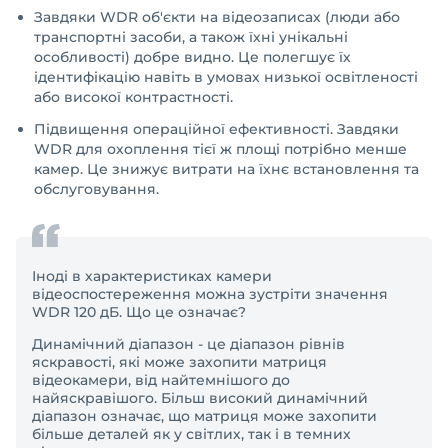
Завдяки WDR об'єкти на відеозаписах (люди або
транспортні засоби, а також їхні унікальні
особливості) добре видно. Це полегшує їх
ідентифікацію навіть в умовах низької освітленості
або високої контрастності.
Підвищення операційної ефективності. Завдяки
WDR для охоплення тієї ж площі потрібно менше
камер. Це знижує витрати на їхнє встановлення та
обслуговування.
Іноді в характеристиках камери
відеоспостереження можна зустріти значення
WDR 120 дБ. Що це означає?
Динамічний діапазон - це діапазон рівнів
яскравості, які може захопити матриця
відеокамери, від найтемнішого до
найяскравішого. Більш високий динамічний
діапазон означає, що матриця може захопити
більше деталей як у світлих, так і в темних