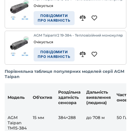
Очікується
ПОВІДОМИТИ
ПРО НАЯВНІСТЬ
AGM TaipanV2 19-384 - Тепловізійний монокуляр
Очікується
ПОВІДОМИТИ
ПРО НАЯВНІСТЬ
Порівняльна таблиця популярних моделей серії AGM
Taipan
Роздільна
Дальність
Частот
Модель
Об'єктив
здатність
виявлення
оновл
сенсора
(людина)
AGM
15 мм
384×288
до 708 м
50 Гц
Taipan
TM15-384