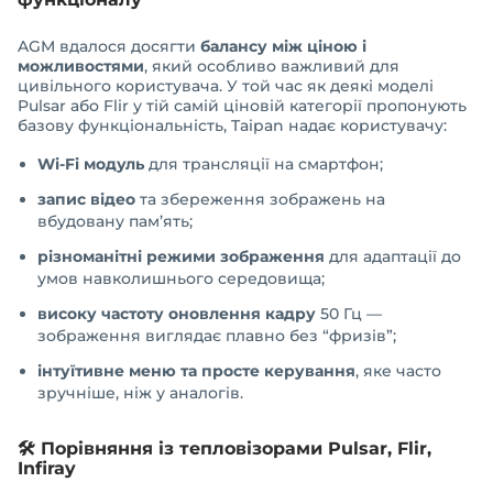
AGM вдалося досягти
балансу між ціною і
можливостями
, який особливо важливий для
цивільного користувача. У той час як деякі моделі
Pulsar або Flir у тій самій ціновій категорії пропонують
базову функціональність, Taipan надає користувачу:
Wi-Fi модуль
для трансляції на смартфон;
запис відео
та збереження зображень на
вбудовану пам’ять;
різноманітні режими зображення
для адаптації до
умов навколишнього середовища;
високу частоту оновлення кадру
50 Гц —
зображення виглядає плавно без “фризів”;
інтуїтивне меню та просте керування
, яке часто
зручніше, ніж у аналогів.
🛠 Порівняння із тепловізорами Pulsar, Flir,
Infiray