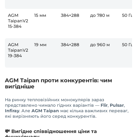
AGM
15 мм
384×288
до 780 м
50 Гц
TaipanV2
15-384
AGM
19 мм
384×288
до 960 м
50 Гц
TaipanV2
19-384
AGM Taipan проти конкурентів: чим
вигідніше
На ринку тепловізійних монокулярів зараз
представлено чимало гідних варіантів —
Flir
,
Pulsar
,
Infiray
. Але
AGM Taipan
має кілька важливих переваг,
які вирізняють його серед конкурентів.
💸
Вигідне співвідношення ціни та
функціоналу