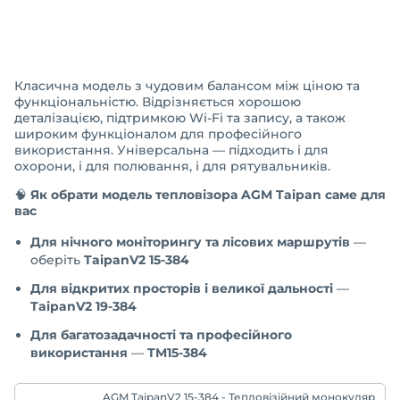
Класична модель з чудовим балансом між ціною та
функціональністю. Відрізняється хорошою
деталізацією, підтримкою Wi-Fi та запису, а також
широким функціоналом для професійного
використання. Універсальна — підходить і для
охорони, і для полювання, і для рятувальників.
🧠
Як обрати модель тепловізора AGM Taipan саме для
вас
Для нічного моніторингу та лісових маршрутів
—
оберіть
TaipanV2 15-384
Для відкритих просторів і великої дальності
—
TaipanV2 19-384
Для багатозадачності та професійного
використання
—
TM15-384
AGM TaipanV2 15-384 - Тепловізійний монокуляр