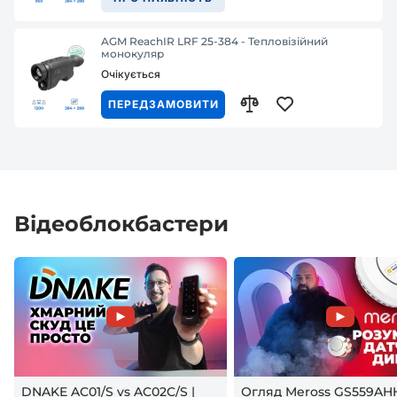
AGM ReachIR LRF 25-384 - Тепловізійний
монокуляр
Очікується
ПЕРЕДЗАМОВИТИ
Відеоблокбастери
DNAKE AC01/S vs AC02C/S |
Огляд Meross GS559AH