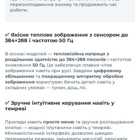
переохолодження взимку та продовжить час
роботи.
✅ Якісне теплове зображення з сенсором до
384×288 і частотою 50 Гц
В основі моделей —
тепловізійна матриця з
роздільною здатністю до 384×288 пікселів
і частотою
оновлення
50 Гц
. Це забезпечує плавне чітке
зображення навіть при русі. Завдяки
цифровому
збільшенню
та
покращеному алгоритму обробки
зображення
користувач бачить деталі навіть у
складних умовах — туман, дощ, ліс.
✅ Зручне інтуїтивне керування навіть у
темряві
Прилади мають
просте меню
та зручне розташування
кнопок — жодної плутанини навіть у темряві.
Мінімалістичний інтерфейс дозволяє швидко
перемикати режими, змінювати масштаб, запускати