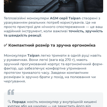
Тепловізійні монокуляри
AGM серії Taipan
створені з
урахуванням реальних потреб користувачів. Це не
просто пристрої для нічного спостереження — це ваш
надійний інструмент, коли важливі
точність, зручність
та швидкість реакції
.
✅ Компактний розмір та зручна ергономіка
Монокуляри
Taipan
легко тримати в одній руці навіть
у рукавичках. Вони легкі (вага від 270 г), мають
зручний прогумований корпус та ергономічний форм-
фактор, що забезпечує комфортне утримання
протягом тривалого часу. Завдяки компактним
розмірам їх зручно брати у похід, на полювання чи
чергування.
🔍
Порада
: носіть монокуляр у внутрішній кишені
куртки або на шнурку — це захистить його від