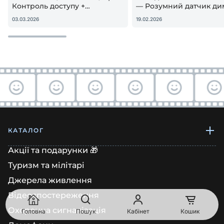
Контроль доступу +
— Розумний датчик ди
гостьовий QR — реальна
Apple HomeKit! Чи вар
03.03.2026
19.02.2026
настройка
купувати?
КАТАЛОГ
Акції та подарунки 🎁
Туризм та мілітарі
Джерела живлення
Відеоспостереження
Охоронна сигналізація
Головна
Пошук
Кабінет
Кошик