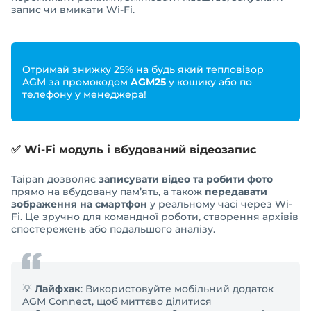
запис чи вмикати Wi-Fi.
Отримай знижку 25% на будь який тепловізор
AGM за промокодом
AGM25
у кошику або по
телефону у менеджера!
✅ Wi-Fi модуль і вбудований відеозапис
Taipan дозволяє
записувати відео та робити фото
прямо на вбудовану пам’ять, а також
передавати
зображення на смартфон
у реальному часі через Wi-
Fi. Це зручно для командної роботи, створення архівів
спостережень або подальшого аналізу.
💡
Лайфхак
: Використовуйте мобільний додаток
AGM Connect, щоб миттєво ділитися