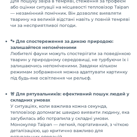
Для пошуку звіра в темряві, стеження за трофеєм
або оцінки ситуації на місцевості тепловізор Taipan
— незамінний помічник. Він дозволяє виявляти
тварину на великій відстані навіть у повній темряві
чи за несприятливої погоди.
🐾 Для спостереження за дикою природою:
залишайтеся непоміченими
Любителі фауни можуть спостерігати за поведінкою
тварин у природному середовищі, не турбуючи їх і
залишаючись непоміченими. Завдяки кільком
режимам зображення можна адаптувати картинку
під будь-яке освітлення чи рельєф.
🚨 Для рятувальників: ефективний пошук людей у
складних умовах
У ситуаціях, коли важлива кожна секунда,
тепловізор допомагає швидко виявити людину, яка
загубилась або потрапила у складні умови.
Монокуляр Taipan — легкий, портативний, з чіткою
деталізацією, що критично важливо для
рятувальних операцій.