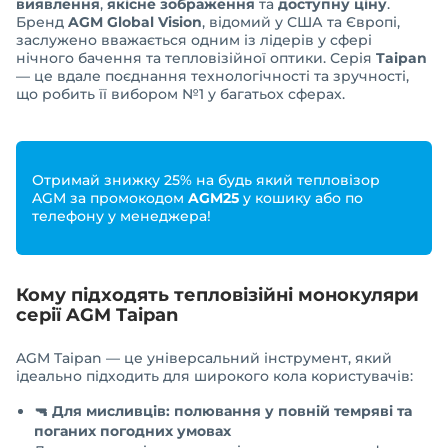
виявлення
,
якісне зображення
та
доступну ціну
.
Бренд
AGM Global Vision
, відомий у США та Європі,
заслужено вважається одним із лідерів у сфері
нічного бачення та тепловізійної оптики. Серія
Taipan
— це вдале поєднання технологічності та зручності,
що робить її вибором №1 у багатьох сферах.
Отримай знижку 25% на будь який тепловізор
AGM за промокодом
AGM25
у кошику або по
телефону у менеджера!
Кому підходять тепловізійні монокуляри
серії AGM Taipan
AGM Taipan — це універсальний інструмент, який
ідеально підходить для широкого кола користувачів:
🔫 Для мисливців: полювання у повній темряві та
поганих погодних умовах