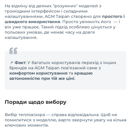
На відміну від деяких "розумних" моделей з
громіздким інтерфейсом і складними
налаштуваннями, AGM Taipan створено для
простого і
швидкого використання
. Просто увімкніть його — і
він уже працює. Такий підхід особливо цінується у
польових умовах, де немає часу на довге
налаштування.
📌
Факт
: У багатьох користувачів перехід з інших
брендів на AGM Taipan пов’язаний саме з
комфортом користування
та
кращою
автономністю при тій же ціні
.
Поради щодо вибору
Вибір тепловізора — справа відповідальна. Щоб не
помилитися з моделлю, варто звернути увагу на кілька
ключових моментів.