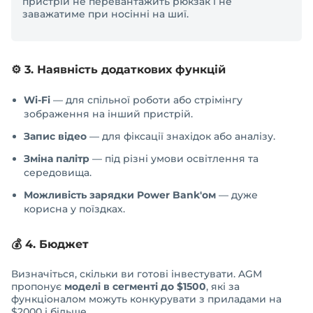
пристрій не перевантажить рюкзак і не
заважатиме при носінні на шиї.
⚙️ 3. Наявність додаткових функцій
Wi-Fi
— для спільної роботи або стрімінгу
зображення на інший пристрій.
Запис відео
— для фіксації знахідок або аналізу.
Зміна палітр
— під різні умови освітлення та
середовища.
Можливість зарядки Power Bank'ом
— дуже
корисна у поїздках.
💰 4. Бюджет
Визначіться, скільки ви готові інвестувати. AGM
пропонує
моделі в сегменті до $1500
, які за
функціоналом можуть конкурувати з приладами на
$2000 і більше.