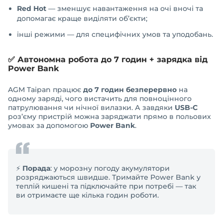
Red Hot
— зменшує навантаження на очі вночі та
допомагає краще виділяти об’єкти;
інші режими — для специфічних умов та уподобань.
✅ Автономна робота до 7 годин + зарядка від
Power Bank
AGM Taipan працює
до 7 годин безперервно
на
одному заряді, чого вистачить для повноцінного
патрулювання чи нічної вилазки. А завдяки
USB-C
роз’єму пристрій можна заряджати прямо в польових
умовах за допомогою
Power Bank
.
⚡
Порада
: у морозну погоду акумулятори
розряджаються швидше. Тримайте Power Bank у
теплій кишені та підключайте при потребі — так
ви отримаєте ще кілька годин роботи.