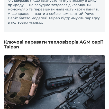
💡
Лайфхак:
Якщо плануєте нічну вилазку в дику
природу — не забудьте заздалегідь зарядити
монокуляр та перевірити наявність карти пам’яті.
А ще краще — взяти з собою компактний Power
Bank: багато моделей Taipan підтримують зарядку
в польових умовах.
Ключові переваги тепловізорів AGM серії
Taipan