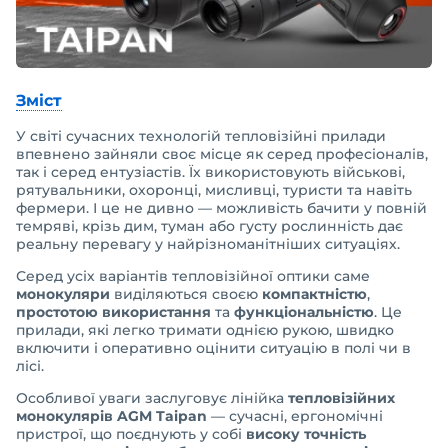
Зміст
У світі сучасних технологій тепловізійні прилади
впевнено зайняли своє місце як серед професіоналів,
так і серед ентузіастів. Їх використовують військові,
рятувальники, охоронці, мисливці, туристи та навіть
фермери. І це не дивно — можливість бачити у повній
темряві, крізь дим, туман або густу рослинність дає
реальну перевагу у найрізноманітніших ситуаціях.
Серед усіх варіантів тепловізійної оптики саме
монокуляри
виділяються своєю
компактністю
,
простотою використання
та
функціональністю
. Це
прилади, які легко тримати однією рукою, швидко
включити і оперативно оцінити ситуацію в полі чи в
лісі.
Особливої уваги заслуговує лінійка
тепловізійних
монокулярів AGM Taipan
— сучасні, ергономічні
пристрої, що поєднують у собі
високу точність