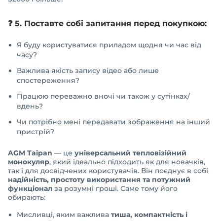
❓ 5. Поставте собі запитання перед покупкою:
Я буду користуватися приладом щодня чи час від
часу?
Важлива якість запису відео або лише
спостереження?
Працюю переважно вночі чи також у сутінках/
вдень?
Чи потрібно мені передавати зображення на інший
пристрій?
AGM Taipan
— це
універсальний тепловізійний
монокуляр
, який ідеально підходить як для новачків,
так і для досвідчених користувачів. Він поєднує в собі
надійність, простоту використання та потужний
функціонал
за розумні гроші. Саме тому його
обирають:
Мисливці, яким важлива
тиша, компактність і