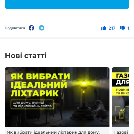
217
1
Поділитися
Нові статті
Як вибрати ідеальний ліхтарик для дому,
Газові 