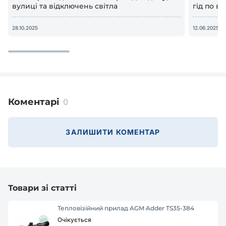
вулиці та відключень світла
гід по в
28.10.2025
12.06.2025
Коментарі
0
ЗАЛИШИТИ КОМЕНТАР
Товари зі статті
Тепловізійний прилад AGM Adder TS35-384
Очікується