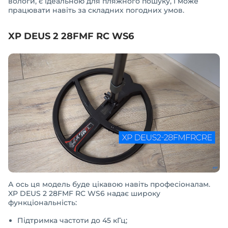
вологи, є ідеальною для пляжного пошуку, і може
працювати навіть за складних погодних умов.
XP DEUS 2 28FMF RC WS6
А ось ця модель буде цікавою навіть професіоналам.
XP DEUS 2 28FMF RC WS6 надає широку
функціональність:
Підтримка частоти до 45 кГц;