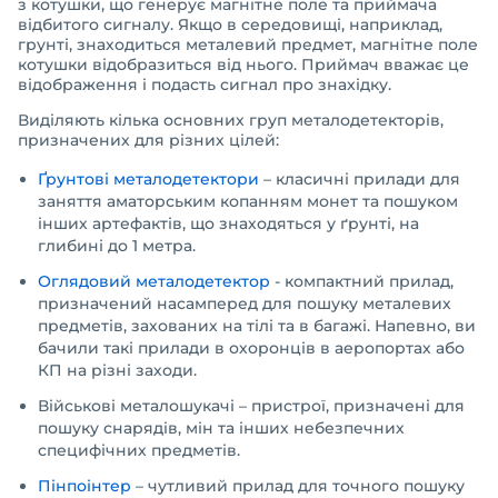
з котушки, що генерує магнітне поле та приймача
відбитого сигналу. Якщо в середовищі, наприклад,
грунті, знаходиться металевий предмет, магнітне поле
котушки відобразиться від нього. Приймач вважає це
відображення і подасть сигнал про знахідку.
Виділяють кілька основних груп металодетекторів,
призначених для різних цілей:
Ґрунтові металодетектори
– класичні прилади для
заняття аматорським копанням монет та пошуком
інших артефактів, що знаходяться у ґрунті, на
глибині до 1 метра.
Оглядовий металодетектор
- компактний прилад,
призначений насамперед для пошуку металевих
предметів, захованих на тілі та в багажі. Напевно, ви
бачили такі прилади в охоронців в аеропортах або
КП на різні заходи.
Військові металошукачі – пристрої, призначені для
пошуку снарядів, мін та інших небезпечних
специфічних предметів.
Пінпоінтер
– чутливий прилад для точного пошуку