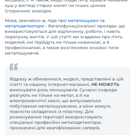
місцевості. А також, якщо пощастить, зірвати чималий
куш у вигляді старих монет чи інших цінних
історичних знахідок.
Мова, звичайно ж, піде про
металошукачі та
металодетектори
- багатофункціональні прилади, що
використовуються для відпочинку, роботи, і навіть
порятунку життів. У цій статті ми згадаємо про п'ять
моделей, які підійдуть не тільки новачкові, а й
професіоналові, а також розглянемо основні типи
металошукачів.
Відразу ж обмовимося, моделі, представлені в цій
статті та нашому інтернет-магазині,
НЕ МОЖУТЬ
виконувати роль міношукачів. Сучасні снаряди
реагують не тільки на метал, а й на
електромагнітні хвилі, що випускаються
побутовими металошукачами, а міни можуть
повністю складатися із пластику. Для
розмінування території використовують
спеціальні професійні металодетектори,
призначені для кваліфікованих саперів.