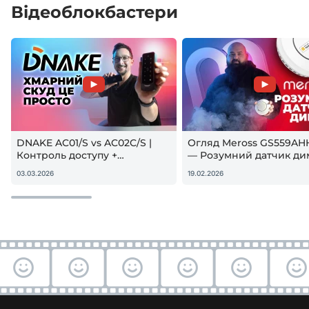
Відеоблокбастери
DNAKE AC01/S vs AC02C/S |
Огляд Meross GS559AH
Контроль доступу +
— Розумний датчик ди
гостьовий QR — реальна
Apple HomeKit! Чи вар
03.03.2026
19.02.2026
настройка
купувати?