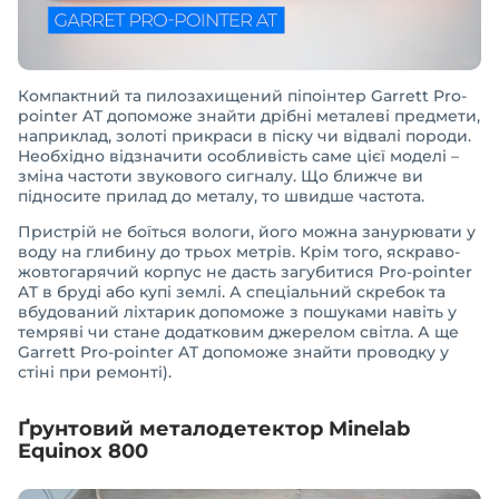
Компактний та пилозахищений піпоінтер Garrett Pro-
pointer AT допоможе знайти дрібні металеві предмети,
наприклад, золоті прикраси в піску чи відвалі породи.
Необхідно відзначити особливість саме цієї моделі –
зміна частоти звукового сигналу. Що ближче ви
підносите прилад до металу, то швидше частота.
Пристрій не боїться вологи, його можна занурювати у
воду на глибину до трьох метрів. Крім того, яскраво-
жовтогарячий корпус не дасть загубитися Pro-pointer
AT в бруді або купі землі. А спеціальний скребок та
вбудований ліхтарик допоможе з пошуками навіть у
темряві чи стане додатковим джерелом світла. А ще
Garrett Pro-pointer AT допоможе знайти проводку у
стіні при ремонті).
Ґрунтовий металодетектор Minelab
Equinox 800