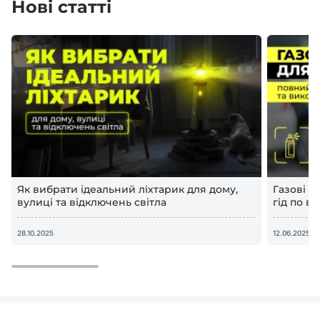
Нові статті
Як вибрати ідеальний ліхтарик для дому,
Газові 
вулиці та відключень світла
гід по в
28.10.2025
12.06.2025