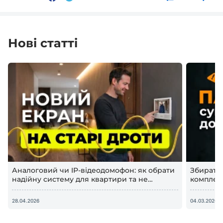
Нові статті
Аналоговий чи IP-відеодомофон: як обрати
Збирати
надійну систему для квартири та не
комплект
переплатити у 2026 році
відеодом
28.04.2026
04.03.2026