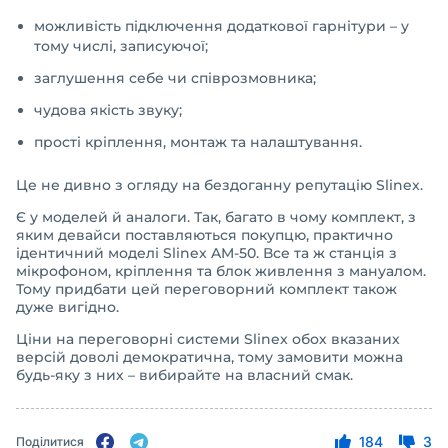
можливість підключення додаткової гарнітури – у
тому числі, записуючої;
заглушення себе чи співрозмовника;
чудова якість звуку;
прості кріплення, монтаж та налаштування.
Це не дивно з огляду на бездоганну репутацію Slinex.
Є у моделей й аналоги. Так, багато в чому комплект, з
яким девайси поставляються покупцю, практично
ідентичний моделі Slinex AM-50. Все та ж станція з
мікрофоном, кріплення та блок живлення з мануалом.
Тому придбати цей переговорний комплект також
дуже вигідно.
Ціни на переговорні системи Slinex обох вказаних
версій доволі демократична, тому замовити можна
будь-яку з них – вибирайте на власний смак.
184
3
Поділитися