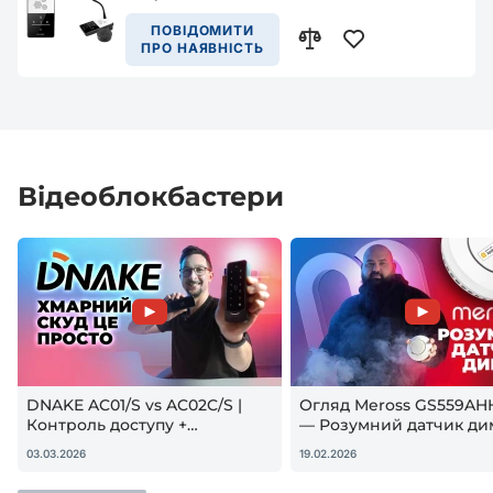
ПОВІДОМИТИ
ПРО НАЯВНІСТЬ
Відеоблокбастери
DNAKE AC01/S vs AC02C/S |
Огляд Meross GS559AH
Контроль доступу +
— Розумний датчик ди
гостьовий QR — реальна
Apple HomeKit! Чи вар
03.03.2026
19.02.2026
настройка
купувати?