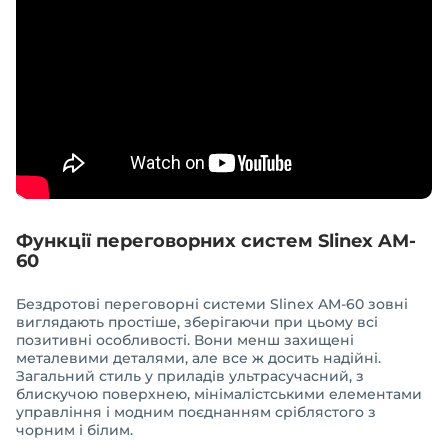
Функції переговорних систем Slinex AM-
60
Бездротові переговорні системи Slinex AM-60 зовні
виглядають простіше, зберігаючи при цьому всі
позитивні особливості. Вони менш захищені
металевими деталями, але все ж досить надійні.
Загальний стиль у приладів ультрасучасний, з
блискучою поверхнею, мінімалістськими елементами
управління і модним поєднанням сріблястого з
чорним і білим.