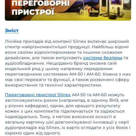
Зміст
Лінійка приладів від компанії Slinex включає широкий
спектр найрізноманітнішої продукції. Найбільш відомі
вони своїми відеоінтеркомами та іншими схожими
девайсами, але також випускають
системи безпеки
та
аудіообладнання. Нещодавно бренд оновив свій
модельний ряд у цьому напрямку передовими
переговорними системами AM-50 і AM-60. Кожна з них
має свої переваги та функції, а також розвинені сферу
використання та технічні характеристики.
Переговорні пристрої Slinex
AM-50 та AM-60 можуть
застосовуватись разом (наприклад, в одному ВНЗ, але
у різних кафедрах), однак, для кращого результату
кожен з цих комплектів підключається та задіюється
індивідуально. Тому, з метою внесення ясності в
загальну картину цієї довгоочікуваної інновації у серії
аудіоприладів від Slinex, їх варто оглядати з усіх боків і
окремо один від одного.