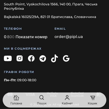
South Point, Vyskochilova 1566, 140 00, Прага, Чеська
Республіка
Bajkalská 16025/29A, 821 01 Братислава, Словаччина
ТЕЛЕФОН
EMAIL
0
8
0
0
Показати номер
order@pipl.ua
МИ В СОЦМЕРЕЖАХ
ГРАФІК РОБОТИ
Пн–Пт:
09:00-18:00
Головна
Пошук
Кабінет
Кошик
© 2026 Pipl.ua. All rights reserved