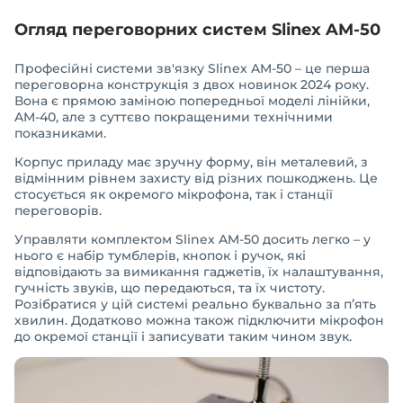
Огляд переговорних систем Slinex AM-50
Професійні системи зв'язку Slinex AM-50 – це перша
переговорна конструкція з двох новинок 2024 року.
Вона є прямою заміною попередньої моделі лінійки,
AM-40, але з суттєво покращеними технічними
показниками.
Корпус приладу має зручну форму, він металевий, з
відмінним рівнем захисту від різних пошкоджень. Це
стосується як окремого мікрофона, так і станції
переговорів.
Управляти комплектом Slinex AM-50 досить легко – у
нього є набір тумблерів, кнопок і ручок, які
відповідають за вимикання гаджетів, їх налаштування,
гучність звуків, що передаються, та їх чистоту.
Розібратися у цій системі реально буквально за п’ять
хвилин. Додатково можна також підключити мікрофон
до окремої станції і записувати таким чином звук.