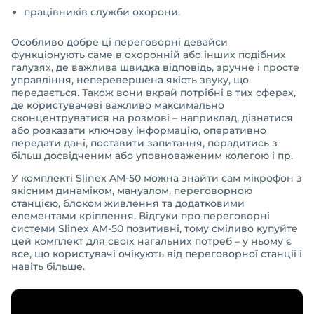
працівників служби охорони.
Особливо добре ці переговорні девайси
функціонують саме в охоронній або інших подібних
галузях, де важлива швидка відповідь, зручне і просте
управління, неперевершена якість звуку, що
передається. Також вони вкрай потрібні в тих сферах,
де користувачеві важливо максимально
сконцентруватися на розмові – наприклад, дізнатися
або розказати ключову інформацію, оперативно
передати дані, поставити запитання, порадитись з
більш досвідченим або уповноваженим колегою і пр.
У комплекті Slinex AM-50 можна знайти сам мікрофон з
якісним динаміком, мануалом, переговорною
станцією, блоком живлення та додатковими
елементами кріплення. Відгуки про переговорні
системи Slinex AM-50 позитивні, тому сміливо купуйте
цей комплект для своїх нагальних потреб – у ньому є
все, що користувачі очікують від переговорної станції і
навіть більше.