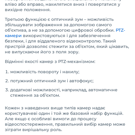
вліво або вправо, нахилятися вниз і повертатися у
вихідне положення.
Третьою функцією є оптичний зум – можливість
збільшувати зображення за допомогою самого
об’єктива, а не за допомогою цифрової обробки.
PTZ-
камери
використовуються і для забезпечення
безпеки, і для віддаленого відеоконтролю. Такий
пристрій дозволяє стежити за об’єктом, який цікавить,
не випускаючи його з поля зору.
Відмінні якості камер з PTZ-механізмом:
можливість повороту і нахилу;
потужний оптичний зум і автофокус;
додаткові можливості, наприклад, автоматичне
стеження за об’єктом.
Кожен з наведених вище типів камер надає
користувачеві один і той же базовий набір функцій.
Але якщо є особливі вимоги до процесу
відеоспостереження, правильний вибір камер може
зіграти вирішальну роль.