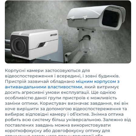
Корпусні камери застосовуються для
відеоспостереження і всередині, і зовні будинків.
Пристрій зазвичай обладнано
міцним корпусом з
антивандальними властивостями
, який витримує
досить агресивні умови експлуатації. Ще однією
особливістю даної групи пристроїв є можливість
заміни оптики. Користувач визначає завдання, які він
хоче вирішити за допомогою відеоспостереження та
вибирає відповідні камеру і об’єктив. Знімна оптика
робить всю систему більш універсальною. Залежно від
поставлених завдань можна використовувати
короткофокусну або довгофокусну оптику для