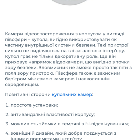
Камери відеоспостереження з корпусом у вигляді
півсфери – купола, вигідно використовувати як
частину внутрішньої системи безпеки. Такі пристрої
сильно не виділяються на тлі загального інтер’єру.
Купол грає не тільки декоративну роль. Ще він
приховує напрямок відеокамери, що вигідно з точки
зору безпеки. Зловмисник не зможе просто так піти з
поля зору пристрою. Півсфера також є захисним
бар’єром між самою камерою і навколишнім
середовищем.
Позитивні сторони
купольних камер
:
простота установки;
антивандальні властивості корпусу;
можливість зйомки в темряві з ІЧ-підсвічуванням;
зовнішній дизайн, який добре поєднується з
іншими предметами інтер’єру.