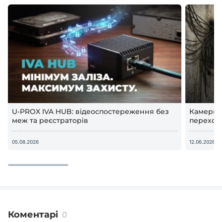
U-PROX IVA HUB: відеоспостереження без
Камери в
меж та реєстраторів
переход
відеосп
05.08.2026
12.06.2026
Коментарі
0