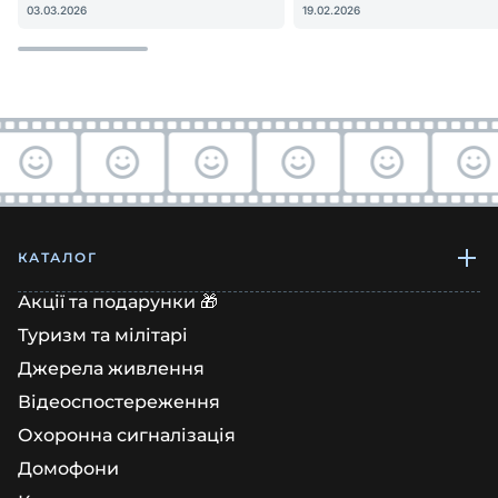
гостьовий QR — реальна
Apple HomeKit! Чи вар
03.03.2026
19.02.2026
настройка
купувати?
КАТАЛОГ
Акції та подарунки 🎁
Туризм та мілітарі
Джерела живлення
Відеоспостереження
Охоронна сигналізація
Домофони