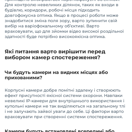
Для контролю невеликих ділянок, таких як входи в
будівлю, коридори, робочі місця підходить
довгофокусна оптика. Якщо в процесі роботи може
знадобитися зміна поля зору, варто зупинити свій
вибір на варіофокальному об’єктиві. Варто
враховувати, що для зйомки відео високої роздільної
здатності буде потрібно високоякісна оптика.
Які питання варто вирішити перед
вибором камер спостереження?
Чи будуть камери на видних місцях або
прихованими?
Корпусні камери добре помітні здалеку і створюють
ефект присутності якісної системи охорони. Навпаки
невеликі IP-камери для внутрішнього використання і
купольні камери не так виділяються на загальному тлі
і не залучають зайвої уваги до себе. Ці фактори варто
враховувати при створенні системи спостереження.
Камери будуть встановлені всередині або