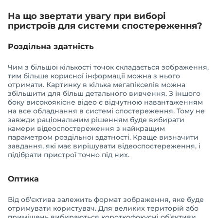
На що звертати увагу при виборі
пристроїв для системи спостереження?
Роздільна здатність
Чим з більшої кількості точок складається зображення,
тим більше корисної інформації можна з нього
отримати. Картинку в кілька мегапікселів можна
збільшити для більш детального вивчення. З іншого
боку високоякісне відео є відчутною навантаженням
на все обладнання в системі спостереження. Тому не
завжди раціональним рішенням буде вибирати
камери відеоспостереження з найкращим
параметром роздільної здатності. Краще визначити
завдання, які має вирішувати відеоспостереження, і
підібрати пристрої точно під них.
Оптика
Від об’єктива залежить формат зображення, яке буде
отримувати користувач. Для великих територій або
приміщень вибираються короткофокусні об’єктиви.