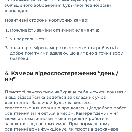
отримання загального плану території або
збільшеного зображення будь-якої певної зони
відповідно.
Позитивні сторони корпусних камер:
можливість заміни оптичних елементів;
універсальність;
значні розміри камер спостереження роблять їх
добре помітними здалеку, що вигідно з точки зору
безпеки.
4. Камери відеоспостереження “день /
ніч”
Пристрої даного типу найкраще себе можуть показати,
якщо відеозйомка ведеться за складних умов
освітлення. Зазвичай будь-яка система
спостереження повинна працювати цілодобово, тобто
освітлення змінюється з часом. Камера “день / ніч”
може автоматично змінювати режим роботи в
залежності від певних умов. При нормальному
освітленні вона функціонує, як проста відеокамера