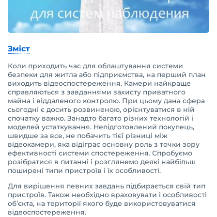
Зміст
Коли приходить час для облаштування системи
безпеки для житла або підприємства, на перший план
виходить відеоспостереження. Камери найкраще
справляються з завданнями захисту приватного
майна і віддаленого контролю. При цьому дана сфера
сьогодні є досить розвиненою, орієнтуватися в ній
спочатку важко. Занадто багато різних технологій і
моделей устаткування. Непідготовлений покупець,
швидше за все, не побачить тієї різниці між
відеокамери, яка відіграє основну роль з точки зору
ефективності системи спостереження. Спробуємо
розібратися в питанні і розглянемо деякі найбільш
поширені типи пристроїв і їх особливості.
Для вирішення певних завдань підбирається свій тип
пристроїв. Також необхідно враховувати і особливості
об’єкта, на території якого буде використовуватися
відеоспостереження.