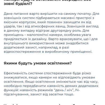
зовні будівлі?
Дане питання варто вирішити на самому початку. Для
зовнішніх систем підбираються масивні пристрої з
якісним корпусом, який повинен захищати як від
ударів, так і від атмосферних явищ. Зовнішній вигляд
в даному випадку відіграє другорядну роль. Для
приміщень – малопомітні камери, особлива увага
приділяється їх дизайну. Варто враховувати, що і для
внутрішнього використання може знадобитися
додатковий захист, наприклад, в разі
відеоспостереження в виробничому приміщенні.
Якими будуть умови освітлення?
Ефективність системи спостереження буде різко
знижуватися, якщо камери не відповідають умовам
освітлення. Якщо освітлення змінюється час від часу,
необхідно передбачити наявність деяких додаткових
функцій: наявність режимів “день / ніч”, ІЧ-
підсвічування, захист від засвітки тощо.