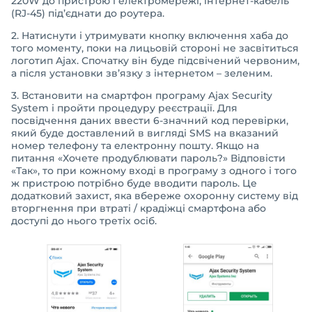
220W до пристрою і електромережі, інтернет-кабель
(RJ-45) під’єднати до роутера.
2. Натиснути і утримувати кнопку включення хаба до
того моменту, поки на лицьовій стороні не засвітиться
логотип Ajax. Спочатку він буде підсвічений червоним,
а після установки зв’язку з інтернетом – зеленим.
3. Встановити на смартфон програму Ajax Security
System і пройти процедуру реєстрації. Для
посвідчення даних ввести 6-значний код перевірки,
який буде доставлений в вигляді SMS на вказаний
номер телефону та електронну пошту. Якщо на
питання «Хочете продублювати пароль?» Відповісти
«Так», то при кожному вході в програму з одного і того
ж пристрою потрібно буде вводити пароль. Це
додатковий захист, яка вбереже охоронну систему від
вторгнення при втраті / крадіжці смартфона або
доступі до нього третіх осіб.