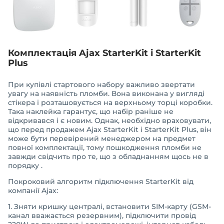
Комплектація Ajax StarterKit і StarterKit
Plus
При купівлі стартового набору важливо звертати
увагу на наявність пломби. Вона виконана у вигляді
стікера і розташовується на верхньому торці коробки.
Така наклейка гарантує, що набір раніше не
відкривався і є новим. Однак, необхідно враховувати,
що перед продажем Ajax StarterKit і StarterKit Plus, він
може бути перевірений менеджером на предмет
повної комплектації, тому пошкодження пломби не
завжди свідчить про те, що з обладнанням щось не в
порядку .
Покроковий алгоритм підключення StarterKit від
компанії Ajax:
1. Зняти кришку централі, встановити SIM-карту (GSM-
канал вважається резервним), підключити провід