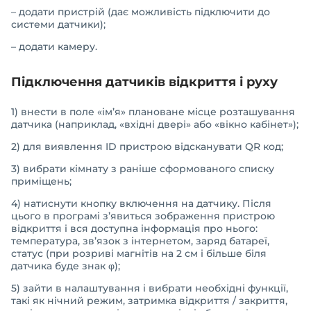
– додати пристрій (дає можливість підключити до
системи датчики);
– додати камеру.
Підключення датчиків відкриття і руху
1) внести в поле «ім’я» плановане місце розташування
датчика (наприклад, «вхідні двері» або «вікно кабінет»);
2) для виявлення ID пристрою відсканувати QR код;
3) вибрати кімнату з раніше сформованого списку
приміщень;
4) натиснути кнопку включення на датчику. Після
цього в програмі з’явиться зображення пристрою
відкриття і вся доступна інформація про нього:
температура, зв’язок з інтернетом, заряд батареї,
статус (при розриві магнітів на 2 см і більше біля
датчика буде знак φ);
5) зайти в налаштування і вибрати необхідні функції,
такі як нічний режим, затримка відкриття / закриття,