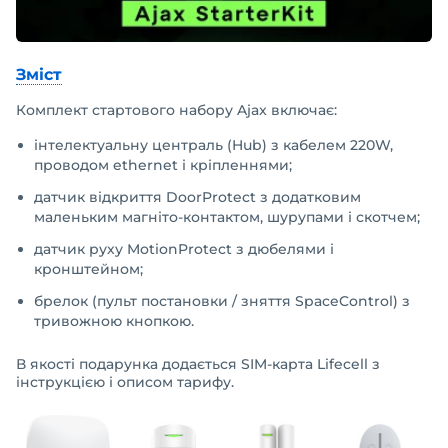
Зміст
Комплект стартового набору Ajax включає:
інтелектуальну централь (Hub) з кабелем 220W,
проводом ethernet і кріпленнями;
датчик відкриття DoorProtect з додатковим
маленьким магніто-контактом, шурупами і скотчем;
датчик руху MotionProtect з дюбелями і
кронштейном;
брелок (пульт постановки / зняття SpaceControl) з
тривожною кнопкою.
В якості подарунка додається SIM-карта Lifecell з
інструкцією і описом тарифу.