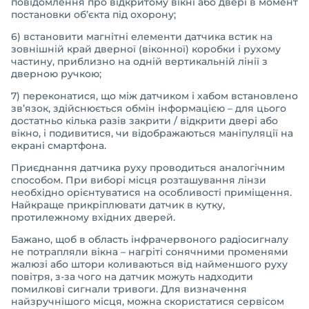
повідомлення про відкритому вікні або двері в момент
постановки об’єкта під охорону;
6) встановити магнітні елементи датчика встик на
зовнішній край дверної (віконної) коробки і рухому
частину, приблизно на одній вертикальній лінії з
дверною ручкою;
7) переконатися, що між датчиком і хабом встановлено
зв’язок, здійснюється обмін інформацією – для цього
достатньо кілька разів закрити / відкрити двері або
вікно, і подивитися, чи відображаються маніпуляції на
екрані смартфона.
Приєднання датчика руху проводиться аналогічним
способом. При виборі місця розташування лінзи
необхідно орієнтуватися на особливості приміщення.
Найкраще прикріплювати датчик в кутку,
протилежному вхідних дверей.
Бажано, щоб в область інфрачервоного радіосигналу
не потрапляли вікна – нагріті сонячними променями
жалюзі або штори коливаються від найменшого руху
повітря, з-за чого на датчик можуть надходити
помилкові сигнали тривоги. Для визначення
найзручнішого місця, можна скористатися сервісом