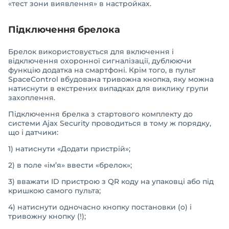
«тест зони виявлення» в настройках.
Підключення брелока
Брелок використовується для включення і
відключення охоронної сигналізації, дублюючи
функцію додатка на смартфоні. Крім того, в пульт
SpaceControl вбудована тривожна кнопка, яку можна
натиснути в екстрених випадках для виклику групи
захоплення.
Підключення брелка з стартового комплекту до
системи Ajax Security проводиться в тому ж порядку,
що і датчики:
1) натиснути «Додати пристрій»;
2) в поле «ім’я» ввести «брелок»;
3) вважати ID пристрою з QR коду на упаковці або під
кришкою самого пульта;
4) натиснути одночасно кнопку постановки (o) і
тривожну кнопку (!);