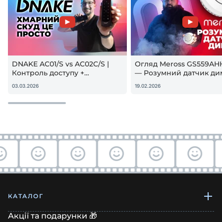
DNAKE AC01/S vs AC02C/S |
Огляд Meross GS559AH
Контроль доступу +
— Розумний датчик ди
гостьовий QR — реальна
Apple HomeKit! Чи вар
03.03.2026
19.02.2026
настройка
купувати?
КАТАЛОГ
Акції та подарунки 🎁