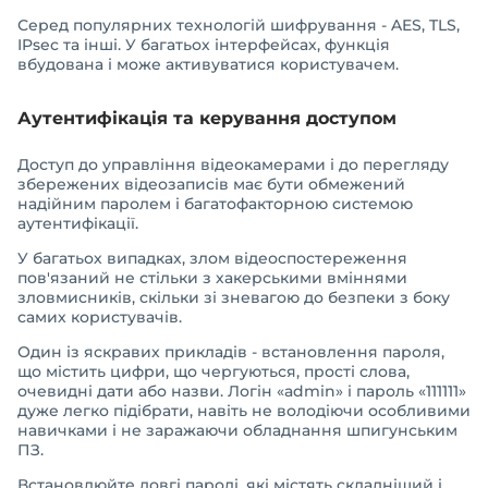
Серед популярних технологій шифрування - AES, TLS,
IPsec та інші. У багатьох інтерфейсах, функція
вбудована і може активуватися користувачем.
Аутентифікація та керування доступом
Доступ до управління відеокамерами і до перегляду
збережених відеозаписів має бути обмежений
надійним паролем і багатофакторною системою
аутентифікації.
У багатьох випадках, злом відеоспостереження
пов'язаний не стільки з хакерськими вміннями
зловмисників, скільки зі зневагою до безпеки з боку
самих користувачів.
Один із яскравих прикладів - встановлення пароля,
що містить цифри, що чергуються, прості слова,
очевидні дати або назви. Логін «admin» і пароль «111111»
дуже легко підібрати, навіть не володіючи особливими
навичками і не заражаючи обладнання шпигунським
ПЗ.
Встановлюйте довгі паролі, які містять складніший і