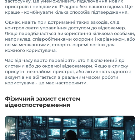
застосунку. Це унеможливить підключення нових
пристроїв і невідомих IP-адрес без вашого відома. Ще
краще - комбінувати кілька способів підтвердження.
Однак, навіть при дотриманні таких заходів, слід
контролювати управління доступом до відеокамер.
Якщо передбачається використання кількома особами,
наприклад, співробітниками охорони і керівником, або
всіма мешканцями, створіть окремі логіни для
кожного користувача.
Час від часу варто перевіряти, хто підключений до
системи або до окремої відеокамери. Якщо в списку
присутні незнайомі пристрої, або активність одного з
акаунтів не збігається з реальним часом роботи
користувача - це має насторожити.
Фізичний захист систем
відеоспостереження