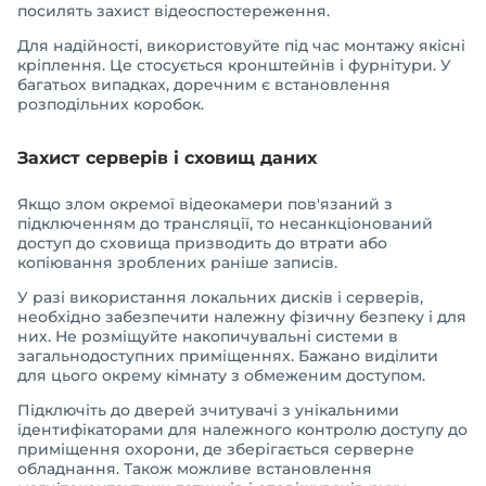
посилять захист відеоспостереження.
Для надійності, використовуйте під час монтажу якісні
кріплення. Це стосується кронштейнів і фурнітури. У
багатьох випадках, доречним є встановлення
розподільних коробок.
Захист серверів і сховищ даних
Якщо злом окремої відеокамери пов'язаний з
підключенням до трансляції, то несанкціонований
доступ до сховища призводить до втрати або
копіювання зроблених раніше записів.
У разі використання локальних дисків і серверів,
необхідно забезпечити належну фізичну безпеку і для
них. Не розміщуйте накопичувальні системи в
загальнодоступних приміщеннях. Бажано виділити
для цього окрему кімнату з обмеженим доступом.
Підключіть до дверей зчитувачі з унікальними
ідентифікаторами для належного контролю доступу до
приміщення охорони, де зберігається серверне
обладнання. Також можливе встановлення