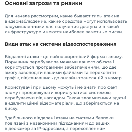
Основні загрози та ризики
Для начала рассмотрим, какие бывают типы атак на
видеонаблюдение, какие средства могут использовать
злоумышленники для получения доступа и в какой
инфраструктуре имеются наиболее заметные риски.
Види атак на системи відеоспостереження
Віддалені атаки - це найпоширеніший формат злому.
Порушник перебуває за межами вашого об'єкта і
користується програмним забезпеченням, що дає
змогу заволодіти вашими файлами та перехопити
трафік, під'єднавшись до онлайн-трансляцій з камер.
Користувачі при цьому можуть і не знати про факт
злому і продовжувати користуватися системою,
перебуваючи під наглядом. Також зловмисники здатні
видалити цінні відеоматеріали, що зберігаються на
диску.
Здебільшого віддалені атаки на системи безпеки
пов'язані з незаконним під'єднанням до ваших
відеокамер за IP-адресами, з перехопленням