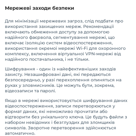
Мережеві заходи безпеки
Для мінімізації мережевих загроз, слід подбати про
використання захищених мереж. Рекомендації
включають обмеження доступу за допомогою
надійного фаєрвола, сегментування мережі, що
включає ізоляцію систем відеоспостереження,
використання окремої мережі Wi-Fi для охоронного
комплексу, включення віртуальної VPN-мережі від
надійного постачальника, і не тільки.
Шифрування - один із найефективніших заходів
захисту. Незашифровані дані, які передаються
безпосередньо, у разі перехоплення опиняться на
руках у зловмисників. Це можуть бути, зокрема,
відеозаписи та паролі.
Якщо в мережі використовується шифрування даних
відеоспостереження, записи перетворюються у
формат даних, які неможливо прочитати або
відтворити без унікального ключа. Це будуть файли з
набором невідомих і безглуздих для зломщиків
символів. Зворотне перетворення здійснюється
автоматично.