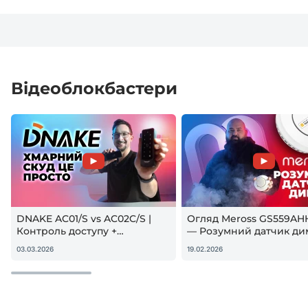
Відеоблокбастери
DNAKE AC01/S vs AC02C/S |
Огляд Meross GS559AH
Контроль доступу +
— Розумний датчик ди
гостьовий QR — реальна
Apple HomeKit! Чи вар
03.03.2026
19.02.2026
настройка
купувати?