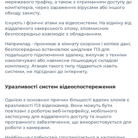
мережевого трафіку, а також з отриманням доступу до
комп'ютерів, через зараження вірусами або іншого
обходу захисту.
Існують і фізичні атаки на відеосистеми. На відміну від
віддаленого хакерського злому, зловмисник
безпосередньо взаємодіє з обладнанням.
Наприклад - проникає в кімнату охорони і копіює дані,
безпосередньо встановлює шкідливе ПЗ для
подальшого підключення здалеку, вилучає з техніки
накопичувачі або навмисне пошкоджує складові
комплексу. Атакам такого типу піддаються навіть
системи, не під'єднані до інтернету.
Уразливості систем відеоспостереження
Однією з основних причин більшості вдалих зломів є
вразливості ПЗ відеокамер. Вони можуть бути
пов'язані з роботою веб-інтерфейсу, мобільного
застосунку для віддаленого доступу та іншого
програмного забезпечення, що використовується для
роботи з камерами.
Найбільше слабкостей спостерігається в застарілих