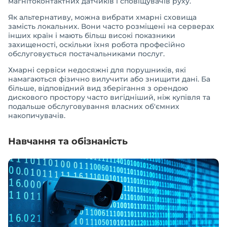
магнітоконтактних датчиків і сповіщувачів руху.
Як альтернативу, можна вибрати хмарні сховища
замість локальних. Вони часто розміщені на серверах
інших країн і мають більш високі показники
захищеності, оскільки їхня робота професійно
обслуговується постачальниками послуг.
Хмарні сервіси недосяжні для порушників, які
намагаються фізично вилучити або знищити дані. Ба
більше, відповідний вид зберігання з орендою
дискового простору часто вигідніший, ніж купівля та
подальше обслуговування власних об'ємних
накопичувачів.
Навчання та обізнаність