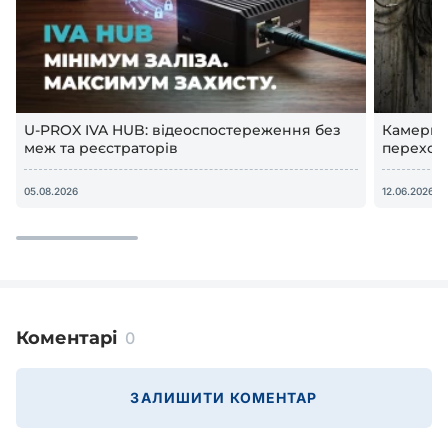
U-PROX IVA HUB: відеоспостереження без
Камери в
меж та реєстраторів
переход
відеосп
05.08.2026
12.06.2026
Коментарі
0
ЗАЛИШИТИ КОМЕНТАР