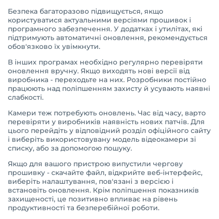
Безпека багаторазово підвищується, якщо
користуватися актуальними версіями прошивок і
програмного забезпечення. У додатках і утилітах, які
підтримують автоматичні оновлення, рекомендується
обов'язково їх увімкнути.
В інших програмах необхідно регулярно перевіряти
оновлення вручну. Якщо виходять нові версії від
виробника - переходьте на них. Розробники постійно
працюють над поліпшенням захисту й усувають наявні
слабкості.
Камери теж потребують оновлень. Час від часу, варто
перевіряти у виробників наявність нових патчів. Для
цього перейдіть у відповідний розділ офіційного сайту
і виберіть використовувану модель відеокамери зі
списку, або за допомогою пошуку.
Якщо для вашого пристрою випустили чергову
прошивку - скачайте файл, відкрийте веб-інтерфейс,
виберіть налаштування, пов'язані з версією і
встановіть оновлення. Крім поліпшення показників
захищеності, це позитивно впливає на рівень
продуктивності та безперебійної роботи.