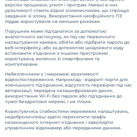
версіях прошивок, утиліт і програм. Наявні в них
уразливості стають відомі зловмисникам, що спрощує
завдання зі злому. Використання неофіційного ПЗ
піддає користувачів не меншим ризикам.
Порушник може під'єднатися за допомогою
аналогічного застосунку, як під час первинного
налаштування камери, обійти або підібрати пароль до
веб-інтерфейсу, або за допомогою шкідливого коду
встановити з'єднання з іншими пристроями
користувача, включно зі смартфонами та
комп'ютерами.
Небезпечними є і мережеві вразливості
відеоспостереження. Наприклад - відкриті порти для
зовнішнього під'єднання, відсутність перевірки під час
авторизації, передача незашифрованих даних,
використання Wi-Fi без пароля або під'єднання до
чужої бездротової мережі, і не тільки.
Користуючись слабкостями мережевих налаштувань,
недоброзичливці здатні перехопити трафік
незахищеного інтернет-з'єднання і заволодіти
управлінням відеокамер або переданими даними.