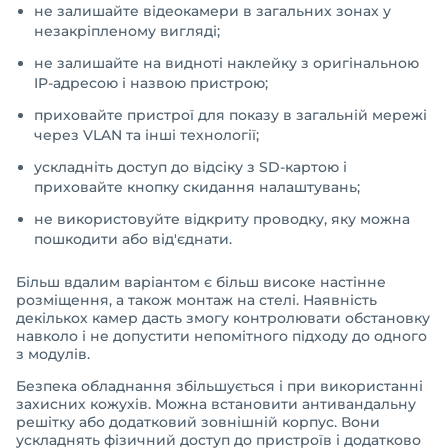
не залишайте відеокамери в загальних зонах у
незакріпленому вигляді;
не залишайте на видноті наклейку з оригінальною
IP-адресою і назвою пристрою;
приховайте пристрої для показу в загальній мережі
через VLAN та інші технології;
ускладніть доступ до відсіку з SD-картою і
приховайте кнопку скидання налаштувань;
не використовуйте відкриту проводку, яку можна
пошкодити або від'єднати.
Більш вдалим варіантом є більш високе настінне
розміщення, а також монтаж на стелі. Наявність
декількох камер дасть змогу контролювати обстановку
навколо і не допустити непомітного підходу до одного
з модулів.
Безпека обладнання збільшується і при використанні
захисних кожухів. Можна встановити антивандальну
решітку або додатковий зовнішній корпус. Вони
ускладнять фізичний доступ до пристроїв і додатково