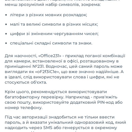
менш зрозумілий набір символів, зокрема:
літери з різних мовних розкладок;
малі та великі символи в різних місцях;
цифри зі зміненим чергуванням чисел;
спеціальні складні символи та знаки.
Для наочності, «Office231» - приклад поганої комбінації
для камери, встановленої в офісі, розташованому в
приміщенні №231. Водночас, цей самий пароль може
виглядати як «oF2f3iC1e», що вже значно надійніше. А
в ідеалі, слід використовувати слова і цифри, які не
стосуються об'єкта.
Крім цього, рекомендується використовувати
багатофакторну перевірку. Наприклад - прив'яжіть
свою пошту, використовуйте додатковий PIN-код або
номер телефону.
Під час авторизації знадобиться не тільки ввести
пароль, а й вказати унікальний одноразовий код, який
надходить через SMS або генерується в окремому