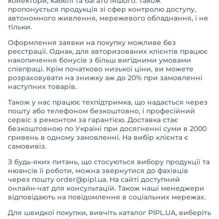
конектори, кабелі та багато іншого. Також
пропонується продукція зі сфер контролю доступу,
автономного живлення, мережевого обладнання, і не
тільки.
Оформлення заявки на покупку можливе без
реєстрації. Однак, для авторизованих клієнтів працює
накопичення бонусів з більш вигідними умовами
співпраці. Крім початково низької ціни, ви можете
розраховувати на знижку аж до 20% при замовленні
наступних товарів.
Також у нас працює техпідтримка, що надається через
пошту або телефоном безкоштовно, і професійний
сервіс з ремонтом за гарантією. Доставка стає
безкоштовною по Україні при досягненні суми в 2000
гривень в одному замовленні. На вибір клієнта є
самовивіз.
З будь-яких питань, що стосуються вибору продукції та
нюансів її роботи, можна звернутися до фахівців
через пошту order@pipl.ua. На сайті доступний
онлайн-чат для консультацій. Також наші менеджери
відповідають на повідомлення в соціальних мережах.
Для швидкої покупки, вивчіть каталог PIPL.UA, виберіть