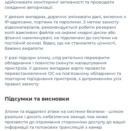
здійснювати моніторинг активності та проводити
скидання авторизації.
У деяких випадках, доречно змінювати дані, включно з
IP-адресами, портами та паролями. З метою захисту
відеоматеріалів, рекомендується робити резервні
копії важливих файлів на окремі хмарні диски або
фізичні накопичувачі, не підключені до системи на
постійній основі. Відео, що не становлять цінності,
бажано видаляти.
У разі підозри злому, слід ретельно перевірити
обладнання і повністю скинути налаштування
пристроїв. У деяких випадках варто провести
перевстановлення ОС на пов'язаному обладнанні та
повторне під'єднання пристроїв, з дотриманням усіх
правил захисту.
Підсумки та висновки
Зломи та віддалені атаки на системи безпеки - цілком
реальне і досить небезпечне явище, яке може
призвести до отримання сторонніми доступу до вашої
інформації та потокових трансляцій з камер