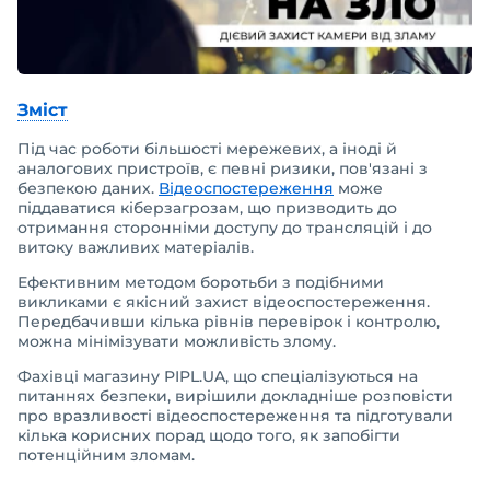
Зміст
Під час роботи більшості мережевих, а іноді й
аналогових пристроїв, є певні ризики, пов'язані з
безпекою даних.
Відеоспостереження
може
піддаватися кіберзагрозам, що призводить до
отримання сторонніми доступу до трансляцій і до
витоку важливих матеріалів.
Ефективним методом боротьби з подібними
викликами є якісний захист відеоспостереження.
Передбачивши кілька рівнів перевірок і контролю,
можна мінімізувати можливість злому.
Фахівці магазину PIPL.UA, що спеціалізуються на
питаннях безпеки, вирішили докладніше розповісти
про вразливості відеоспостереження та підготували
кілька корисних порад щодо того, як запобігти
потенційним зломам.