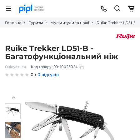
Головна
Туризм
Мультитули та ножі
Ruike Trekker LD51-B 
Ruike Trekker LD51-B -
Багатофункціональний ніж
Очікується
Код товару:
99-10025024
0 /
0 відгуків