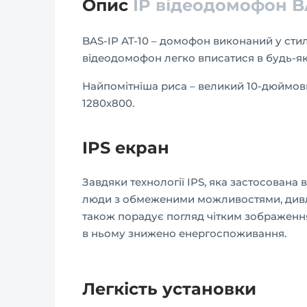
Опис
IP відеодомофон B
BAS-IP AT-10 – домофон виконаний у сти
відеодомофон легко вписатися в будь-яки
Найпомітніша риса – великий 10-дюймов
1280х800.
IPS екран
Завдяки технології IPS, яка застосована 
люди з обмеженими можливостями, дивля
також порадує погляд чітким зображенн
в ньому знижено енергоспоживання.
Легкість установки