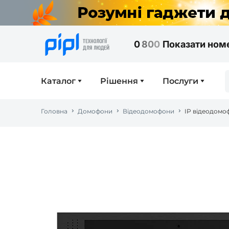
0
8
0
0
Показати ном
Каталог
Рішення
Послуги
Головна
Домофони
Відеодомофони
IP відеодомо