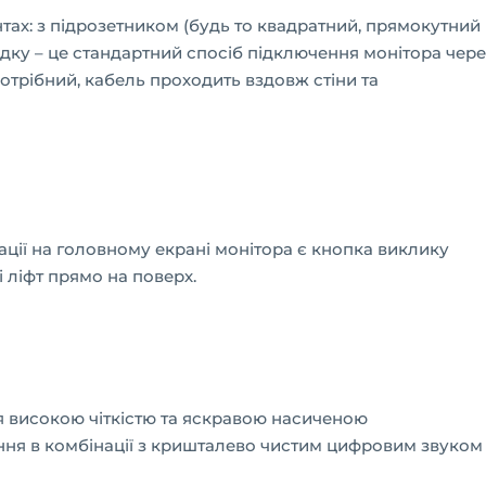
ах: з підрозетником (будь то квадратний, прямокутний
адку – це стандартний спосіб підключення монітора чере
 потрібний, кабель проходить вздовж стіни та
гації на головному екрані монітора є кнопка виклику
і ліфт прямо на поверх.
я високою чіткістю та яскравою насиченою
ня в комбінації з кришталево чистим цифровим звуком