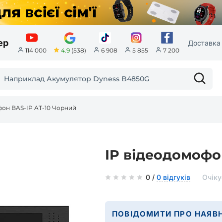
ер
Доставка 
4.9
(538)
114 000
6 908
5 855
7 200
фон BAS-IP AT-10 Чорний
IP відеодомофо
0 /
0 відгуків
Очіку
ПОВІДОМИТИ ПРО НАЯВН