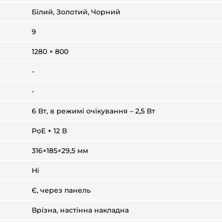
Білий, Золотий, Чорний
9
1280 × 800
-
-
6 Вт, в режимі очікування – 2,5 Вт
PoE + 12 В
316×185×29,5 мм
Ні
Є, через панель
Врізна, настінна накладна