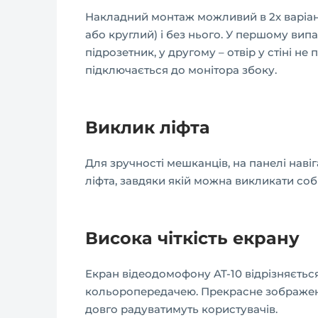
Накладний монтаж можливий в 2х варіант
або круглий) і без нього. У першому вип
підрозетник, у другому – отвір у стіні не
підключається до монітора збоку.
Виклик ліфта
Для зручності мешканців, на панелі наві
ліфта, завдяки якій можна викликати соб
Висока чіткість екрану
Екран відеодомофону AT-10 відрізняєтьс
кольоропередачею. Прекрасне зображен
довго радуватимуть користувачів.