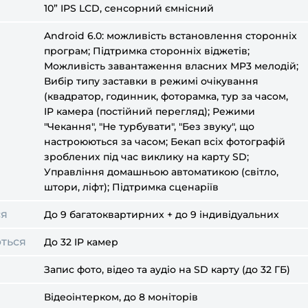
10” IPS LCD, сенсорний ємнісний
Android 6.0: можливість встановлення сторонніх
програм; Підтримка сторонніх віджетів;
Можливість завантаження власних MP3 мелодій;
Вибір типу заставки в режимі очікування
(квадратор, годинник, фоторамка, тур за часом,
IP камера (постійний перегляд); Режими
"Чекання", "Не турбувати", "Без звуку", що
настроюються за часом; Бекап всіх фотографій
зроблених під час виклику на карту SD;
Управління домашньою автоматикою (світло,
штори, ліфт); Підтримка сценаріїв
ся
До 9 багатоквартирних + до 9 індивідуальних
ються
До 32 IP камер
Запис фото, відео та аудіо на SD карту (до 32 ГБ)
Відеоінтерком, до 8 моніторів