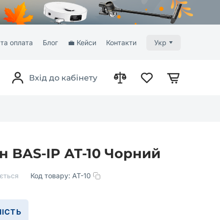
та оплата
Блог
💼 Кейси
Контакти
Укр
Вхід до кабінету
н BAS-IP AT-10 Чорний
ється
Код товару:
AT-10
ІСТЬ