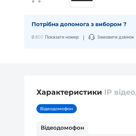
Потрібна допомога з вибором ?
0
8
0
0
Показати номер
Замовити дзвінок
Характеристики
IP віде
Відеодомофон
Відеодомофон