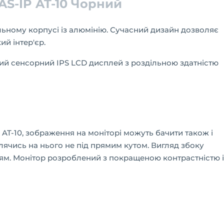
AS-IP AT-10 Чорний
льному корпусі із алюмінію. Сучасний дизайн дозволяє
й інтер'єр.
ий сенсорний IPS LCD дисплей з роздільною здатністю
в AT-10, зображення на моніторі можуть бачити також і
чись на нього не під прямим кутом. Вигляд збоку
ям. Монітор розроблений з покращеною контрастністю і