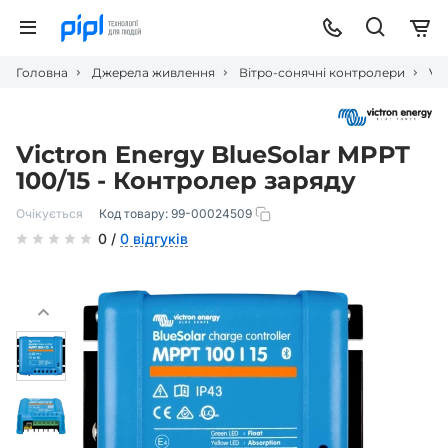
Головна
Джерела живлення
Вітро-сонячні контролери
Vi
Victron Energy BlueSolar MPPT
100/15 - Контролер заряду
Очікується
Код товару:
99-00024509
0 /
0 відгуків