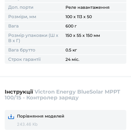
Доп. порти
Реле навантаження
Розміри, мм
100 x 113 x 50
Вага
600 г
Розмір упаковки (Ш х
150 x 55 x 150 мм
В х Г)
Вага брутто
0.5 кг
Строк гарантії
24 міс.
Інструкції
Victron Energy BlueSolar MPPT
100/15 - Контролер заряду
Порівняння моделей
243.46 Kb