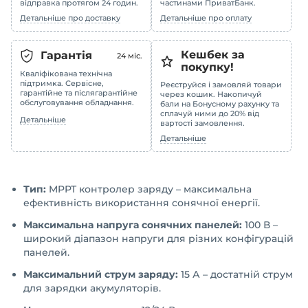
відправка протягом 24 годин.
частинами ПриватБанк.
Детальніше про доставку
Детальніше про оплату
Кешбек за
Гарантія
24
міс.
покупку!
Кваліфікована технічна
підтримка. Сервісне,
Реєструйся і замовляй товари
гарантійне та післягарантійне
через кошик. Накопичуй
обслуговування обладнання.
бали на Бонусному рахунку та
сплачуй ними до 20% від
Детальніше
вартості замовлення.
Детальніше
Тип:
MPPT контролер заряду – максимальна
ефективність використання сонячної енергії.
Максимальна напруга сонячних панелей:
100 В –
широкий діапазон напруги для різних конфігурацій
панелей.
Максимальний струм заряду:
15 А – достатній струм
для зарядки акумуляторів.