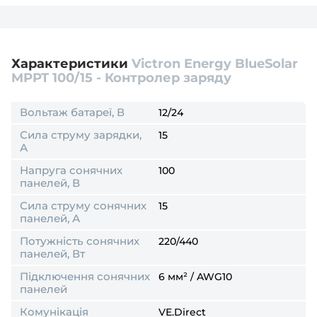
поверненню
не підлягає
.
Тому перш ніж розпаковувати і встановлювати
акумулятор в обладнання (під'єднювати клеми) -
переконайтесь, що він відповідає потрібним для
Характеристики
Victron Energy BlueSolar
Вашого пристрою параметрам.
MPPT 100/15 - Контролер заряду
Вольтаж батареї, В
12/24
Сила струму зарядки,
15
А
Напруга сонячних
100
панелей, В
Сила струму сонячних
15
панелей, А
Потужність сонячних
220/440
панелей, Вт
Підключення сонячних
6 мм² / AWG10
панелей
Комунікація
VE.Direct