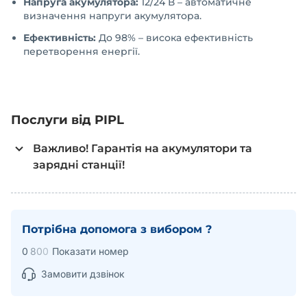
Напруга акумулятора:
12/24 В – автоматичне
визначення напруги акумулятора.
Ефективність:
До 98% – висока ефективність
перетворення енергії.
Послуги від PIPL
Важливо! Гарантія на акумулятори та
зарядні станції!
Акумулятори та зарядні станції, які були розпаковані
(наприклад, пошкоджена пломба відкриття на коробці,
тощо) вважаються такими, що мають пошкоджену
Потрібна допомога з вибором ?
упаковку, а тому, не підлягають поверненню.
0
8
0
0
Показати номер
Якщо ви придбали акумулятор і встановили його в
безперебійному блоці живлення або іншому
Замовити дзвінок
обладнанні, і почали ним користуватися, це - товар
який був в користуванні і згідно правилу
користування та обміну товарів, така батарея