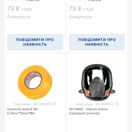
73 ₴
73 ₴
з ПДВ
з ПДВ
Очікується
Очікується
ПОВІДОМИТИ ПРО
ПОВІДОМИТИ ПРО
НАЯВНІСТЬ
НАЯВНІСТЬ
Код товару:
99-00011076
Код товару:
99-00011514
Ізолента жовта 3М
3М 6800 - Маска повна
0,13мм*19мм*18м
(середній розмір)