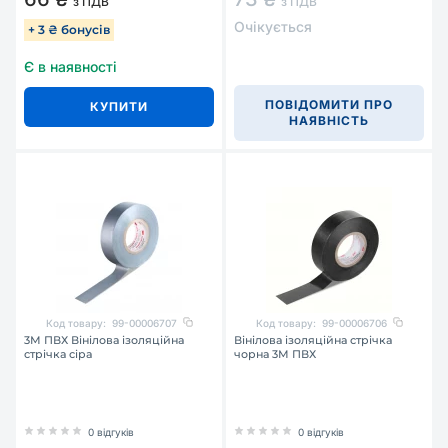
з ПДВ
з ПДВ
Очікується
+ 3 ₴ бонусів
Є в наявності
ПОВІДОМИТИ ПРО
КУПИТИ
НАЯВНІСТЬ
Код товару:
99-00006707
Код товару:
99-00006706
3М ПВХ Вінілова ізоляційна
Вінілова ізоляційна стрічка
стрічка сіра
чорна 3М ПВХ
0 відгуків
0 відгуків