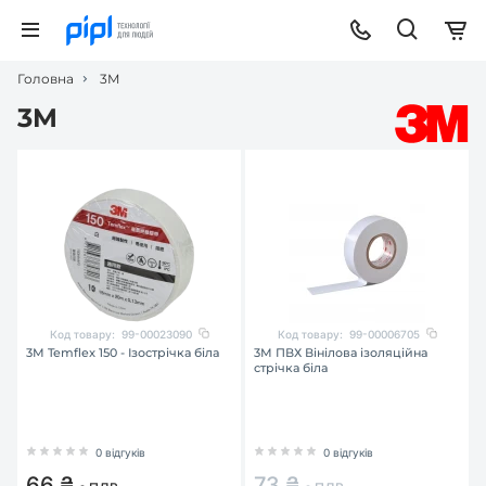
Головна
3M
3M
Код товару:
99-00023090
Код товару:
99-00006705
3М Temflex 150 - Ізострічка біла
3М ПВХ Вінілова ізоляційна
стрічка біла
0 відгуків
0 відгуків
66 ₴
73 ₴