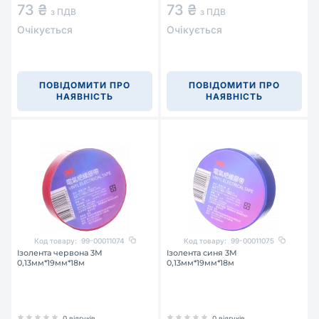
73 ₴
73 ₴
з ПДВ
з ПДВ
Очікується
Очікується
ПОВІДОМИТИ ПРО
ПОВІДОМИТИ ПРО
НАЯВНІСТЬ
НАЯВНІСТЬ
Код товару:
99-00011074
Код товару:
99-00011075
Ізолента червона 3М
Ізолента синя 3М
0,13мм*19мм*18м
0,13мм*19мм*18м
0 відгуків
0 відгуків