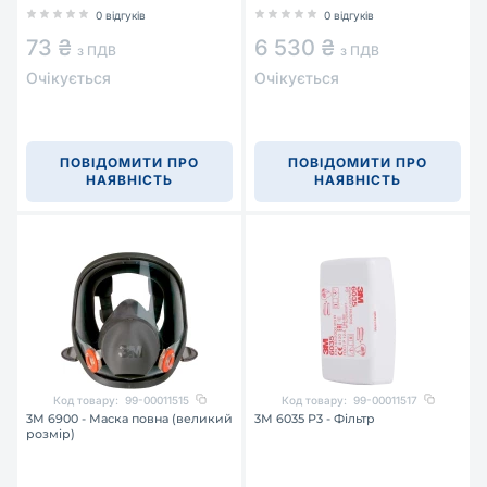
0 відгуків
0 відгуків
73 ₴
6 530 ₴
з ПДВ
з ПДВ
Очікується
Очікується
ПОВІДОМИТИ ПРО
ПОВІДОМИТИ ПРО
НАЯВНІСТЬ
НАЯВНІСТЬ
Код товару:
99-00011515
Код товару:
99-00011517
3М 6900 - Маска повна (великий
3М 6035 Р3 - Фільтр
розмір)