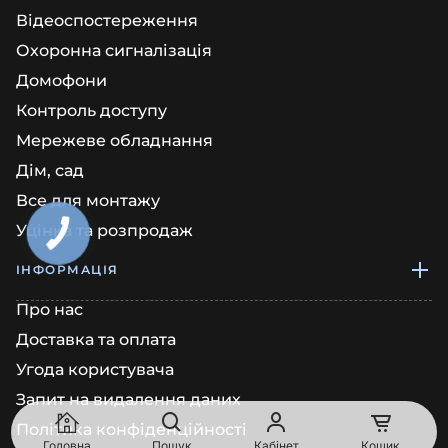
Відеоспостереження
Охоронна сигналізація
Домофони
Контроль доступу
Мережеве обладнання
Дім, сад
Все для монтажу
Уцінка та розпродаж
КНОПКА
ЗВ'ЯЗКУ
ІНФОРМАЦІЯ
Про нас
Доставка та оплата
Угода користувача
Запит на видалення даних
Політика конфіденційності
Головна
Пошук
Кабінет
Кошик