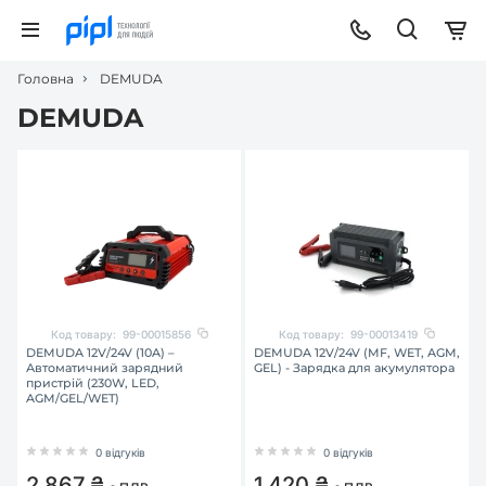
Головна
DEMUDA
DEMUDA
Код товару:
99-00015856
Код товару:
99-00013419
DEMUDA 12V/24V (10A) –
DEMUDA 12V/24V (MF, WET, AGM,
Автоматичний зарядний
GEL) - Зарядка для акумулятора
пристрій (230W, LED,
AGM/GEL/WET)
0 відгуків
0 відгуків
2 867 ₴
1 420 ₴