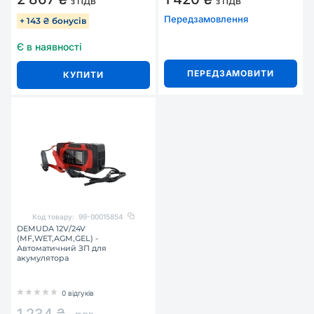
з ПДВ
з ПДВ
Передзамовлення
+ 143 ₴ бонусів
Є в наявності
ПЕРЕДЗАМОВИТИ
КУПИТИ
Код товару:
99-00015854
DEMUDA 12V/24V
(MF,WET,AGM,GEL) -
Автоматичний ЗП для
акумулятора
0 відгуків