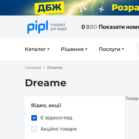
0
8
0
0
Показати ном
Каталог
Рішення
Послуги
Головна
Dreame
Dreame
Товар
Відео, акції
Є відеоогляд
Акційні товари