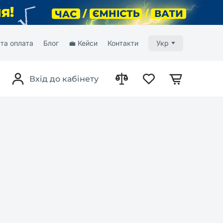
та оплата
Блог
💼 Кейси
Контакти
Укр
Вхід до кабінету