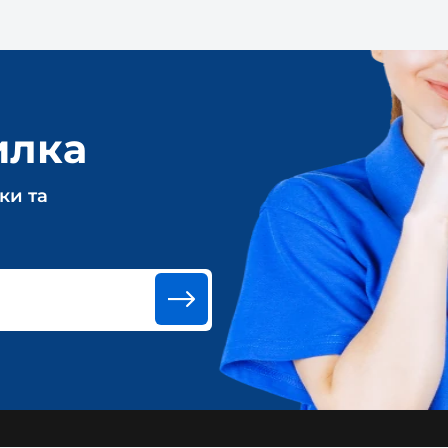
илка
ки та