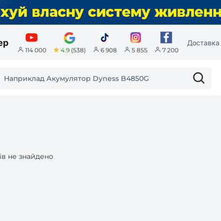
ер
Доставка 
4.9
(538)
114 000
6 908
5 855
7 200
ів не знайдено