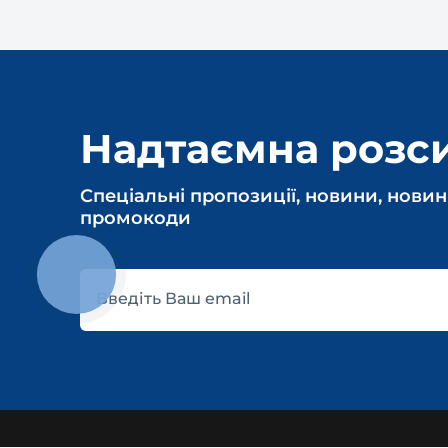
Надтаємна розс
Спеціальні пропозиції, новини, новин
промокоди
КНОПКА
ЗВ'ЯЗКУ
Введіть Ваш email