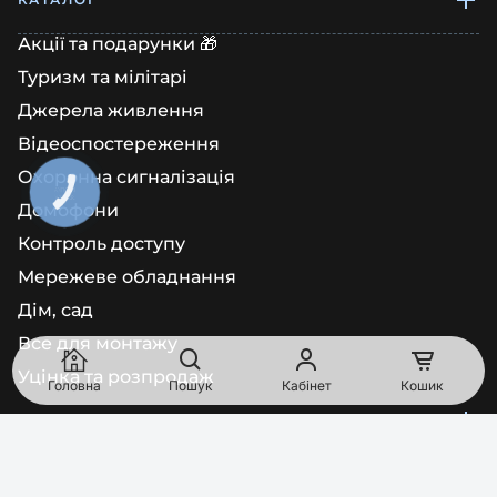
Акції та подарунки 🎁
Туризм та мілітарі
Джерела живлення
Відеоспостереження
Охоронна сигналізація
КНОПКА
ЗВ'ЯЗКУ
Домофони
Контроль доступу
Мережеве обладнання
Дім, сад
Все для монтажу
Уцінка та розпродаж
Головна
Пошук
Кабінет
Кошик
ІНФОРМАЦІЯ
Про нас