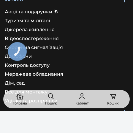
Акції та подарунки 🎁
Туризм та мілітарі
Джерела живлення
Відеоспостереження
Охоронна сигналізація
КНОПКА
ЗВ'ЯЗКУ
Домофони
Контроль доступу
Мережеве обладнання
Дім, сад
Все для монтажу
Уцінка та розпродаж
Головна
Пошук
Кабінет
Кошик
ІНФОРМАЦІЯ
Про нас