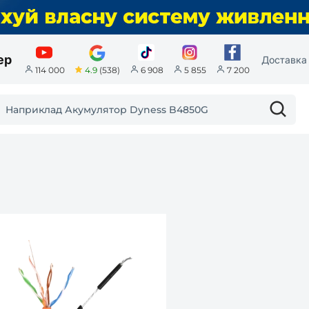
ер
Доставка 
4.9
(538)
114 000
6 908
5 855
7 200