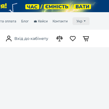
та оплата
Блог
💼 Кейси
Контакти
Укр
Вхід до кабінету