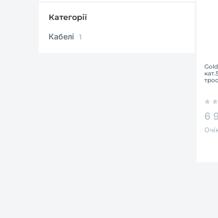
Категорії
Кабелі
1
Gold
кат.
трос
6 
Очі