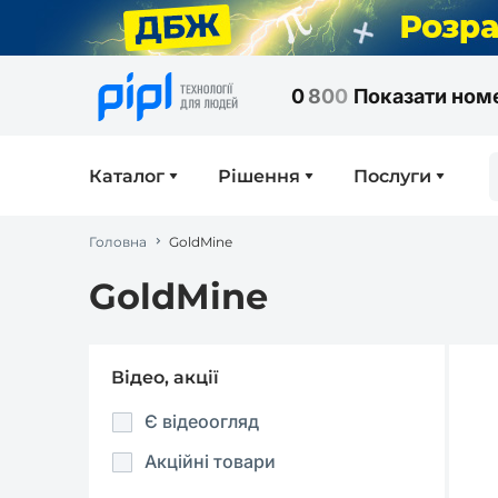
0
8
0
0
Показати ном
Каталог
Рішення
Послуги
Головна
GoldMine
GoldMine
Відео, акції
Є відеоогляд
Акційні товари