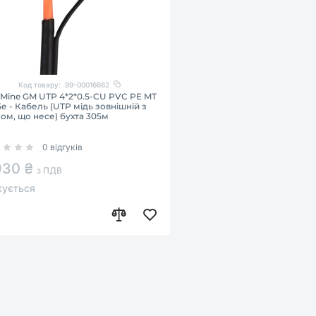
Код товару:
99-00016662
Mine GM UTP 4*2*0.5-CU PVC PE MT
5е - Кабель (UTP мідь зовнішній з
ом, що несе) бухта 305м
0 відгуків
930 ₴
з ПДВ
кується