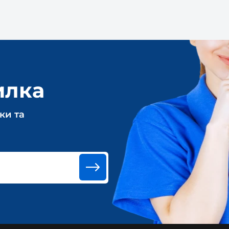
илка
ки та