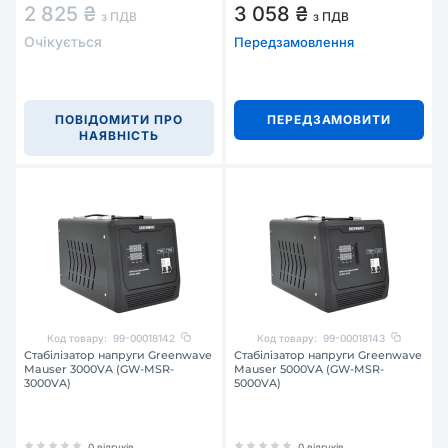
2 825 ₴
3 058 ₴
з ПДВ
з ПДВ
Очікується
Передзамовлення
ПОВІДОМИТИ ПРО
ПЕРЕДЗАМОВИТИ
НАЯВНІСТЬ
Код товару:
99-00018142
Код товару:
99-00018143
Стабілізатор напруги Greenwave
Стабілізатор напруги Greenwave
Mauser 3000VA (GW-MSR-
Mauser 5000VA (GW-MSR-
3000VA)
5000VA)
0 відгуків
0 відгуків