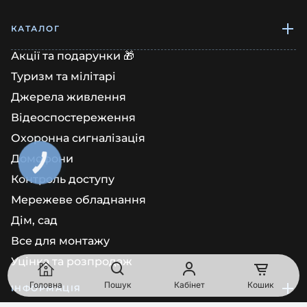
КАТАЛОГ
Акції та подарунки 🎁
Туризм та мілітарі
Джерела живлення
Відеоспостереження
Охоронна сигналізація
Домофони
КНОПКА
ЗВ'ЯЗКУ
Контроль доступу
Мережеве обладнання
Дім, сад
Все для монтажу
Уцінка та розпродаж
Головна
Пошук
Кабінет
Кошик
ІНФОРМАЦІЯ