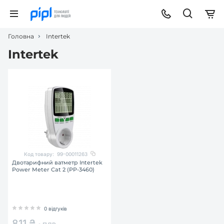
Головна
Intertek
Intertek
Код товару:
99-00011263
Двотарифний ватметр Intertek
Power Meter Cat 2 (PP-3460)
0 відгуків
811 ₴