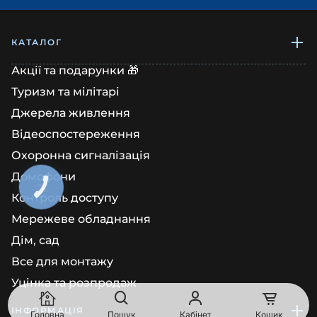
КАТАЛОГ
Акції та подарунки 🎁
Туризм та мілітарі
Джерела живлення
Відеоспостереження
Охоронна сигналізація
Домофони
КНОПКА
ЗВ'ЯЗКУ
Контроль доступу
Мережеве обладнання
Дім, сад
Все для монтажу
Уцінка та розпродаж
ІНФОРМАЦІЯ
Головна
Пошук
Кабінет
Кошик