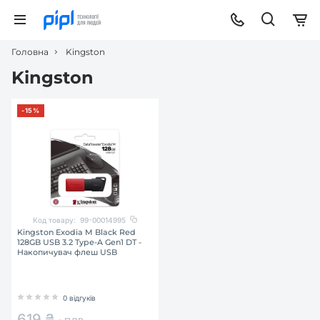
Головна
Kingston
Kingston
-15%
Код товару:
99-00014995
Kingston Exodia M Black Red
128GB USB 3.2 Type-A Gen1 DT -
Накопичувач флеш USB
0 відгуків
619 ₴