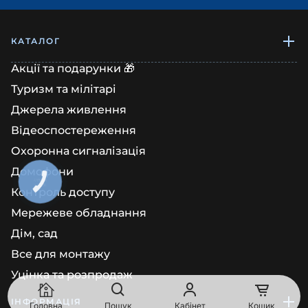
КАТАЛОГ
Акції та подарунки 🎁
Туризм та мілітарі
Джерела живлення
Відеоспостереження
Охоронна сигналізація
Домофони
КНОПКА
ЗВ'ЯЗКУ
Контроль доступу
Мережеве обладнання
Дім, сад
Все для монтажу
Уцінка та розпродаж
ІНФОРМАЦІЯ
Головна
Пошук
Кабінет
Кошик