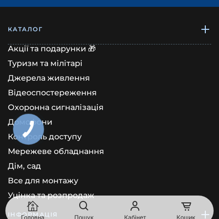
КАТАЛОГ
Акції та подарунки 🎁
Туризм та мілітарі
Джерела живлення
Відеоспостереження
Охоронна сигналізація
Домофони
Контроль доступу
Мережеве обладнання
Дім, сад
Все для монтажу
Уцінка та розпродаж
ІНФОРМАЦІЯ
Головна
Пошук
Кабінет
Кошик