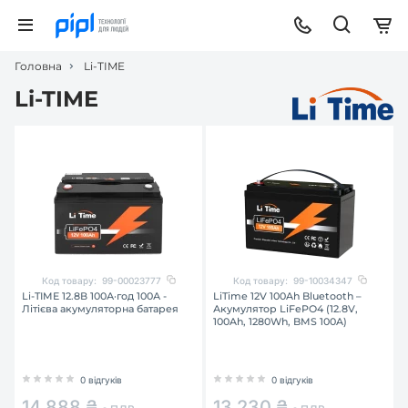
Головна
Li-TIME
Li-TIME
Код товару:
99-00023777
Код товару:
99-10034347
Li-TIME 12.8В 100А·год 100А -
LiTime 12V 100Ah Bluetooth –
Літієва акумуляторна батарея
Акумулятор LiFePO4 (12.8V,
100Ah, 1280Wh, BMS 100A)
0 відгуків
0 відгуків
14 888 ₴
13 230 ₴