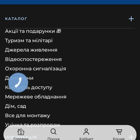
КАТАЛОГ
Акції та подарунки 🎁
Туризм та мілітарі
Джерела живлення
Відеоспостереження
Охоронна сигналізація
Домофони
КНОПКА
ЗВ'ЯЗКУ
Контроль доступу
Мережеве обладнання
Дім, сад
Все для монтажу
Уцінка та розпродаж
ІНФОРМАЦІЯ
Головна
Пошук
Кабінет
Кошик