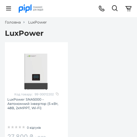
Головна
LuxPower
LuxPower
Код товару:
99-00012202
LuxPower SNA5000 –
Автономний інвертор (5 кВт,
48В, 2xMPPT, Wi-Fi)
0 відгуків
27 800 ₴