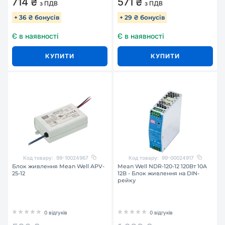
714 ₴
571 ₴
з ПДВ
з ПДВ
+ 36 ₴ бонусів
+ 29 ₴ бонусів
Є в наявності
Є в наявності
КУПИТИ
КУПИТИ
Код товару:
99-10024967
Код товару:
99-00024917
Блок живлення Mean Well APV-
Mean Well NDR-120-12 120Вт 10A
25-12
12В - Блок живлення на DIN-
рейку
0 відгуків
0 відгуків