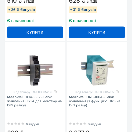
510 ₴
628 ₴
з ПДВ
з ПДВ
+ 26 ₴ бонусів
+ 31 ₴ бонусів
Є в наявності
Є в наявності
КУПИТИ
КУПИТИ
Код товару:
99-00005266
Код товару:
99-00005265
MeanWell HDR-15-12 - Блок
MeanWell DRC-100A - Блок
живлення (1,25А для монтажу на
живлення (з функцією UPS на
DIN рейку)
DIN рейці)
0 відгуків
0 відгуків