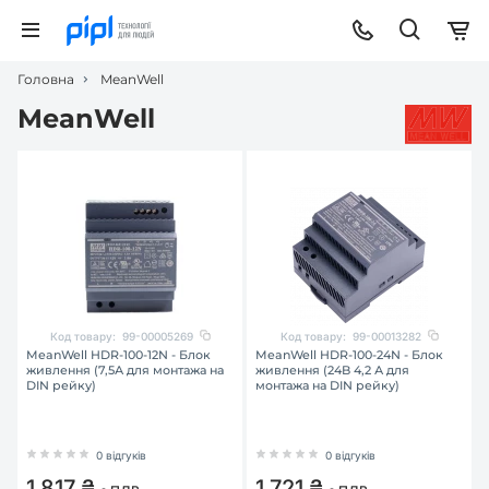
Головна
MeanWell
MeanWell
Код товару:
99-00005269
Код товару:
99-00013282
MeanWell HDR-100-12N - Блок
MeanWell HDR-100-24N - Блок
живлення (7,5А для монтажа на
живлення (24B 4,2 А для
DIN рейку)
монтажа на DIN рейку)
0 відгуків
0 відгуків
1 817 ₴
1 721 ₴