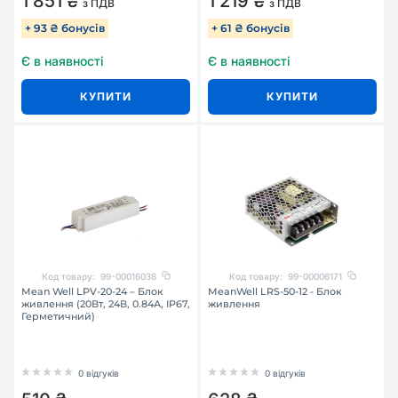
1 851 ₴
1 219 ₴
з ПДВ
з ПДВ
+ 93 ₴ бонусів
+ 61 ₴ бонусів
Є в наявності
Є в наявності
КУПИТИ
КУПИТИ
Код товару:
99-00016038
Код товару:
99-00006171
Mean Well LPV-20-24 – Блок
MeanWell LRS-50-12 - Блок
живлення (20Вт, 24В, 0.84А, IP67,
живлення
Герметичний)
0 відгуків
0 відгуків