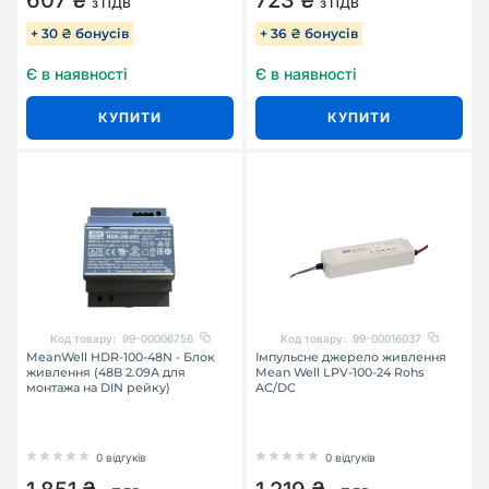
607 ₴
723 ₴
з ПДВ
з ПДВ
+ 30 ₴ бонусів
+ 36 ₴ бонусів
Є в наявності
Є в наявності
КУПИТИ
КУПИТИ
Код товару:
99-00006756
Код товару:
99-00016037
MeanWell HDR-100-48N - Блок
Імпульсне джерело живлення
живлення (48B 2.09А для
Mean Well LPV-100-24 Rohs
монтажа на DIN рейку)
AC/DC
0 відгуків
0 відгуків