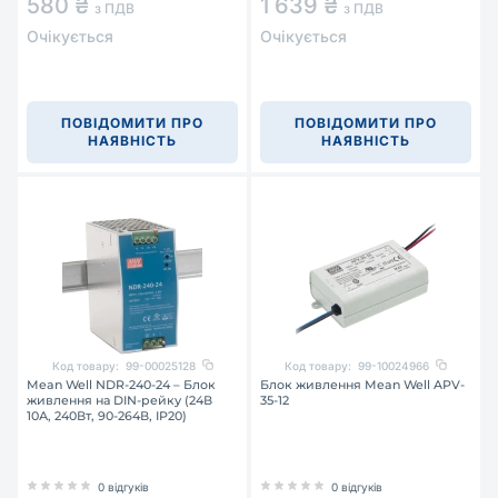
580 ₴
1 639 ₴
з ПДВ
з ПДВ
Очікується
Очікується
ПОВІДОМИТИ ПРО
ПОВІДОМИТИ ПРО
НАЯВНІСТЬ
НАЯВНІСТЬ
Код товару:
99-00025128
Код товару:
99-10024966
Mean Well NDR-240-24 – Блок
Блок живлення Mean Well APV-
живлення на DIN-рейку (24В
35-12
10А, 240Вт, 90-264В, IP20)
0 відгуків
0 відгуків