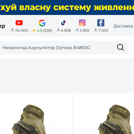
ер
Доставка 
4.9
(538)
114 000
6 908
5 855
7 200