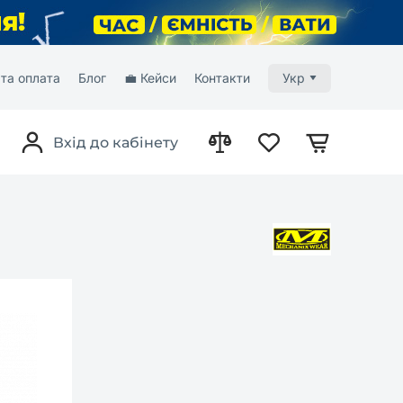
та оплата
Блог
💼 Кейси
Контакти
Укр
Вхід до кабінету