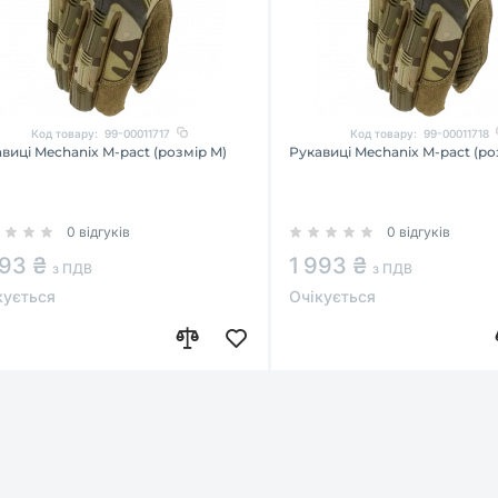
Код товару:
99-00011717
Код товару:
99-00011718
виці Mechanix M-pact (розмір M)
Рукавиці Mechanix M-pact (ро
0 відгуків
0 відгуків
993 ₴
1 993 ₴
з ПДВ
з ПДВ
кується
Очікується