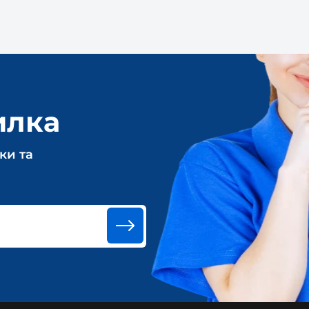
илка
ки та