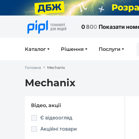
0
8
0
0
Показати ном
Каталог
Рішення
Послуги
Головна
Mechanix
Mechanix
Відео, акції
Є відеоогляд
Акційні товари