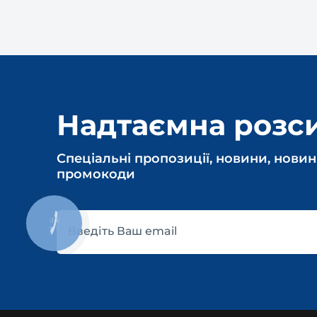
Надтаємна розс
Спеціальні пропозиції, новини, новин
промокоди
КНОПКА
ЗВ'ЯЗКУ
Введіть Ваш email